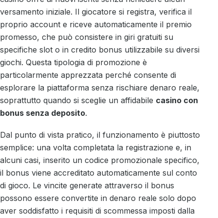
versamento iniziale. Il giocatore si registra, verifica il
proprio account e riceve automaticamente il premio
promesso, che può consistere in giri gratuiti su
specifiche slot o in credito bonus utilizzabile su diversi
giochi. Questa tipologia di promozione è
particolarmente apprezzata perché consente di
esplorare la piattaforma senza rischiare denaro reale,
soprattutto quando si sceglie un affidabile
casino con
bonus senza deposito
.
Dal punto di vista pratico, il funzionamento è piuttosto
semplice: una volta completata la registrazione e, in
alcuni casi, inserito un codice promozionale specifico,
il bonus viene accreditato automaticamente sul conto
di gioco. Le vincite generate attraverso il bonus
possono essere convertite in denaro reale solo dopo
aver soddisfatto i requisiti di scommessa imposti dalla