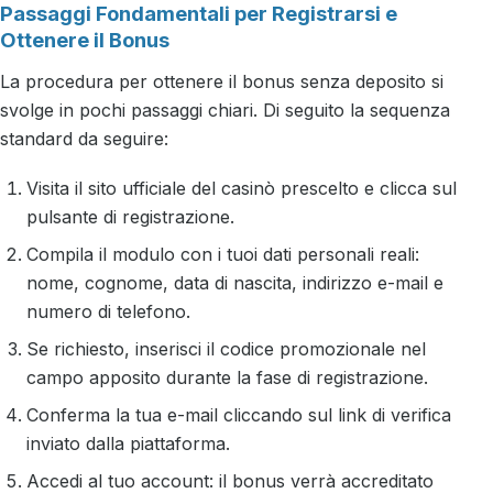
Passaggi Fondamentali per Registrarsi e
Ottenere il Bonus
La procedura per ottenere il bonus senza deposito si
svolge in pochi passaggi chiari. Di seguito la sequenza
standard da seguire:
Visita il sito ufficiale del casinò prescelto e clicca sul
pulsante di registrazione.
Compila il modulo con i tuoi dati personali reali:
nome, cognome, data di nascita, indirizzo e-mail e
numero di telefono.
Se richiesto, inserisci il codice promozionale nel
campo apposito durante la fase di registrazione.
Conferma la tua e-mail cliccando sul link di verifica
inviato dalla piattaforma.
Accedi al tuo account: il bonus verrà accreditato