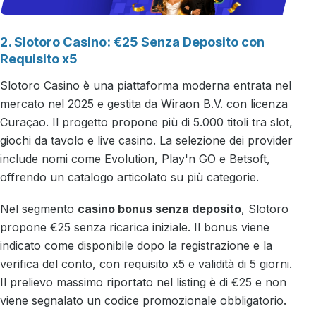
2. Slotoro Casino: €25 Senza Deposito con
Requisito x5
Slotoro Casino è una piattaforma moderna entrata nel
mercato nel 2025 e gestita da Wiraon B.V. con licenza
Curaçao. Il progetto propone più di 5.000 titoli tra slot,
giochi da tavolo e live casino. La selezione dei provider
include nomi come Evolution, Play'n GO e Betsoft,
offrendo un catalogo articolato su più categorie.
Nel segmento
casino bonus senza deposito
, Slotoro
propone €25 senza ricarica iniziale. Il bonus viene
indicato come disponibile dopo la registrazione e la
verifica del conto, con requisito x5 e validità di 5 giorni.
Il prelievo massimo riportato nel listing è di €25 e non
viene segnalato un codice promozionale obbligatorio.