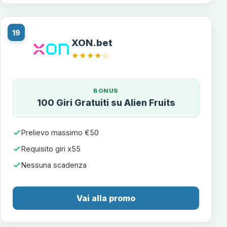
19
XON.bet
★★★★☆
BONUS
100 Giri Gratuiti su Alien Fruits
Prelievo massimo €50
Requisito giri x55
Nessuna scadenza
Vai alla promo