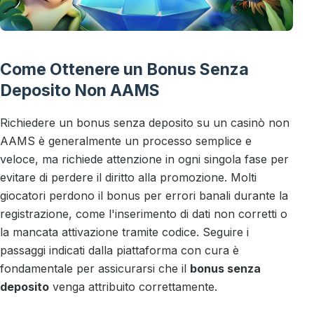
Come Ottenere un Bonus Senza
Deposito Non AAMS
Richiedere un bonus senza deposito su un casinò non
AAMS è generalmente un processo semplice e
veloce, ma richiede attenzione in ogni singola fase per
evitare di perdere il diritto alla promozione. Molti
giocatori perdono il bonus per errori banali durante la
registrazione, come l'inserimento di dati non corretti o
la mancata attivazione tramite codice. Seguire i
passaggi indicati dalla piattaforma con cura è
fondamentale per assicurarsi che il
bonus senza
deposito
venga attribuito correttamente.