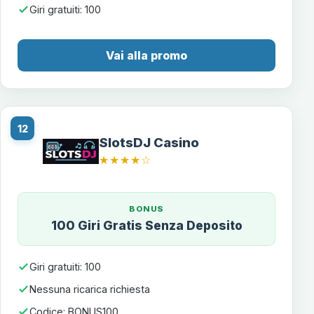
Giri gratuiti: 100
Vai alla promo
12
SlotsDJ Casino
★★★★☆
BONUS
100 Giri Gratis Senza Deposito
Giri gratuiti: 100
Nessuna ricarica richiesta
Codice: BONUS100