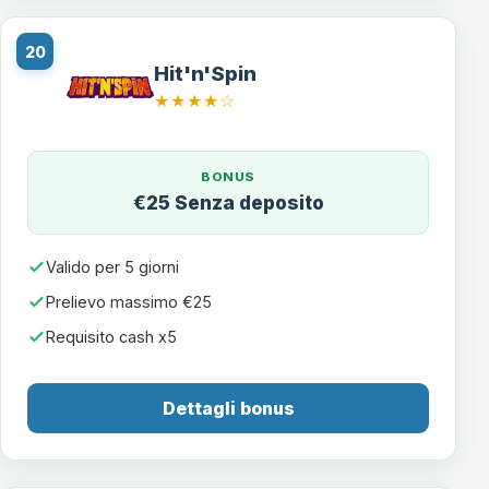
20
Hit'n'Spin
★★★★☆
BONUS
€25 Senza deposito
Valido per 5 giorni
Prelievo massimo €25
Requisito cash x5
Dettagli bonus