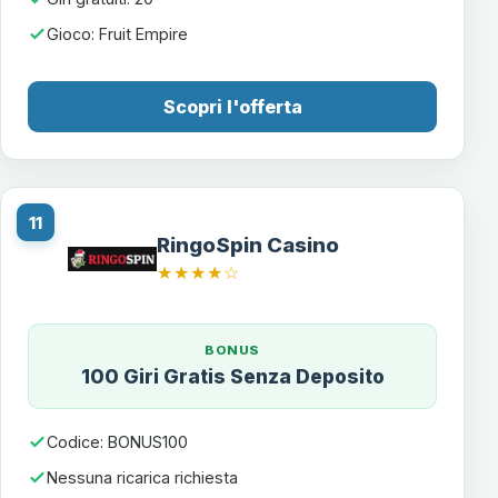
Gioco: Fruit Empire
Scopri l'offerta
11
RingoSpin Casino
★★★★☆
BONUS
100 Giri Gratis Senza Deposito
Codice: BONUS100
Nessuna ricarica richiesta