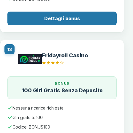
Dettagli bonus
13
Fridayroll Casino
★★★★☆
BONUS
100 Giri Gratis Senza Deposito
Nessuna ricarica richiesta
Giri gratuiti: 100
Codice: BONUS100