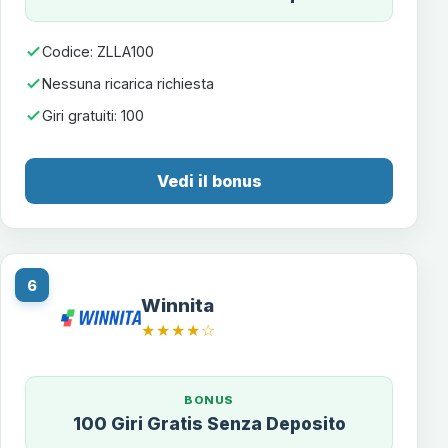
Codice: ZLLA100
Nessuna ricarica richiesta
Giri gratuiti: 100
Vedi il bonus
6
Winnita
★★★★☆
BONUS
100 Giri Gratis Senza Deposito