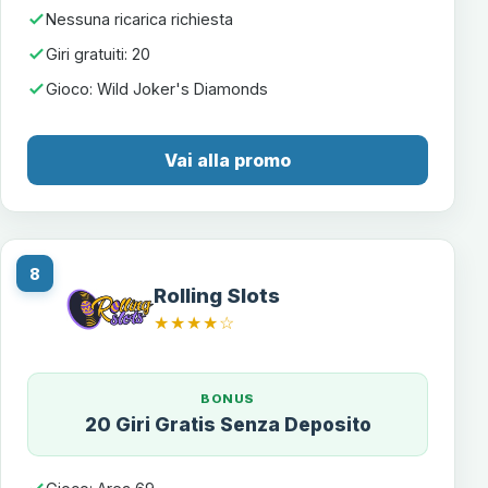
Nessuna ricarica richiesta
Giri gratuiti: 20
Gioco: Wild Joker's Diamonds
Vai alla promo
8
Rolling Slots
★★★★☆
BONUS
20 Giri Gratis Senza Deposito