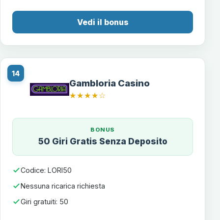
Vedi il bonus
14
Gambloria Casino
★★★★☆
BONUS
50 Giri Gratis Senza Deposito
Codice: LORI50
Nessuna ricarica richiesta
Giri gratuiti: 50