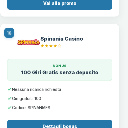
Vai alla promo
16
Spinania Casino
★★★★☆
BONUS
100 Giri Gratis senza deposito
Nessuna ricarica richiesta
Giri gratuiti: 100
Codice: SPINANIAFS
Dettagli bonus