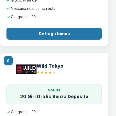
Gioco: Area 69
Nessuna ricarica richiesta
Giri gratuiti: 20
Dettagli bonus
9
Wild Tokyo
★★★★☆
BONUS
20 Giri Gratis Senza Deposito
Giri gratuiti: 20