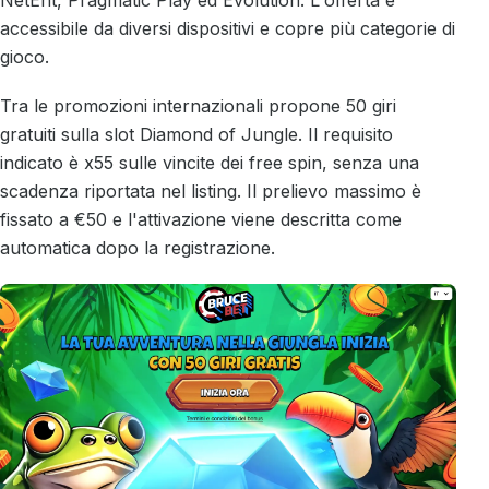
accessibile da diversi dispositivi e copre più categorie di
gioco.
Tra le promozioni internazionali propone 50 giri
gratuiti sulla slot Diamond of Jungle. Il requisito
indicato è x55 sulle vincite dei free spin, senza una
scadenza riportata nel listing. Il prelievo massimo è
fissato a €50 e l'attivazione viene descritta come
automatica dopo la registrazione.