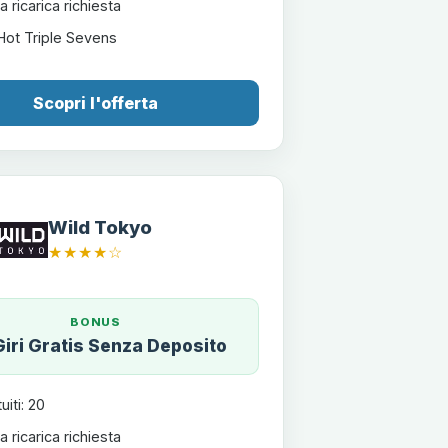
 ricarica richiesta
Hot Triple Sevens
Scopri l'offerta
Wild Tokyo
★★★★☆
BONUS
Giri Gratis Senza Deposito
uiti: 20
 ricarica richiesta