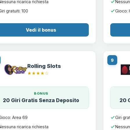
Nessuna ricarica richiesta
Nessuna
Giri gratuiti: 100
Gioco: 
Vedi il bonus
9
Rolling Slots
★★★★☆
BONUS
20 Giri Gratis Senza Deposito
20 
Gioco: Area 69
Giri grat
Nessuna ricarica richiesta
Nessuna