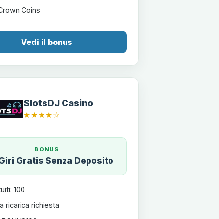
 Crown Coins
Vedi il bonus
SlotsDJ Casino
★★★★☆
BONUS
Giri Gratis Senza Deposito
uiti: 100
 ricarica richiesta