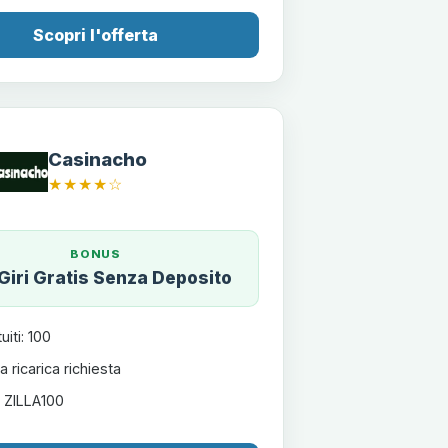
Scopri l'offerta
Casinacho
★★★★☆
BONUS
Giri Gratis Senza Deposito
uiti: 100
 ricarica richiesta
 ZILLA100