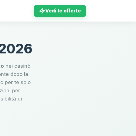
Vedi le offerte
 2026
to
nei casinò
ente dopo la
o per te solo
zioni per
ibilità di