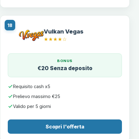
18
Vulkan Vegas
★★★★☆
BONUS
€20 Senza deposito
Requisito cash x5
Prelievo massimo €25
Valido per 5 giorni
Scopri l'offerta