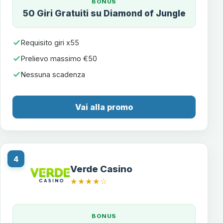
BONUS
50 Giri Gratuiti su Diamond of Jungle
Requisito giri x55
Prelievo massimo €50
Nessuna scadenza
Vai alla promo
4
Verde Casino
★★★★☆
BONUS