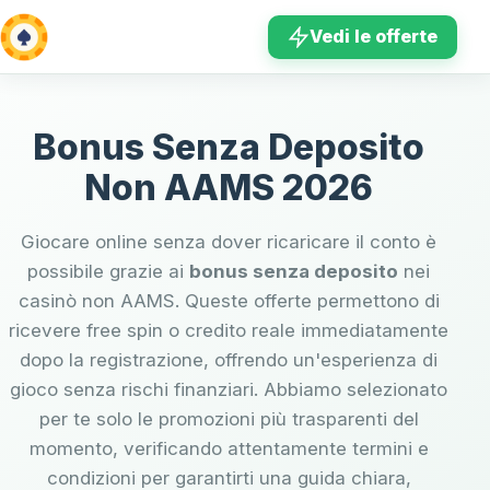
Vedi le offerte
Bonus Senza Deposito
Non AAMS 2026
Giocare online senza dover ricaricare il conto è
possibile grazie ai
bonus senza deposito
nei
casinò non AAMS. Queste offerte permettono di
ricevere free spin o credito reale immediatamente
dopo la registrazione, offrendo un'esperienza di
gioco senza rischi finanziari. Abbiamo selezionato
per te solo le promozioni più trasparenti del
momento, verificando attentamente termini e
condizioni per garantirti una guida chiara,