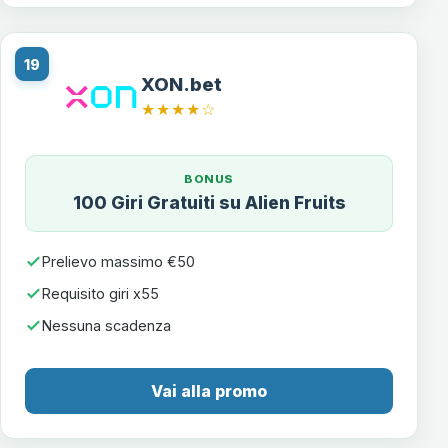
19
XON.bet
★★★★☆
BONUS
100 Giri Gratuiti su Alien Fruits
Prelievo massimo €50
Requisito giri x55
Nessuna scadenza
Vai alla promo