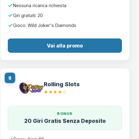
Nessuna ricarica richiesta
Giri gratuiti: 20
Gioco: Wild Joker's Diamonds
Vai alla promo
8
Rolling Slots
★★★★☆
BONUS
20 Giri Gratis Senza Deposito