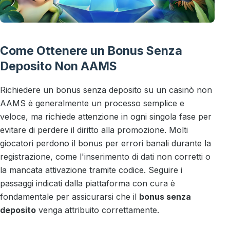
Come Ottenere un Bonus Senza
Deposito Non AAMS
Richiedere un bonus senza deposito su un casinò non
AAMS è generalmente un processo semplice e
veloce, ma richiede attenzione in ogni singola fase per
evitare di perdere il diritto alla promozione. Molti
giocatori perdono il bonus per errori banali durante la
registrazione, come l'inserimento di dati non corretti o
la mancata attivazione tramite codice. Seguire i
passaggi indicati dalla piattaforma con cura è
fondamentale per assicurarsi che il
bonus senza
deposito
venga attribuito correttamente.