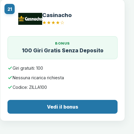
21
Casinacho
★★★★☆
BONUS
100 Giri Gratis Senza Deposito
Giri gratuiti: 100
Nessuna ricarica richiesta
Codice: ZILLA100
Vedi il bonus