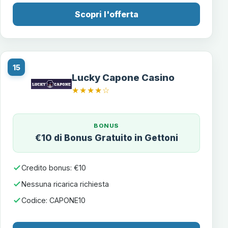
Scopri l'offerta
15
Lucky Capone Casino
★★★★☆
BONUS
€10 di Bonus Gratuito in Gettoni
Credito bonus: €10
Nessuna ricarica richiesta
Codice: CAPONE10