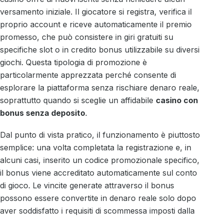
versamento iniziale. Il giocatore si registra, verifica il
proprio account e riceve automaticamente il premio
promesso, che può consistere in giri gratuiti su
specifiche slot o in credito bonus utilizzabile su diversi
giochi. Questa tipologia di promozione è
particolarmente apprezzata perché consente di
esplorare la piattaforma senza rischiare denaro reale,
soprattutto quando si sceglie un affidabile
casino con
bonus senza deposito
.
Dal punto di vista pratico, il funzionamento è piuttosto
semplice: una volta completata la registrazione e, in
alcuni casi, inserito un codice promozionale specifico,
il bonus viene accreditato automaticamente sul conto
di gioco. Le vincite generate attraverso il bonus
possono essere convertite in denaro reale solo dopo
aver soddisfatto i requisiti di scommessa imposti dalla