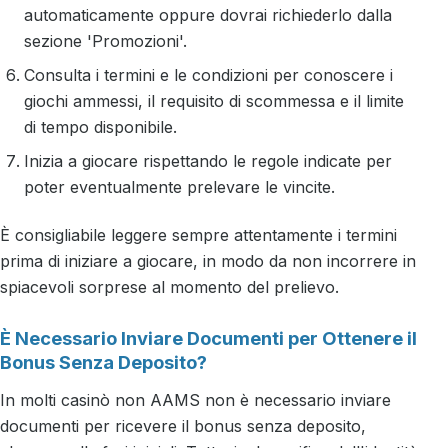
automaticamente oppure dovrai richiederlo dalla
sezione 'Promozioni'.
Consulta i termini e le condizioni per conoscere i
giochi ammessi, il requisito di scommessa e il limite
di tempo disponibile.
Inizia a giocare rispettando le regole indicate per
poter eventualmente prelevare le vincite.
È consigliabile leggere sempre attentamente i termini
prima di iniziare a giocare, in modo da non incorrere in
spiacevoli sorprese al momento del prelievo.
È Necessario Inviare Documenti per Ottenere il
Bonus Senza Deposito?
In molti casinò non AAMS non è necessario inviare
documenti per ricevere il bonus senza deposito,