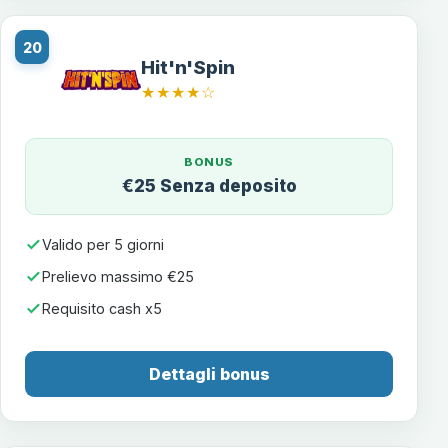
20
Hit'n'Spin
★★★★☆
BONUS
€25 Senza deposito
Valido per 5 giorni
Prelievo massimo €25
Requisito cash x5
Dettagli bonus