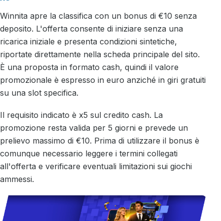
Winnita apre la classifica con un bonus di €10 senza
deposito. L'offerta consente di iniziare senza una
ricarica iniziale e presenta condizioni sintetiche,
riportate direttamente nella scheda principale del sito.
È una proposta in formato cash, quindi il valore
promozionale è espresso in euro anziché in giri gratuiti
su una slot specifica.
Il requisito indicato è x5 sul credito cash. La
promozione resta valida per 5 giorni e prevede un
prelievo massimo di €10. Prima di utilizzare il bonus è
comunque necessario leggere i termini collegati
all'offerta e verificare eventuali limitazioni sui giochi
ammessi.