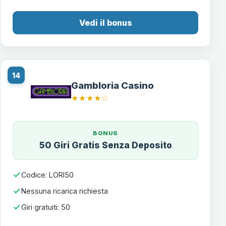
Vedi il bonus
14
Gambloria Casino
★★★★☆
BONUS
50 Giri Gratis Senza Deposito
Codice: LORI50
Nessuna ricarica richiesta
Giri gratuiti: 50