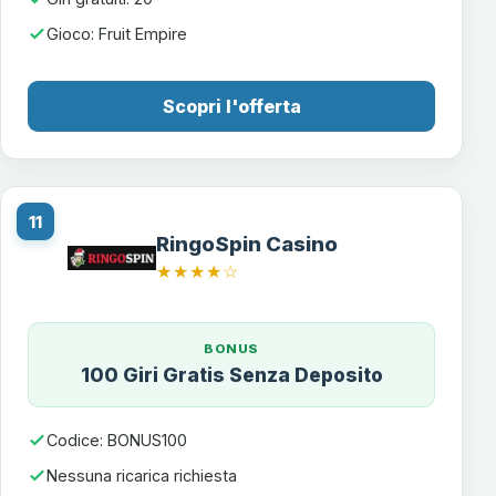
Gioco: Fruit Empire
Scopri l'offerta
11
RingoSpin Casino
★★★★☆
BONUS
100 Giri Gratis Senza Deposito
Codice: BONUS100
Nessuna ricarica richiesta