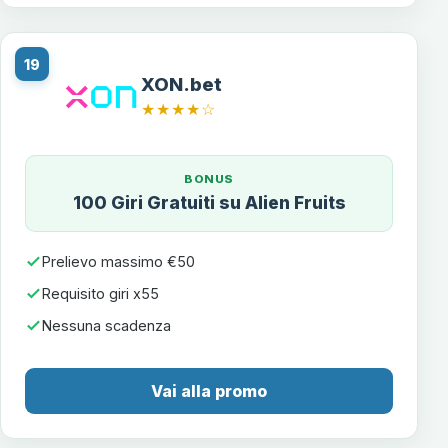
19
XON.bet
★★★★☆
BONUS
100 Giri Gratuiti su Alien Fruits
Prelievo massimo €50
Requisito giri x55
Nessuna scadenza
Vai alla promo