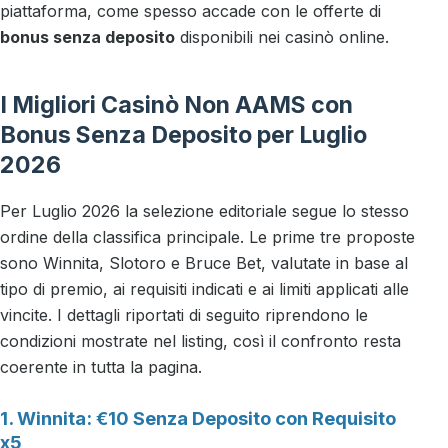
piattaforma, come spesso accade con le offerte di
bonus senza deposito
disponibili nei casinò online.
I Migliori Casinò Non AAMS con
Bonus Senza Deposito per Luglio
2026
Per Luglio 2026 la selezione editoriale segue lo stesso
ordine della classifica principale. Le prime tre proposte
sono Winnita, Slotoro e Bruce Bet, valutate in base al
tipo di premio, ai requisiti indicati e ai limiti applicati alle
vincite. I dettagli riportati di seguito riprendono le
condizioni mostrate nel listing, così il confronto resta
coerente in tutta la pagina.
1. Winnita: €10 Senza Deposito con Requisito
x5