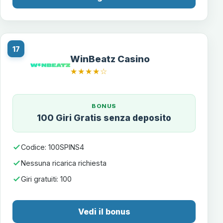
17
WinBeatz Casino
★★★★☆
BONUS
100 Giri Gratis senza deposito
Codice: 100SPINS4
Nessuna ricarica richiesta
Giri gratuiti: 100
Vedi il bonus