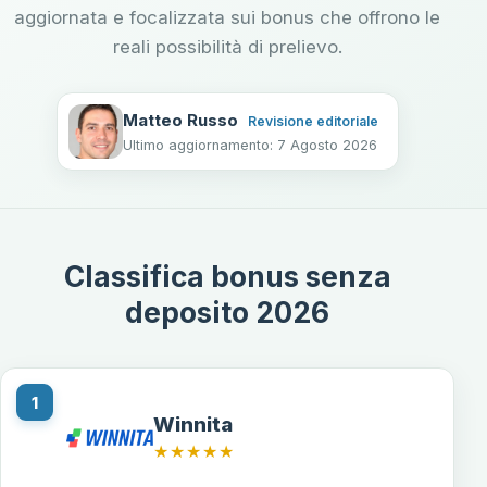
aggiornata e focalizzata sui bonus che offrono le
reali possibilità di prelievo.
Matteo Russo
Revisione editoriale
Ultimo aggiornamento: 7 Agosto 2026
Classifica bonus senza
deposito 2026
1
Winnita
★★★★★