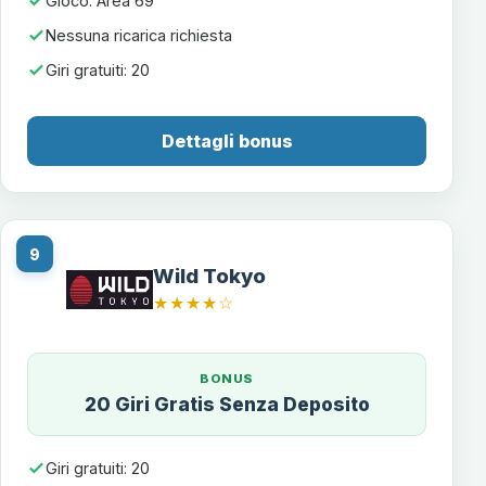
Gioco: Area 69
Nessuna ricarica richiesta
Giri gratuiti: 20
Dettagli bonus
9
Wild Tokyo
★★★★☆
BONUS
20 Giri Gratis Senza Deposito
Giri gratuiti: 20