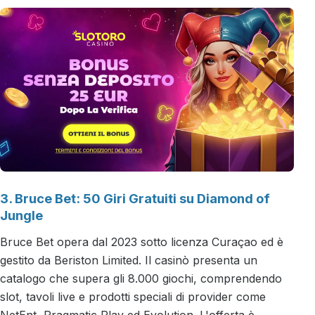
3. Bruce Bet: 50 Giri Gratuiti su Diamond of
Jungle
Bruce Bet opera dal 2023 sotto licenza Curaçao ed è
gestito da Beriston Limited. Il casinò presenta un
catalogo che supera gli 8.000 giochi, comprendendo
slot, tavoli live e prodotti speciali di provider come
NetEnt, Pragmatic Play ed Evolution. L'offerta è