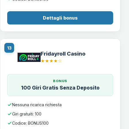
Dettagli bonus
13
Fridayroll Casino
★★★★☆
BONUS
100 Giri Gratis Senza Deposito
Nessuna ricarica richiesta
Giri gratuiti: 100
Codice: BONUS100