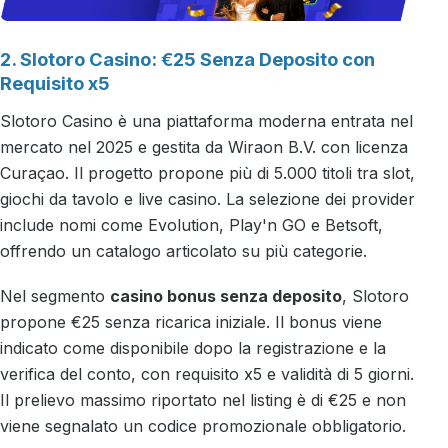
2. Slotoro Casino: €25 Senza Deposito con
Requisito x5
Slotoro Casino è una piattaforma moderna entrata nel
mercato nel 2025 e gestita da Wiraon B.V. con licenza
Curaçao. Il progetto propone più di 5.000 titoli tra slot,
giochi da tavolo e live casino. La selezione dei provider
include nomi come Evolution, Play'n GO e Betsoft,
offrendo un catalogo articolato su più categorie.
Nel segmento
casino bonus senza deposito
, Slotoro
propone €25 senza ricarica iniziale. Il bonus viene
indicato come disponibile dopo la registrazione e la
verifica del conto, con requisito x5 e validità di 5 giorni.
Il prelievo massimo riportato nel listing è di €25 e non
viene segnalato un codice promozionale obbligatorio.