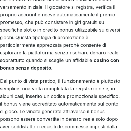
versamento iniziale. Il giocatore si registra, verifica il
proprio account e riceve automaticamente il premio
promesso, che può consistere in giri gratuiti su
specifiche slot o in credito bonus utilizzabile su diversi
giochi. Questa tipologia di promozione è
particolarmente apprezzata perché consente di
esplorare la piattaforma senza rischiare denaro reale,
soprattutto quando si sceglie un affidabile
casino con
bonus senza deposito
.
Dal punto di vista pratico, il funzionamento è piuttosto
semplice: una volta completata la registrazione e, in
alcuni casi, inserito un codice promozionale specifico,
il bonus viene accreditato automaticamente sul conto
di gioco. Le vincite generate attraverso il bonus
possono essere convertite in denaro reale solo dopo
aver soddisfatto i requisiti di scommessa imposti dalla