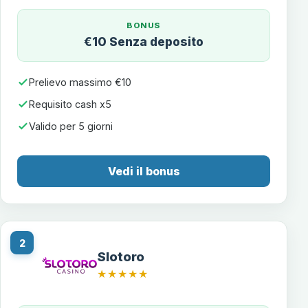
BONUS
€10 Senza deposito
Prelievo massimo €10
Requisito cash x5
Valido per 5 giorni
Vedi il bonus
2
Slotoro
★★★★★