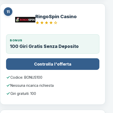
11
RingoSpin Casino
★★★★☆
BONUS
100 Giri Gratis Senza Deposito
Controlla l'offerta
Codice: BONUS100
Nessuna ricarica richiesta
Giri gratuiti: 100