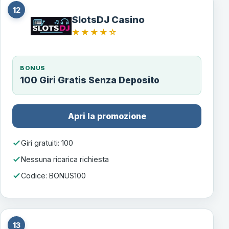
12
SlotsDJ Casino
★★★★☆
BONUS
100 Giri Gratis Senza Deposito
Apri la promozione
Giri gratuiti: 100
Nessuna ricarica richiesta
Codice: BONUS100
13