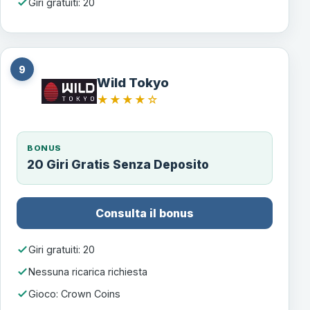
Giri gratuiti: 20
9
Wild Tokyo
★★★★☆
BONUS
20 Giri Gratis Senza Deposito
Consulta il bonus
Giri gratuiti: 20
Nessuna ricarica richiesta
Gioco: Crown Coins