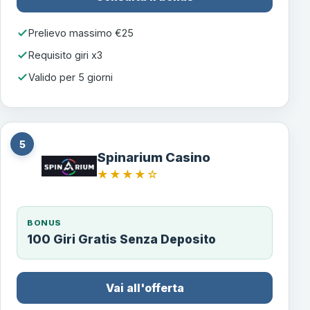
Prelievo massimo €25
Requisito giri x3
Valido per 5 giorni
5
Spinarium Casino
★★★★☆
BONUS
100 Giri Gratis Senza Deposito
Vai all'offerta