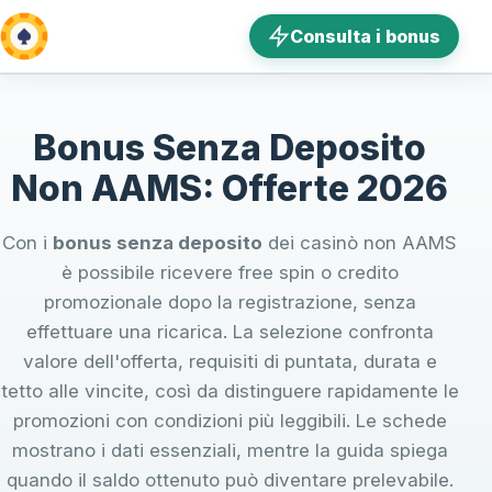
Consulta i bonus
Bonus Senza Deposito
Non AAMS: Offerte 2026
Con i
bonus senza deposito
dei casinò non AAMS
è possibile ricevere free spin o credito
promozionale dopo la registrazione, senza
effettuare una ricarica. La selezione confronta
valore dell'offerta, requisiti di puntata, durata e
tetto alle vincite, così da distinguere rapidamente le
promozioni con condizioni più leggibili. Le schede
mostrano i dati essenziali, mentre la guida spiega
quando il saldo ottenuto può diventare prelevabile.