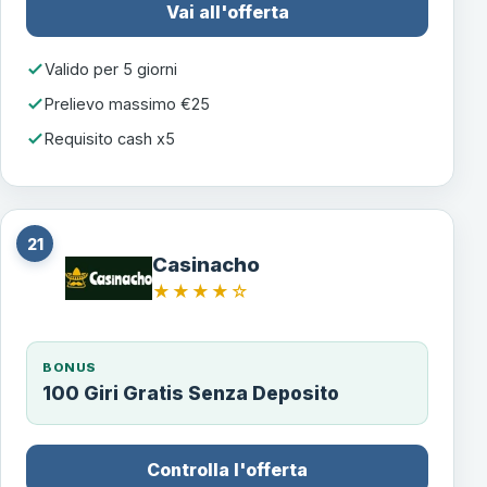
Vai all'offerta
Valido per 5 giorni
Prelievo massimo €25
Requisito cash x5
21
Casinacho
★★★★☆
BONUS
100 Giri Gratis Senza Deposito
Controlla l'offerta