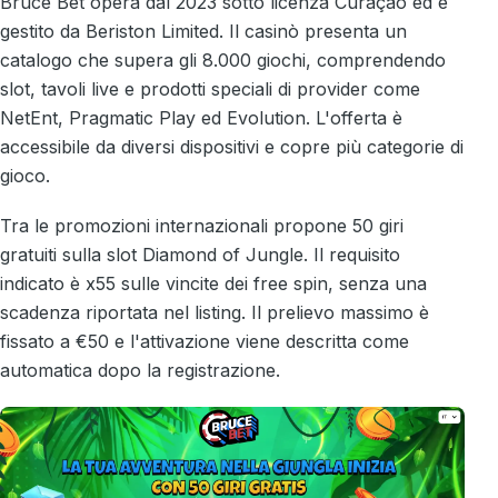
Bruce Bet opera dal 2023 sotto licenza Curaçao ed è
gestito da Beriston Limited. Il casinò presenta un
catalogo che supera gli 8.000 giochi, comprendendo
slot, tavoli live e prodotti speciali di provider come
NetEnt, Pragmatic Play ed Evolution. L'offerta è
accessibile da diversi dispositivi e copre più categorie di
gioco.
Tra le promozioni internazionali propone 50 giri
gratuiti sulla slot Diamond of Jungle. Il requisito
indicato è x55 sulle vincite dei free spin, senza una
scadenza riportata nel listing. Il prelievo massimo è
fissato a €50 e l'attivazione viene descritta come
automatica dopo la registrazione.