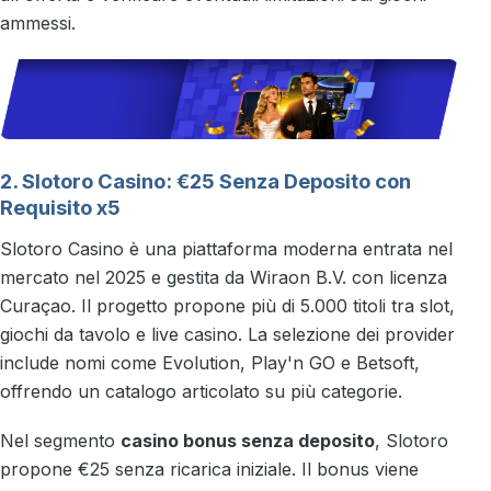
ammessi.
2. Slotoro Casino: €25 Senza Deposito con
Requisito x5
Slotoro Casino è una piattaforma moderna entrata nel
mercato nel 2025 e gestita da Wiraon B.V. con licenza
Curaçao. Il progetto propone più di 5.000 titoli tra slot,
giochi da tavolo e live casino. La selezione dei provider
include nomi come Evolution, Play'n GO e Betsoft,
offrendo un catalogo articolato su più categorie.
Nel segmento
casino bonus senza deposito
, Slotoro
propone €25 senza ricarica iniziale. Il bonus viene