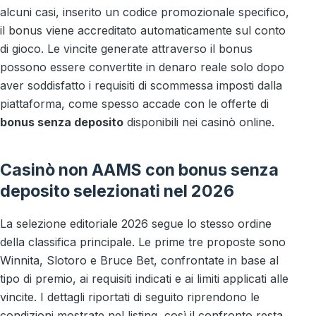
alcuni casi, inserito un codice promozionale specifico,
il bonus viene accreditato automaticamente sul conto
di gioco. Le vincite generate attraverso il bonus
possono essere convertite in denaro reale solo dopo
aver soddisfatto i requisiti di scommessa imposti dalla
piattaforma, come spesso accade con le offerte di
bonus senza deposito
disponibili nei casinò online.
Casinò non AAMS con bonus senza
deposito selezionati nel 2026
La selezione editoriale 2026 segue lo stesso ordine
della classifica principale. Le prime tre proposte sono
Winnita, Slotoro e Bruce Bet, confrontate in base al
tipo di premio, ai requisiti indicati e ai limiti applicati alle
vincite. I dettagli riportati di seguito riprendono le
condizioni mostrate nel listing, così il confronto resta