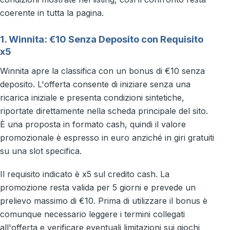
coerente in tutta la pagina.
1. Winnita: €10 Senza Deposito con Requisito
x5
Winnita apre la classifica con un bonus di €10 senza
deposito. L'offerta consente di iniziare senza una
ricarica iniziale e presenta condizioni sintetiche,
riportate direttamente nella scheda principale del sito.
È una proposta in formato cash, quindi il valore
promozionale è espresso in euro anziché in giri gratuiti
su una slot specifica.
Il requisito indicato è x5 sul credito cash. La
promozione resta valida per 5 giorni e prevede un
prelievo massimo di €10. Prima di utilizzare il bonus è
comunque necessario leggere i termini collegati
all'offerta e verificare eventuali limitazioni sui giochi