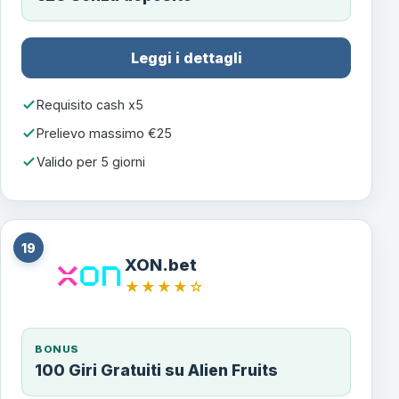
Leggi i dettagli
Requisito cash x5
Prelievo massimo €25
Valido per 5 giorni
19
XON.bet
★★★★☆
BONUS
100 Giri Gratuiti su Alien Fruits