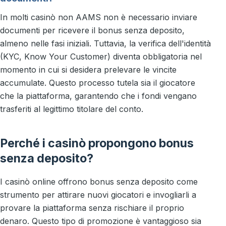
In molti casinò non AAMS non è necessario inviare
documenti per ricevere il bonus senza deposito,
almeno nelle fasi iniziali. Tuttavia, la verifica dell'identità
(KYC, Know Your Customer) diventa obbligatoria nel
momento in cui si desidera prelevare le vincite
accumulate. Questo processo tutela sia il giocatore
che la piattaforma, garantendo che i fondi vengano
trasferiti al legittimo titolare del conto.
Perché i casinò propongono bonus
senza deposito?
I casinò online offrono bonus senza deposito come
strumento per attirare nuovi giocatori e invogliarli a
provare la piattaforma senza rischiare il proprio
denaro. Questo tipo di promozione è vantaggioso sia