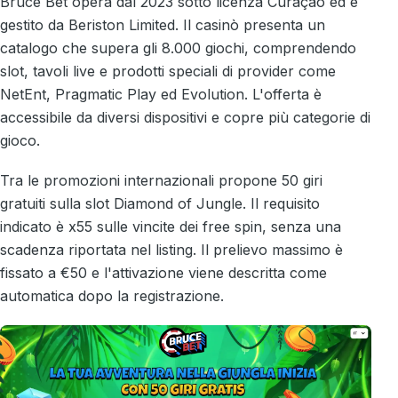
Bruce Bet opera dal 2023 sotto licenza Curaçao ed è
gestito da Beriston Limited. Il casinò presenta un
catalogo che supera gli 8.000 giochi, comprendendo
slot, tavoli live e prodotti speciali di provider come
NetEnt, Pragmatic Play ed Evolution. L'offerta è
accessibile da diversi dispositivi e copre più categorie di
gioco.
Tra le promozioni internazionali propone 50 giri
gratuiti sulla slot Diamond of Jungle. Il requisito
indicato è x55 sulle vincite dei free spin, senza una
scadenza riportata nel listing. Il prelievo massimo è
fissato a €50 e l'attivazione viene descritta come
automatica dopo la registrazione.