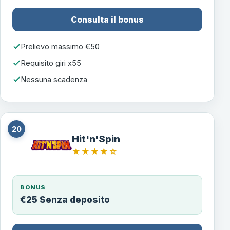
Consulta il bonus
Prelievo massimo €50
Requisito giri x55
Nessuna scadenza
20
Hit'n'Spin
★★★★☆
BONUS
€25 Senza deposito