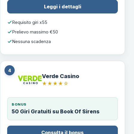
Leggi i dettagli
Requisito giri x55
Prelievo massimo €50
Nessuna scadenza
4
Verde Casino
★★★★☆
BONUS
50 Giri Gratuiti su Book Of Sirens
Consulta il bonus