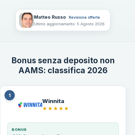
Matteo Russo
Revisione offerte
Ultimo aggiornamento: 5 Agosto 2026
Bonus senza deposito non
AAMS: classifica 2026
1
Winnita
★★★★★
BONUS