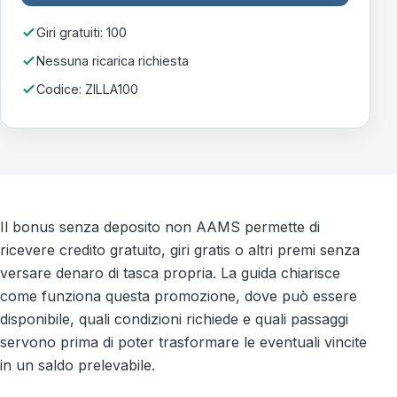
Giri gratuiti: 100
Nessuna ricarica richiesta
Codice: ZILLA100
Il bonus senza deposito non AAMS permette di
ricevere credito gratuito, giri gratis o altri premi senza
versare denaro di tasca propria. La guida chiarisce
come funziona questa promozione, dove può essere
disponibile, quali condizioni richiede e quali passaggi
servono prima di poter trasformare le eventuali vincite
in un saldo prelevabile.