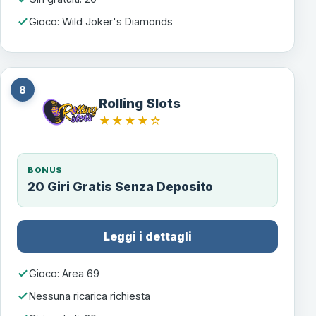
Gioco: Wild Joker's Diamonds
8
Rolling Slots
★★★★☆
BONUS
20 Giri Gratis Senza Deposito
Leggi i dettagli
Gioco: Area 69
Nessuna ricarica richiesta