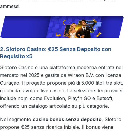
ammessi.
2. Slotoro Casino: €25 Senza Deposito con
Requisito x5
Slotoro Casino è una piattaforma moderna entrata nel
mercato nel 2025 e gestita da Wiraon B.V. con licenza
Curaçao. Il progetto propone più di 5.000 titoli tra slot,
giochi da tavolo e live casino. La selezione dei provider
include nomi come Evolution, Play'n GO e Betsoft,
offrendo un catalogo articolato su più categorie.
Nel segmento
casino bonus senza deposito
, Slotoro
propone €25 senza ricarica iniziale. Il bonus viene