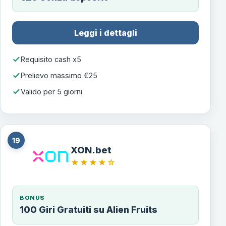
Leggi i dettagli
Requisito cash x5
Prelievo massimo €25
Valido per 5 giorni
19
XON.bet
★★★★☆
BONUS
100 Giri Gratuiti su Alien Fruits