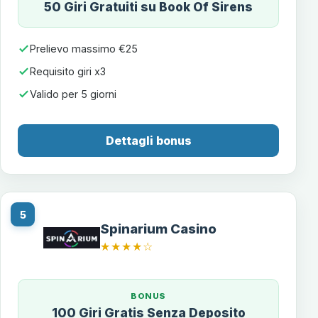
50 Giri Gratuiti su Book Of Sirens
Prelievo massimo €25
Requisito giri x3
Valido per 5 giorni
Dettagli bonus
5
Spinarium Casino
★★★★☆
BONUS
100 Giri Gratis Senza Deposito