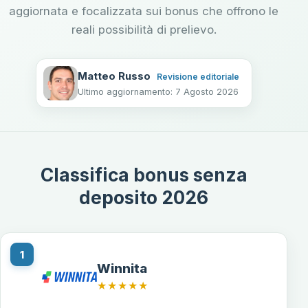
aggiornata e focalizzata sui bonus che offrono le
reali possibilità di prelievo.
Matteo Russo
Revisione editoriale
Ultimo aggiornamento: 7 Agosto 2026
Classifica bonus senza
deposito 2026
1
Winnita
★★★★★