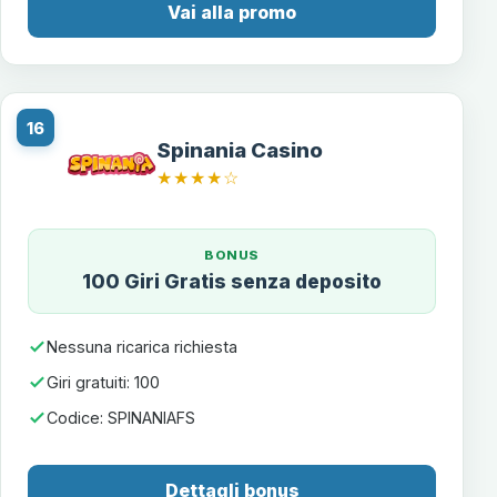
Vai alla promo
16
Spinania Casino
★★★★☆
BONUS
100 Giri Gratis senza deposito
Nessuna ricarica richiesta
Giri gratuiti: 100
Codice: SPINANIAFS
Dettagli bonus