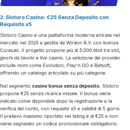
2. Slotoro Casino: €25 Senza Deposito con
Requisito x5
Slotoro Casino è una piattaforma moderna entrata nel
mercato nel 2025 e gestita da Wiraon B.V. con licenza
Curaçao. Il progetto propone più di 5.000 titoli tra slot,
giochi da tavolo e live casino. La selezione dei provider
include nomi come Evolution, Play'n GO e Betsoft,
offrendo un catalogo articolato su più categorie.
Nel segmento
casino bonus senza deposito
, Slotoro
propone €25 senza ricarica iniziale. Il bonus viene
indicato come disponibile dopo la registrazione e la
verifica del conto, con requisito x5 e validità di 5 giorni.
Il prelievo massimo riportato nel listing è di €25 e non
viene segnalato un codice promozionale obbligatorio.