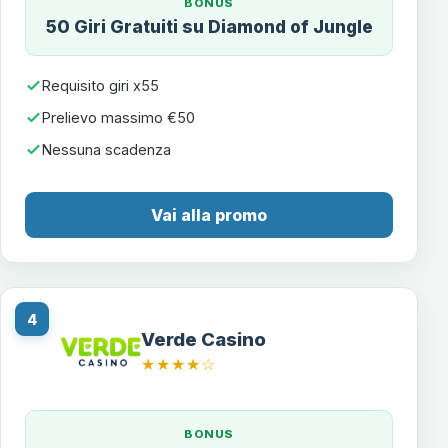
BONUS
50 Giri Gratuiti su Diamond of Jungle
Requisito giri x55
Prelievo massimo €50
Nessuna scadenza
Vai alla promo
4
Verde Casino
★★★★☆
BONUS