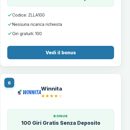
Codice: ZLLA100
Nessuna ricarica richiesta
Giri gratuiti: 100
Vedi il bonus
6
Winnita
★★★★☆
BONUS
100 Giri Gratis Senza Deposito