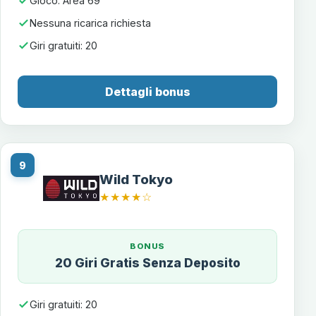
Gioco: Area 69
Nessuna ricarica richiesta
Giri gratuiti: 20
Dettagli bonus
9
Wild Tokyo
★★★★☆
BONUS
20 Giri Gratis Senza Deposito
Giri gratuiti: 20