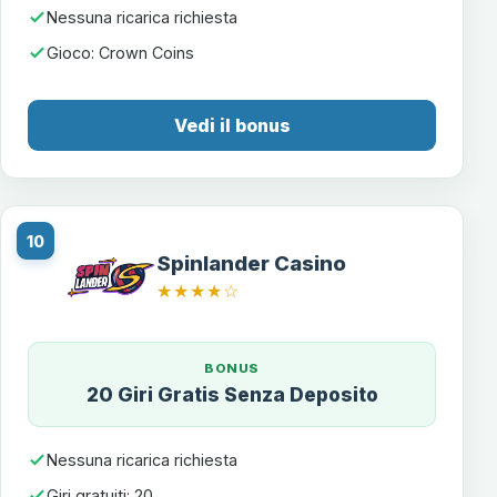
Nessuna ricarica richiesta
Gioco: Crown Coins
Vedi il bonus
10
Spinlander Casino
★★★★☆
BONUS
20 Giri Gratis Senza Deposito
Nessuna ricarica richiesta
Giri gratuiti: 20