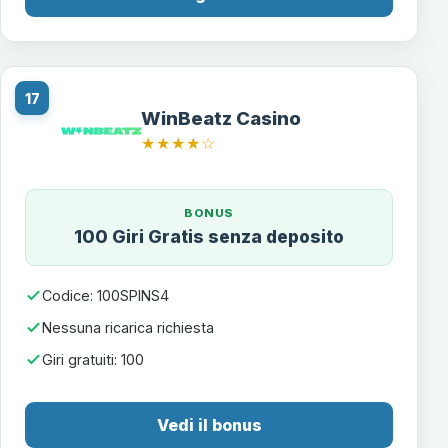
17
WinBeatz Casino
★★★★☆
BONUS
100 Giri Gratis senza deposito
Codice: 100SPINS4
Nessuna ricarica richiesta
Giri gratuiti: 100
Vedi il bonus