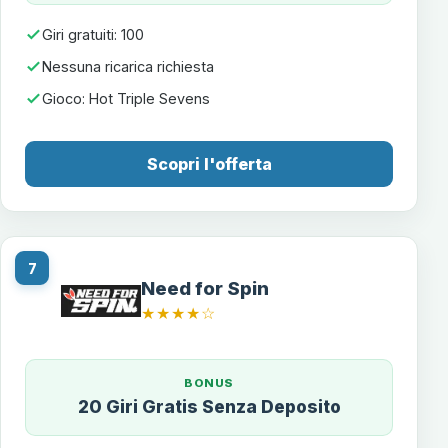
Giri gratuiti: 100
Nessuna ricarica richiesta
Gioco: Hot Triple Sevens
Scopri l'offerta
7
Need for Spin
★★★★☆
BONUS
20 Giri Gratis Senza Deposito