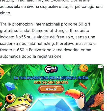
accessibile da diversi dispositivi e copre più categorie di
gioco.
Tra le promozioni internazionali propone 50 giri
gratuiti sulla slot Diamond of Jungle. Il requisito
indicato è x55 sulle vincite dei free spin, senza una
scadenza riportata nel listing. Il prelievo massimo è
fissato a €50 e l'attivazione viene descritta come
automatica dopo la registrazione.