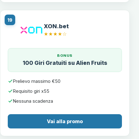
19
XON.bet
★★★★☆
BONUS
100 Giri Gratuiti su Alien Fruits
Prelievo massimo €50
Requisito giri x55
Nessuna scadenza
Vai alla promo