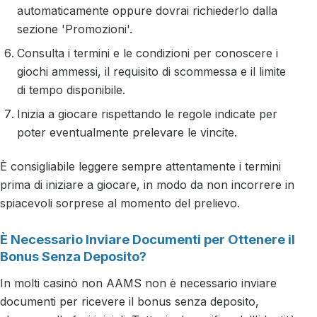
automaticamente oppure dovrai richiederlo dalla
sezione 'Promozioni'.
Consulta i termini e le condizioni per conoscere i
giochi ammessi, il requisito di scommessa e il limite
di tempo disponibile.
Inizia a giocare rispettando le regole indicate per
poter eventualmente prelevare le vincite.
È consigliabile leggere sempre attentamente i termini
prima di iniziare a giocare, in modo da non incorrere in
spiacevoli sorprese al momento del prelievo.
È Necessario Inviare Documenti per Ottenere il
Bonus Senza Deposito?
In molti casinò non AAMS non è necessario inviare
documenti per ricevere il bonus senza deposito,