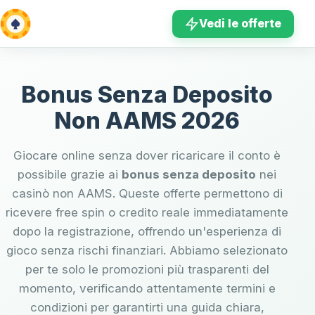
Vedi le offerte
Bonus Senza Deposito
Non AAMS 2026
Giocare online senza dover ricaricare il conto è
possibile grazie ai
bonus senza deposito
nei
casinò non AAMS. Queste offerte permettono di
ricevere free spin o credito reale immediatamente
dopo la registrazione, offrendo un'esperienza di
gioco senza rischi finanziari. Abbiamo selezionato
per te solo le promozioni più trasparenti del
momento, verificando attentamente termini e
condizioni per garantirti una guida chiara,