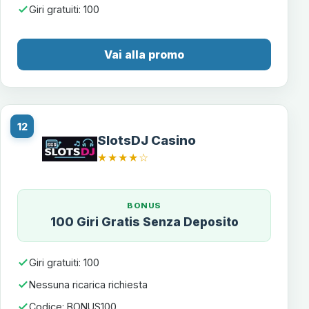
Giri gratuiti: 100
Vai alla promo
12
SlotsDJ Casino
★★★★☆
BONUS
100 Giri Gratis Senza Deposito
Giri gratuiti: 100
Nessuna ricarica richiesta
Codice: BONUS100