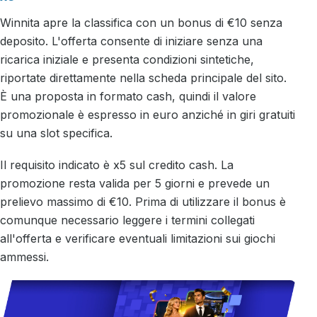
Winnita apre la classifica con un bonus di €10 senza
deposito. L'offerta consente di iniziare senza una
ricarica iniziale e presenta condizioni sintetiche,
riportate direttamente nella scheda principale del sito.
È una proposta in formato cash, quindi il valore
promozionale è espresso in euro anziché in giri gratuiti
su una slot specifica.
Il requisito indicato è x5 sul credito cash. La
promozione resta valida per 5 giorni e prevede un
prelievo massimo di €10. Prima di utilizzare il bonus è
comunque necessario leggere i termini collegati
all'offerta e verificare eventuali limitazioni sui giochi
ammessi.