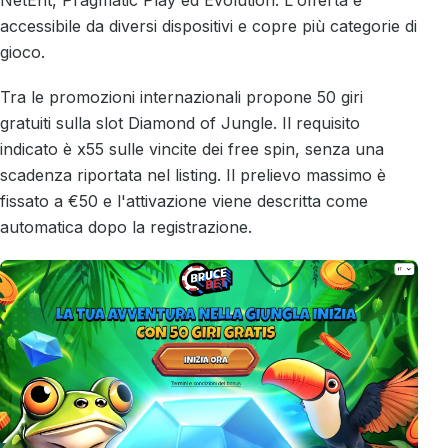
accessibile da diversi dispositivi e copre più categorie di
gioco.
Tra le promozioni internazionali propone 50 giri
gratuiti sulla slot Diamond of Jungle. Il requisito
indicato è x55 sulle vincite dei free spin, senza una
scadenza riportata nel listing. Il prelievo massimo è
fissato a €50 e l'attivazione viene descritta come
automatica dopo la registrazione.