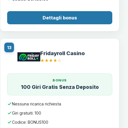
Dettagli bonus
13
Fridayroll Casino
★★★★☆
BONUS
100 Giri Gratis Senza Deposito
Nessuna ricarica richiesta
Giri gratuiti: 100
Codice: BONUS100