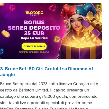
3. Bruce Bet: 50 Giri Gratuiti su Diamond of
Jungle
Bruce Bet opera dal 2023 sotto licenza Curaçao ed è
gestito da Beriston Limited. Il casinò presenta un
catalogo che supera gli 8.000 giochi, comprendendo
slot, tavoli live e prodotti speciali di provider come
NetEnt, Pragmatic Play ed Evolution. L'offerta è