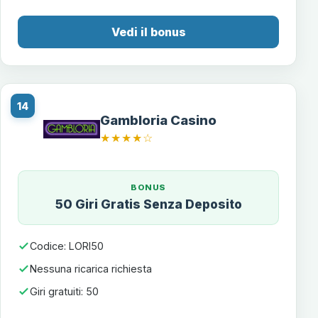
Vedi il bonus
14
Gambloria Casino
★★★★☆
BONUS
50 Giri Gratis Senza Deposito
Codice: LORI50
Nessuna ricarica richiesta
Giri gratuiti: 50