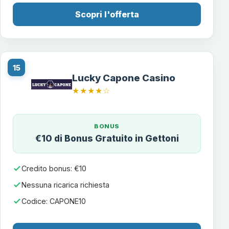
Scopri l'offerta
15
Lucky Capone Casino
★★★★☆
BONUS
€10 di Bonus Gratuito in Gettoni
Credito bonus: €10
Nessuna ricarica richiesta
Codice: CAPONE10