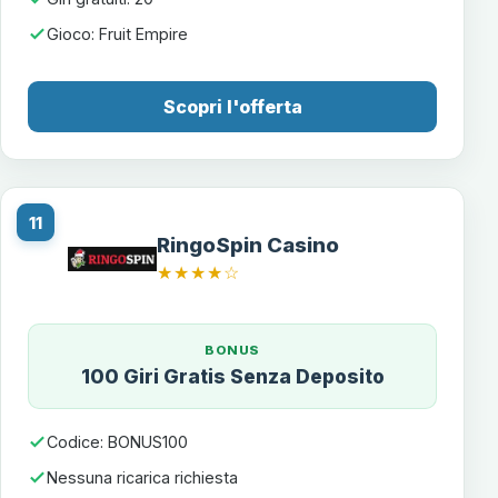
Gioco: Fruit Empire
Scopri l'offerta
11
RingoSpin Casino
★★★★☆
BONUS
100 Giri Gratis Senza Deposito
Codice: BONUS100
Nessuna ricarica richiesta