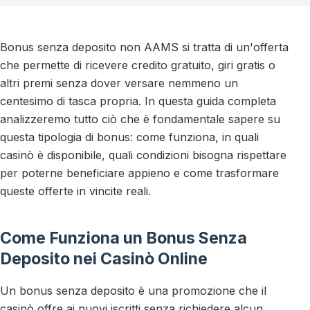
Bonus senza deposito non AAMS si tratta di un'offerta
che permette di ricevere credito gratuito, giri gratis o
altri premi senza dover versare nemmeno un
centesimo di tasca propria. In questa guida completa
analizzeremo tutto ciò che è fondamentale sapere su
questa tipologia di bonus: come funziona, in quali
casinò è disponibile, quali condizioni bisogna rispettare
per poterne beneficiare appieno e come trasformare
queste offerte in vincite reali.
Come Funziona un Bonus Senza
Deposito nei Casinò Online
Un bonus senza deposito è una promozione che il
casinò offre ai nuovi iscritti senza richiedere alcun