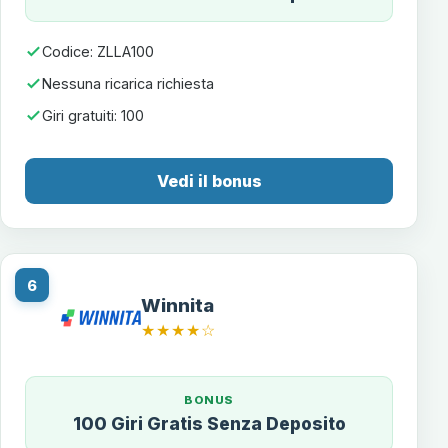
Codice: ZLLA100
Nessuna ricarica richiesta
Giri gratuiti: 100
Vedi il bonus
6
Winnita
★★★★☆
BONUS
100 Giri Gratis Senza Deposito