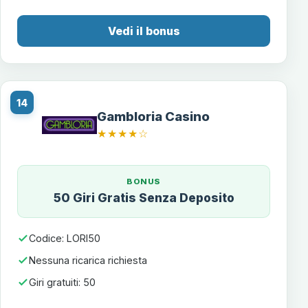
Vedi il bonus
14
Gambloria Casino
★★★★☆
BONUS
50 Giri Gratis Senza Deposito
Codice: LORI50
Nessuna ricarica richiesta
Giri gratuiti: 50