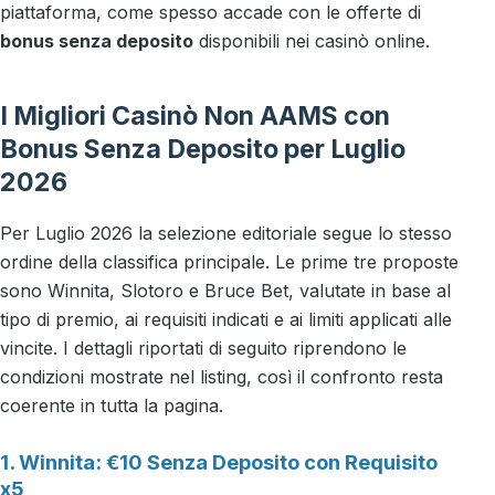
piattaforma, come spesso accade con le offerte di
bonus senza deposito
disponibili nei casinò online.
I Migliori Casinò Non AAMS con
Bonus Senza Deposito per Luglio
2026
Per Luglio 2026 la selezione editoriale segue lo stesso
ordine della classifica principale. Le prime tre proposte
sono Winnita, Slotoro e Bruce Bet, valutate in base al
tipo di premio, ai requisiti indicati e ai limiti applicati alle
vincite. I dettagli riportati di seguito riprendono le
condizioni mostrate nel listing, così il confronto resta
coerente in tutta la pagina.
1. Winnita: €10 Senza Deposito con Requisito
x5