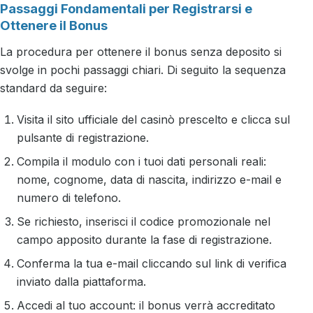
Passaggi Fondamentali per Registrarsi e
Ottenere il Bonus
La procedura per ottenere il bonus senza deposito si
svolge in pochi passaggi chiari. Di seguito la sequenza
standard da seguire:
Visita il sito ufficiale del casinò prescelto e clicca sul
pulsante di registrazione.
Compila il modulo con i tuoi dati personali reali:
nome, cognome, data di nascita, indirizzo e-mail e
numero di telefono.
Se richiesto, inserisci il codice promozionale nel
campo apposito durante la fase di registrazione.
Conferma la tua e-mail cliccando sul link di verifica
inviato dalla piattaforma.
Accedi al tuo account: il bonus verrà accreditato