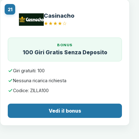
21
Casinacho
★★★★☆
BONUS
100 Giri Gratis Senza Deposito
Giri gratuiti: 100
Nessuna ricarica richiesta
Codice: ZILLA100
Vedi il bonus