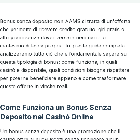
Bonus senza deposito non AAMS si tratta di un'offerta
che permette di ricevere credito gratuito, giri gratis o
altri premi senza dover versare nemmeno un
centesimo di tasca propria. In questa guida completa
analizzeremo tutto ciò che è fondamentale sapere su
questa tipologia di bonus: come funziona, in quali
casinò è disponibile, quali condizioni bisogna rispettare
per poterne beneficiare appieno e come trasformare
queste offerte in vincite reali.
Come Funziona un Bonus Senza
Deposito nei Casinò Online
Un bonus senza deposito è una promozione che il
casinò offre ai nuovi iscritti senza richiedere alcun