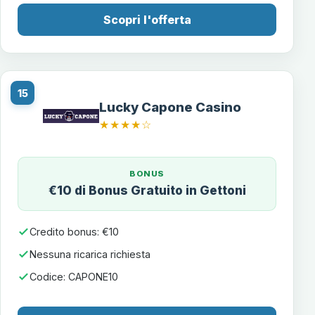
Scopri l'offerta
15
Lucky Capone Casino
★★★★☆
BONUS
€10 di Bonus Gratuito in Gettoni
Credito bonus: €10
Nessuna ricarica richiesta
Codice: CAPONE10