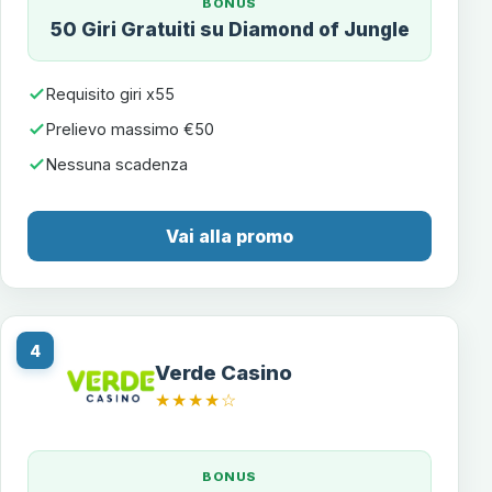
BONUS
50 Giri Gratuiti su Diamond of Jungle
Requisito giri x55
Prelievo massimo €50
Nessuna scadenza
Vai alla promo
4
Verde Casino
★★★★☆
BONUS