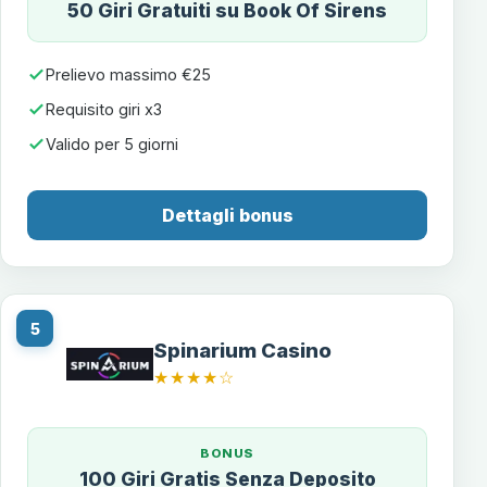
50 Giri Gratuiti su Book Of Sirens
Prelievo massimo €25
Requisito giri x3
Valido per 5 giorni
Dettagli bonus
5
Spinarium Casino
★★★★☆
BONUS
100 Giri Gratis Senza Deposito