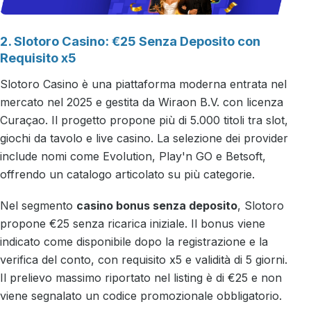
2. Slotoro Casino: €25 Senza Deposito con
Requisito x5
Slotoro Casino è una piattaforma moderna entrata nel
mercato nel 2025 e gestita da Wiraon B.V. con licenza
Curaçao. Il progetto propone più di 5.000 titoli tra slot,
giochi da tavolo e live casino. La selezione dei provider
include nomi come Evolution, Play'n GO e Betsoft,
offrendo un catalogo articolato su più categorie.
Nel segmento
casino bonus senza deposito
, Slotoro
propone €25 senza ricarica iniziale. Il bonus viene
indicato come disponibile dopo la registrazione e la
verifica del conto, con requisito x5 e validità di 5 giorni.
Il prelievo massimo riportato nel listing è di €25 e non
viene segnalato un codice promozionale obbligatorio.