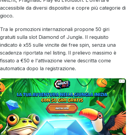
accessibile da diversi dispositivi e copre più categorie di
gioco.
Tra le promozioni internazionali propone 50 giri
gratuiti sulla slot Diamond of Jungle. Il requisito
indicato è x55 sulle vincite dei free spin, senza una
scadenza riportata nel listing. Il prelievo massimo è
fissato a €50 e l'attivazione viene descritta come
automatica dopo la registrazione.