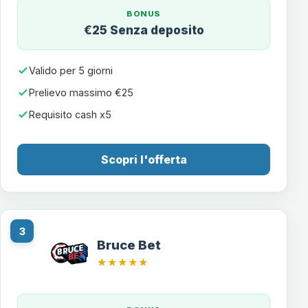
BONUS
€25 Senza deposito
Valido per 5 giorni
Prelievo massimo €25
Requisito cash x5
Scopri l'offerta
3
Bruce Bet
★★★★★