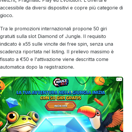
accessibile da diversi dispositivi e copre più categorie di
gioco.
Tra le promozioni internazionali propone 50 giri
gratuiti sulla slot Diamond of Jungle. Il requisito
indicato è x55 sulle vincite dei free spin, senza una
scadenza riportata nel listing. Il prelievo massimo è
fissato a €50 e l'attivazione viene descritta come
automatica dopo la registrazione.