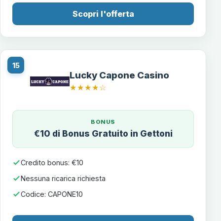
Scopri l'offerta
15
Lucky Capone Casino
★★★★☆
BONUS
€10 di Bonus Gratuito in Gettoni
Credito bonus: €10
Nessuna ricarica richiesta
Codice: CAPONE10