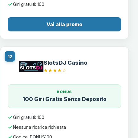
Giri gratuiti: 100
Vai alla promo
12
SlotsDJ Casino
★★★★☆
BONUS
100 Giri Gratis Senza Deposito
Giri gratuiti: 100
Nessuna ricarica richiesta
Codice: BONUS100