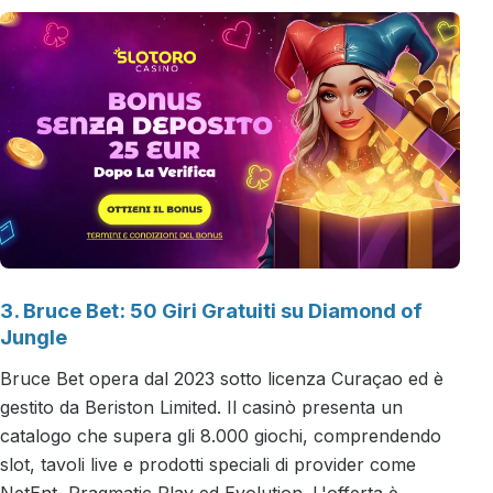
3. Bruce Bet: 50 Giri Gratuiti su Diamond of
Jungle
Bruce Bet opera dal 2023 sotto licenza Curaçao ed è
gestito da Beriston Limited. Il casinò presenta un
catalogo che supera gli 8.000 giochi, comprendendo
slot, tavoli live e prodotti speciali di provider come
NetEnt, Pragmatic Play ed Evolution. L'offerta è