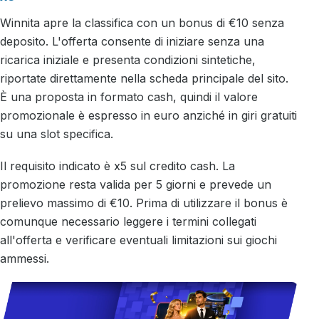
Winnita apre la classifica con un bonus di €10 senza
deposito. L'offerta consente di iniziare senza una
ricarica iniziale e presenta condizioni sintetiche,
riportate direttamente nella scheda principale del sito.
È una proposta in formato cash, quindi il valore
promozionale è espresso in euro anziché in giri gratuiti
su una slot specifica.
Il requisito indicato è x5 sul credito cash. La
promozione resta valida per 5 giorni e prevede un
prelievo massimo di €10. Prima di utilizzare il bonus è
comunque necessario leggere i termini collegati
all'offerta e verificare eventuali limitazioni sui giochi
ammessi.