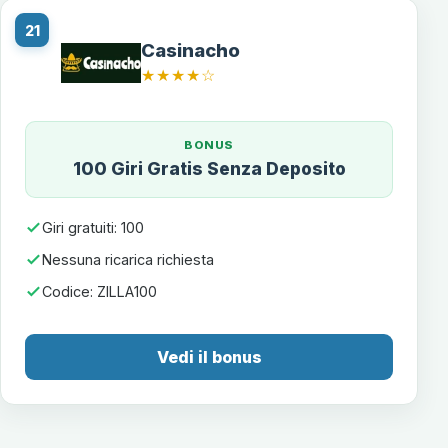
21
Casinacho
★★★★☆
BONUS
100 Giri Gratis Senza Deposito
Giri gratuiti: 100
Nessuna ricarica richiesta
Codice: ZILLA100
Vedi il bonus