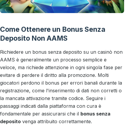
Come Ottenere un Bonus Senza
Deposito Non AAMS
Richiedere un bonus senza deposito su un casinò non
AAMS è generalmente un processo semplice e
veloce, ma richiede attenzione in ogni singola fase per
evitare di perdere il diritto alla promozione. Molti
giocatori perdono il bonus per errori banali durante la
registrazione, come l'inserimento di dati non corretti o
la mancata attivazione tramite codice. Seguire i
passaggi indicati dalla piattaforma con cura è
fondamentale per assicurarsi che il
bonus senza
deposito
venga attribuito correttamente.