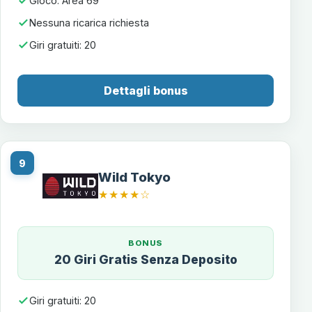
Gioco: Area 69
Nessuna ricarica richiesta
Giri gratuiti: 20
Dettagli bonus
9
Wild Tokyo
★★★★☆
BONUS
20 Giri Gratis Senza Deposito
Giri gratuiti: 20