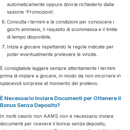
automaticamente oppure dovrai richiederlo dalla
sezione 'Promozioni'.
Consulta i termini e le condizioni per conoscere i
giochi ammessi, il requisito di scommessa e il limite
di tempo disponibile.
Inizia a giocare rispettando le regole indicate per
poter eventualmente prelevare le vincite.
È consigliabile leggere sempre attentamente i termini
prima di iniziare a giocare, in modo da non incorrere in
spiacevoli sorprese al momento del prelievo.
È Necessario Inviare Documenti per Ottenere il
Bonus Senza Deposito?
In molti casinò non AAMS non è necessario inviare
documenti per ricevere il bonus senza deposito,