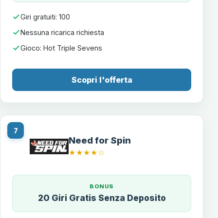
Giri gratuiti: 100
Nessuna ricarica richiesta
Gioco: Hot Triple Sevens
Scopri l'offerta
7
Need for Spin
★★★★☆
BONUS
20 Giri Gratis Senza Deposito