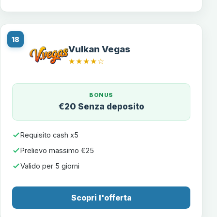
18
Vulkan Vegas
★★★★☆
BONUS
€20 Senza deposito
Requisito cash x5
Prelievo massimo €25
Valido per 5 giorni
Scopri l'offerta