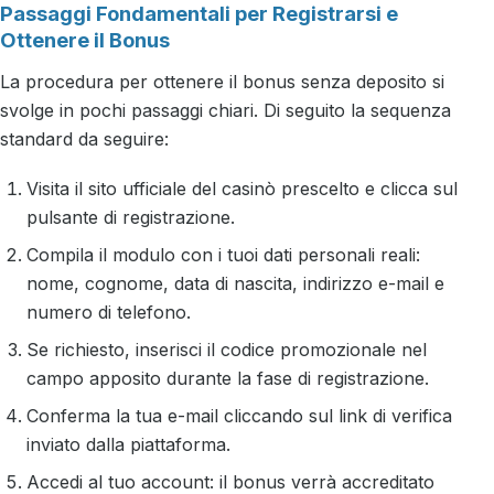
Passaggi Fondamentali per Registrarsi e
Ottenere il Bonus
La procedura per ottenere il bonus senza deposito si
svolge in pochi passaggi chiari. Di seguito la sequenza
standard da seguire:
Visita il sito ufficiale del casinò prescelto e clicca sul
pulsante di registrazione.
Compila il modulo con i tuoi dati personali reali:
nome, cognome, data di nascita, indirizzo e-mail e
numero di telefono.
Se richiesto, inserisci il codice promozionale nel
campo apposito durante la fase di registrazione.
Conferma la tua e-mail cliccando sul link di verifica
inviato dalla piattaforma.
Accedi al tuo account: il bonus verrà accreditato