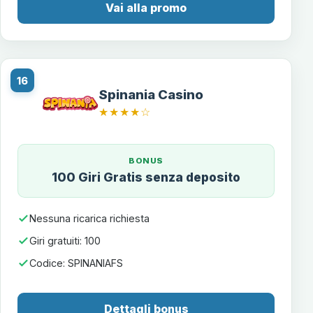
Vai alla promo
16
Spinania Casino
★★★★☆
BONUS
100 Giri Gratis senza deposito
Nessuna ricarica richiesta
Giri gratuiti: 100
Codice: SPINANIAFS
Dettagli bonus