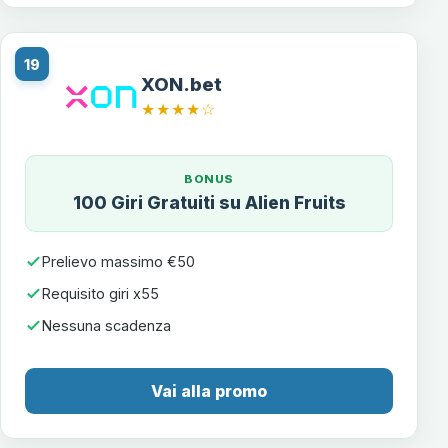
19
XON.bet
★★★★☆
BONUS
100 Giri Gratuiti su Alien Fruits
Prelievo massimo €50
Requisito giri x55
Nessuna scadenza
Vai alla promo