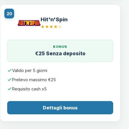
20
Hit'n'Spin
★★★★☆
BONUS
€25 Senza deposito
Valido per 5 giorni
Prelievo massimo €25
Requisito cash x5
Dettagli bonus