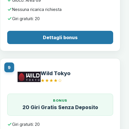
Gioco: Area 69
Nessuna ricarica richiesta
Giri gratuiti: 20
Dettagli bonus
9
Wild Tokyo
★★★★☆
BONUS
20 Giri Gratis Senza Deposito
Giri gratuiti: 20