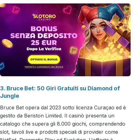
3. Bruce Bet: 50 Giri Gratuiti su Diamond of
Jungle
Bruce Bet opera dal 2023 sotto licenza Curaçao ed è
gestito da Beriston Limited. Il casinò presenta un
catalogo che supera gli 8.000 giochi, comprendendo
slot, tavoli live e prodotti speciali di provider come
NetEnt, Pragmatic Play ed Evolution. L'offerta è