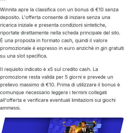
Winnita apre la classifica con un bonus di €10 senza
deposito. L'offerta consente di iniziare senza una
ricarica iniziale e presenta condizioni sintetiche,
riportate direttamente nella scheda principale del sito.
È una proposta in formato cash, quindi il valore
promozionale è espresso in euro anziché in giri gratuiti
su una slot specifica.
Il requisito indicato è x5 sul credito cash. La
promozione resta valida per 5 giorni e prevede un
prelievo massimo di €10. Prima di utilizzare il bonus è
comunque necessario leggere i termini collegati
all'offerta e verificare eventuali limitazioni sui giochi
ammessi.