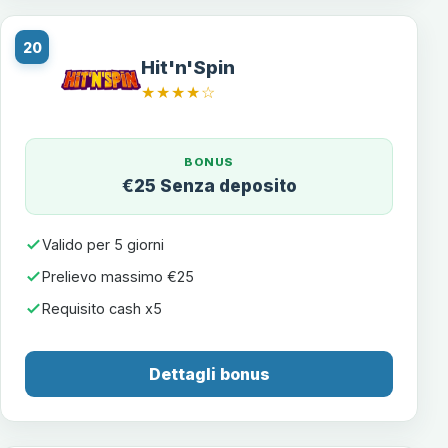
20
Hit'n'Spin
★★★★☆
BONUS
€25 Senza deposito
Valido per 5 giorni
Prelievo massimo €25
Requisito cash x5
Dettagli bonus