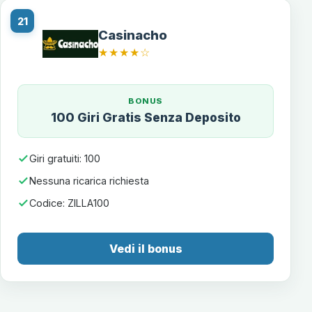
21
Casinacho
★★★★☆
BONUS
100 Giri Gratis Senza Deposito
Giri gratuiti: 100
Nessuna ricarica richiesta
Codice: ZILLA100
Vedi il bonus