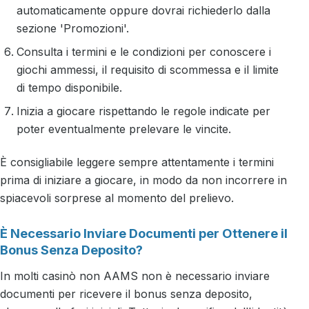
automaticamente oppure dovrai richiederlo dalla
sezione 'Promozioni'.
Consulta i termini e le condizioni per conoscere i
giochi ammessi, il requisito di scommessa e il limite
di tempo disponibile.
Inizia a giocare rispettando le regole indicate per
poter eventualmente prelevare le vincite.
È consigliabile leggere sempre attentamente i termini
prima di iniziare a giocare, in modo da non incorrere in
spiacevoli sorprese al momento del prelievo.
È Necessario Inviare Documenti per Ottenere il
Bonus Senza Deposito?
In molti casinò non AAMS non è necessario inviare
documenti per ricevere il bonus senza deposito,