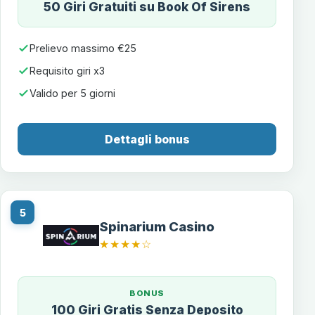
50 Giri Gratuiti su Book Of Sirens
Prelievo massimo €25
Requisito giri x3
Valido per 5 giorni
Dettagli bonus
5
Spinarium Casino
★★★★☆
BONUS
100 Giri Gratis Senza Deposito