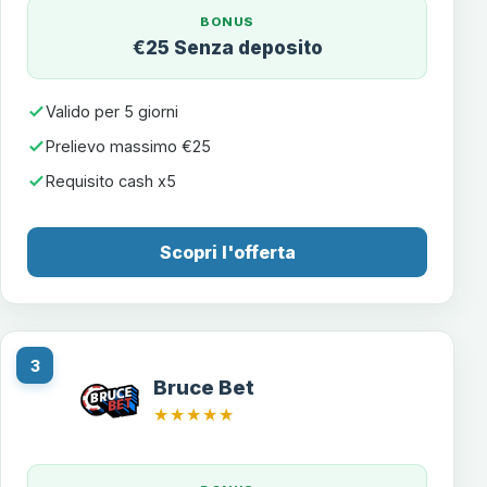
BONUS
€25 Senza deposito
Valido per 5 giorni
Prelievo massimo €25
Requisito cash x5
Scopri l'offerta
3
Bruce Bet
★★★★★