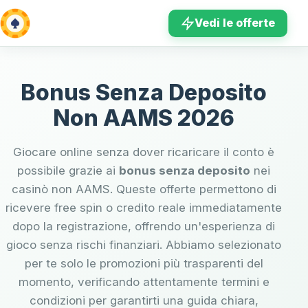
Vedi le offerte
Bonus Senza Deposito
Non AAMS 2026
Giocare online senza dover ricaricare il conto è
possibile grazie ai
bonus senza deposito
nei
casinò non AAMS. Queste offerte permettono di
ricevere free spin o credito reale immediatamente
dopo la registrazione, offrendo un'esperienza di
gioco senza rischi finanziari. Abbiamo selezionato
per te solo le promozioni più trasparenti del
momento, verificando attentamente termini e
condizioni per garantirti una guida chiara,