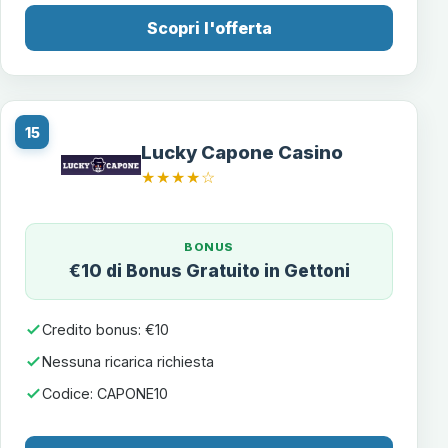
Scopri l'offerta
15
Lucky Capone Casino
★★★★☆
BONUS
€10 di Bonus Gratuito in Gettoni
Credito bonus: €10
Nessuna ricarica richiesta
Codice: CAPONE10