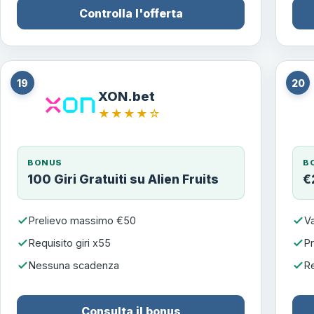
Controlla l'offerta
19
20
XON.bet
★★★★☆
BONUS
B
100 Giri Gratuiti su Alien Fruits
€
Prelievo massimo €50
Va
Requisito giri x55
P
Nessuna scadenza
R
Consulta il bonus