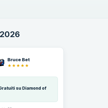
 2026
Bruce Bet
★★★★★
Gratuiti su Diamond of