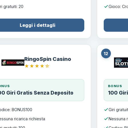
ri gratuiti: 20
Gioco: Cr
Leggi i dettagli
12
RingoSpin Casino
★★★★☆
ONUS
BONUS
00 Giri Gratis Senza Deposito
100 Gir
odice: BONUS100
Giri gratuit
ssuna ricarica richiesta
Nessuna ri
ri gratuiti: 100
Codice: 