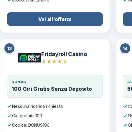
Vai all'offerta
13
14
Fridayroll Casino
★★★★☆
BONUS
B
100 Giri Gratis Senza Deposito
5
Nessuna ricarica richiesta
C
Giri gratuiti: 100
Ne
Codice: BONUS100
Gi