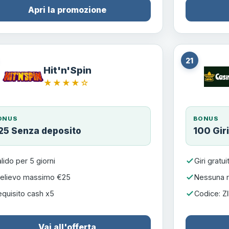
Apri la promozione
21
Hit'n'Spin
★★★★☆
ONUS
BONUS
25 Senza deposito
100 Gir
lido per 5 giorni
Giri gratuit
relievo massimo €25
Nessuna ri
equisito cash x5
Codice: Z
Vai all'offerta