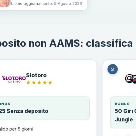
Ultimo aggiornamento: 5 Agosto 2026
osito non AAMS: classifica
3
Slotoro
★★★★★
ONUS
BONUS
25 Senza deposito
50 Giri 
Jungle
lido per 5 giorni