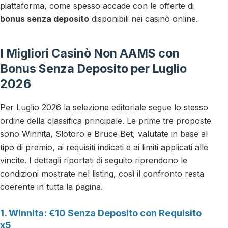
piattaforma, come spesso accade con le offerte di
bonus senza deposito
disponibili nei casinò online.
I Migliori Casinò Non AAMS con
Bonus Senza Deposito per Luglio
2026
Per Luglio 2026 la selezione editoriale segue lo stesso
ordine della classifica principale. Le prime tre proposte
sono Winnita, Slotoro e Bruce Bet, valutate in base al
tipo di premio, ai requisiti indicati e ai limiti applicati alle
vincite. I dettagli riportati di seguito riprendono le
condizioni mostrate nel listing, così il confronto resta
coerente in tutta la pagina.
1. Winnita: €10 Senza Deposito con Requisito
x5