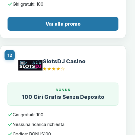
Giri gratuiti: 100
Vai alla promo
12
SlotsDJ Casino
★★★★☆
BONUS
100 Giri Gratis Senza Deposito
Giri gratuiti: 100
Nessuna ricarica richiesta
Codice: BONUS100