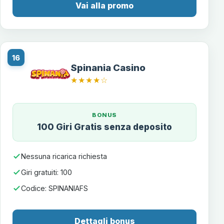
Vai alla promo
16
Spinania Casino
★★★★☆
BONUS
100 Giri Gratis senza deposito
Nessuna ricarica richiesta
Giri gratuiti: 100
Codice: SPINANIAFS
Dettagli bonus