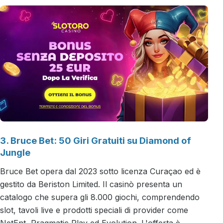
3. Bruce Bet: 50 Giri Gratuiti su Diamond of
Jungle
Bruce Bet opera dal 2023 sotto licenza Curaçao ed è
gestito da Beriston Limited. Il casinò presenta un
catalogo che supera gli 8.000 giochi, comprendendo
slot, tavoli live e prodotti speciali di provider come
NetEnt, Pragmatic Play ed Evolution. L'offerta è