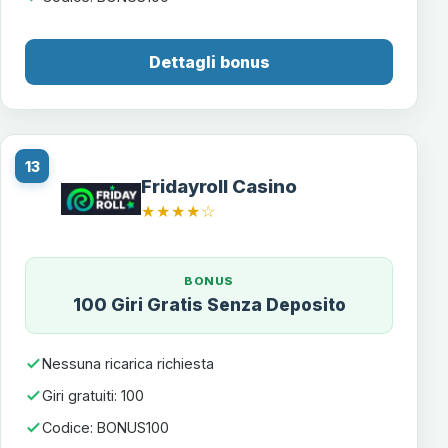
Dettagli bonus
13
Fridayroll Casino
★★★★☆
BONUS
100 Giri Gratis Senza Deposito
Nessuna ricarica richiesta
Giri gratuiti: 100
Codice: BONUS100