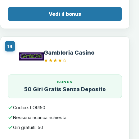
Vedi il bonus
14
Gambloria Casino
★★★★☆
BONUS
50 Giri Gratis Senza Deposito
Codice: LORI50
Nessuna ricarica richiesta
Giri gratuiti: 50