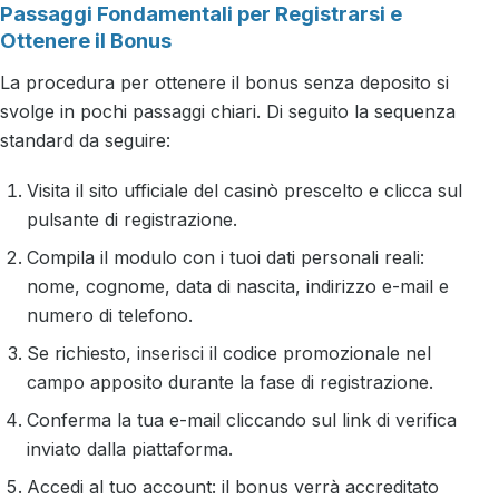
Passaggi Fondamentali per Registrarsi e
Ottenere il Bonus
La procedura per ottenere il bonus senza deposito si
svolge in pochi passaggi chiari. Di seguito la sequenza
standard da seguire:
Visita il sito ufficiale del casinò prescelto e clicca sul
pulsante di registrazione.
Compila il modulo con i tuoi dati personali reali:
nome, cognome, data di nascita, indirizzo e-mail e
numero di telefono.
Se richiesto, inserisci il codice promozionale nel
campo apposito durante la fase di registrazione.
Conferma la tua e-mail cliccando sul link di verifica
inviato dalla piattaforma.
Accedi al tuo account: il bonus verrà accreditato