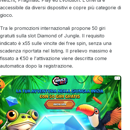
accessibile da diversi dispositivi e copre più categorie di
gioco.
Tra le promozioni internazionali propone 50 giri
gratuiti sulla slot Diamond of Jungle. Il requisito
indicato è x55 sulle vincite dei free spin, senza una
scadenza riportata nel listing. Il prelievo massimo è
fissato a €50 e l'attivazione viene descritta come
automatica dopo la registrazione.