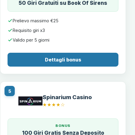
50 Giri Gratuiti su Book Of Sirens
Prelievo massimo €25
Requisito giri x3
Valido per 5 giorni
Dettagli bonus
5
Spinarium Casino
★★★★☆
BONUS
100 Giri Gratis Senza Deposito