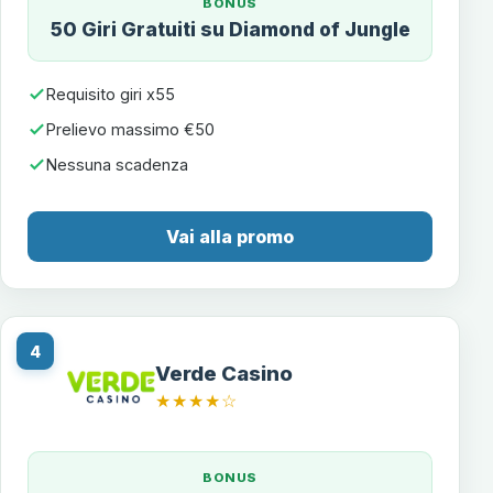
BONUS
50 Giri Gratuiti su Diamond of Jungle
Requisito giri x55
Prelievo massimo €50
Nessuna scadenza
Vai alla promo
4
Verde Casino
★★★★☆
BONUS