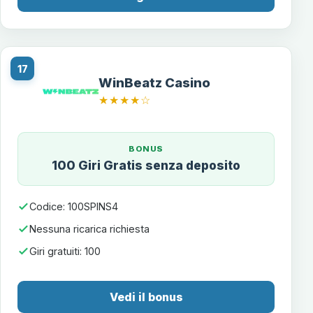
17
WinBeatz Casino
★★★★☆
BONUS
100 Giri Gratis senza deposito
Codice: 100SPINS4
Nessuna ricarica richiesta
Giri gratuiti: 100
Vedi il bonus