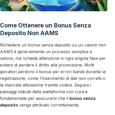
Come Ottenere un Bonus Senza
Deposito Non AAMS
Richiedere un bonus senza deposito su un casinò non
AAMS è generalmente un processo semplice e
veloce, ma richiede attenzione in ogni singola fase per
evitare di perdere il diritto alla promozione. Molti
giocatori perdono il bonus per errori banali durante la
registrazione, come l'inserimento di dati non corretti o
la mancata attivazione tramite codice. Seguire i
passaggi indicati dalla piattaforma con cura è
fondamentale per assicurarsi che il
bonus senza
deposito
venga attribuito correttamente.