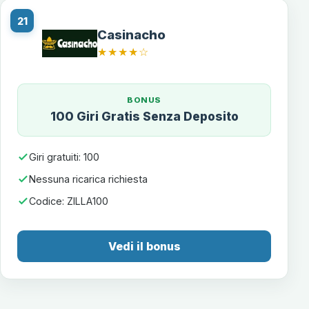
21
Casinacho
★★★★☆
BONUS
100 Giri Gratis Senza Deposito
Giri gratuiti: 100
Nessuna ricarica richiesta
Codice: ZILLA100
Vedi il bonus