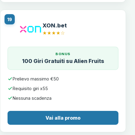
19
XON.bet
★★★★☆
BONUS
100 Giri Gratuiti su Alien Fruits
Prelievo massimo €50
Requisito giri x55
Nessuna scadenza
Vai alla promo