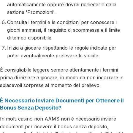
automaticamente oppure dovrai richiederlo dalla
sezione 'Promozioni'.
Consulta i termini e le condizioni per conoscere i
giochi ammessi, il requisito di scommessa e il limite
di tempo disponibile.
Inizia a giocare rispettando le regole indicate per
poter eventualmente prelevare le vincite.
È consigliabile leggere sempre attentamente i termini
prima di iniziare a giocare, in modo da non incorrere in
spiacevoli sorprese al momento del prelievo.
È Necessario Inviare Documenti per Ottenere il
Bonus Senza Deposito?
In molti casinò non AAMS non è necessario inviare
documenti per ricevere il bonus senza deposito,