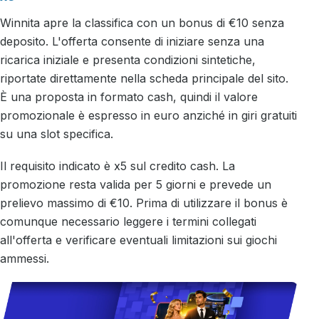
Winnita apre la classifica con un bonus di €10 senza
deposito. L'offerta consente di iniziare senza una
ricarica iniziale e presenta condizioni sintetiche,
riportate direttamente nella scheda principale del sito.
È una proposta in formato cash, quindi il valore
promozionale è espresso in euro anziché in giri gratuiti
su una slot specifica.
Il requisito indicato è x5 sul credito cash. La
promozione resta valida per 5 giorni e prevede un
prelievo massimo di €10. Prima di utilizzare il bonus è
comunque necessario leggere i termini collegati
all'offerta e verificare eventuali limitazioni sui giochi
ammessi.