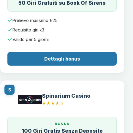
50 Giri Gratuiti su Book Of Sirens
Prelievo massimo €25
Requisito giri x3
Valido per 5 giorni
Dettagli bonus
5
Spinarium Casino
★★★★☆
BONUS
100 Giri Gratis Senza Deposito