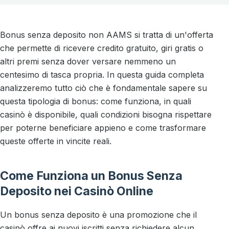
Bonus senza deposito non AAMS si tratta di un'offerta
che permette di ricevere credito gratuito, giri gratis o
altri premi senza dover versare nemmeno un
centesimo di tasca propria. In questa guida completa
analizzeremo tutto ciò che è fondamentale sapere su
questa tipologia di bonus: come funziona, in quali
casinò è disponibile, quali condizioni bisogna rispettare
per poterne beneficiare appieno e come trasformare
queste offerte in vincite reali.
Come Funziona un Bonus Senza
Deposito nei Casinò Online
Un bonus senza deposito è una promozione che il
casinò offre ai nuovi iscritti senza richiedere alcun