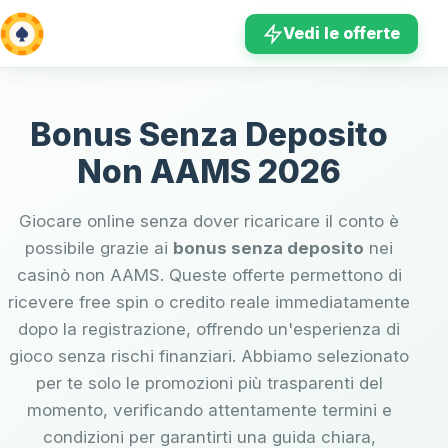
Vedi le offerte
Bonus Senza Deposito
Non AAMS 2026
Giocare online senza dover ricaricare il conto è
possibile grazie ai
bonus senza deposito
nei
casinò non AAMS. Queste offerte permettono di
ricevere free spin o credito reale immediatamente
dopo la registrazione, offrendo un'esperienza di
gioco senza rischi finanziari. Abbiamo selezionato
per te solo le promozioni più trasparenti del
momento, verificando attentamente termini e
condizioni per garantirti una guida chiara,