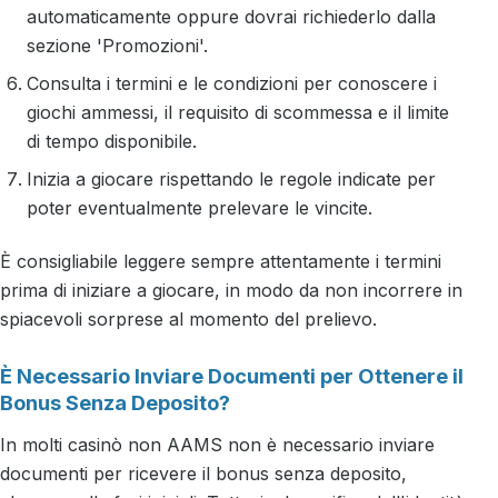
automaticamente oppure dovrai richiederlo dalla
sezione 'Promozioni'.
Consulta i termini e le condizioni per conoscere i
giochi ammessi, il requisito di scommessa e il limite
di tempo disponibile.
Inizia a giocare rispettando le regole indicate per
poter eventualmente prelevare le vincite.
È consigliabile leggere sempre attentamente i termini
prima di iniziare a giocare, in modo da non incorrere in
spiacevoli sorprese al momento del prelievo.
È Necessario Inviare Documenti per Ottenere il
Bonus Senza Deposito?
In molti casinò non AAMS non è necessario inviare
documenti per ricevere il bonus senza deposito,