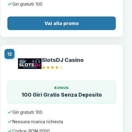
Giri gratuiti: 100
Vai alla promo
12
SlotsDJ Casino
★★★★☆
BONUS
100 Giri Gratis Senza Deposito
Giri gratuiti: 100
Nessuna ricarica richiesta
Codice: BONUS100