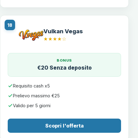
18
Vulkan Vegas
★★★★☆
BONUS
€20 Senza deposito
Requisito cash x5
Prelievo massimo €25
Valido per 5 giorni
Scopri l'offerta