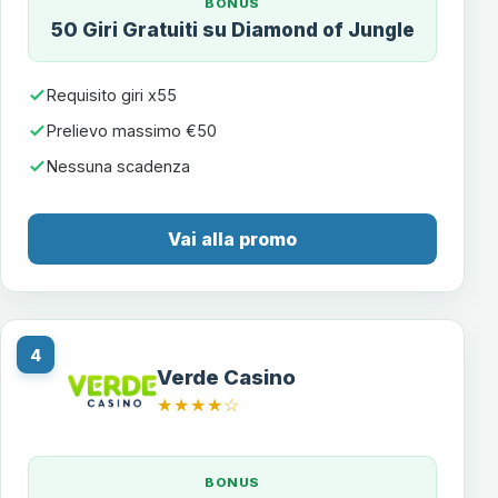
BONUS
50 Giri Gratuiti su Diamond of Jungle
Requisito giri x55
Prelievo massimo €50
Nessuna scadenza
Vai alla promo
4
Verde Casino
★★★★☆
BONUS