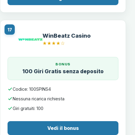
17
WinBeatz Casino
★★★★☆
BONUS
100 Giri Gratis senza deposito
Codice: 100SPINS4
Nessuna ricarica richiesta
Giri gratuiti: 100
Vedi il bonus