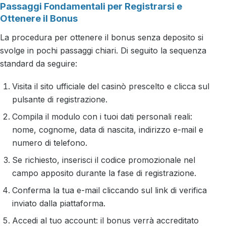
Passaggi Fondamentali per Registrarsi e
Ottenere il Bonus
La procedura per ottenere il bonus senza deposito si
svolge in pochi passaggi chiari. Di seguito la sequenza
standard da seguire:
Visita il sito ufficiale del casinò prescelto e clicca sul
pulsante di registrazione.
Compila il modulo con i tuoi dati personali reali:
nome, cognome, data di nascita, indirizzo e-mail e
numero di telefono.
Se richiesto, inserisci il codice promozionale nel
campo apposito durante la fase di registrazione.
Conferma la tua e-mail cliccando sul link di verifica
inviato dalla piattaforma.
Accedi al tuo account: il bonus verrà accreditato