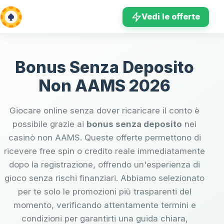
Vedi le offerte
Bonus Senza Deposito
Non AAMS 2026
Giocare online senza dover ricaricare il conto è
possibile grazie ai
bonus senza deposito
nei
casinò non AAMS. Queste offerte permettono di
ricevere free spin o credito reale immediatamente
dopo la registrazione, offrendo un'esperienza di
gioco senza rischi finanziari. Abbiamo selezionato
per te solo le promozioni più trasparenti del
momento, verificando attentamente termini e
condizioni per garantirti una guida chiara,