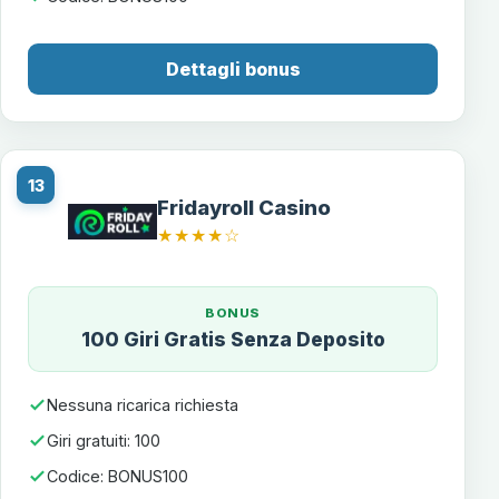
Dettagli bonus
13
Fridayroll Casino
★★★★☆
BONUS
100 Giri Gratis Senza Deposito
Nessuna ricarica richiesta
Giri gratuiti: 100
Codice: BONUS100