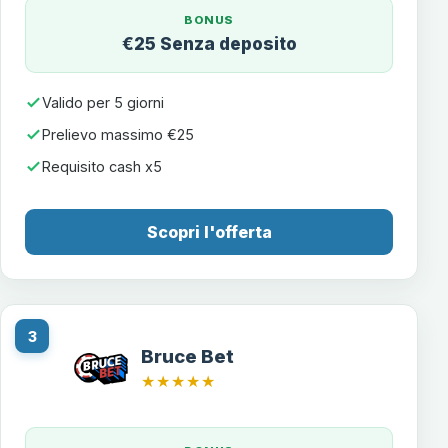
BONUS
€25 Senza deposito
Valido per 5 giorni
Prelievo massimo €25
Requisito cash x5
Scopri l'offerta
3
Bruce Bet
★★★★★