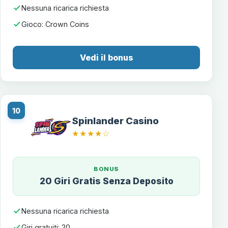
Nessuna ricarica richiesta
Gioco: Crown Coins
Vedi il bonus
10
Spinlander Casino
★★★★☆
BONUS
20 Giri Gratis Senza Deposito
Nessuna ricarica richiesta
Giri gratuiti: 20