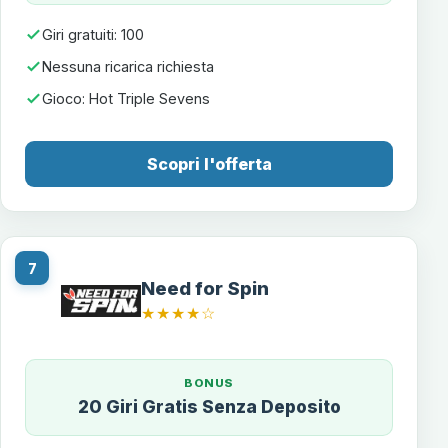
Giri gratuiti: 100
Nessuna ricarica richiesta
Gioco: Hot Triple Sevens
Scopri l'offerta
7
Need for Spin
★★★★☆
BONUS
20 Giri Gratis Senza Deposito