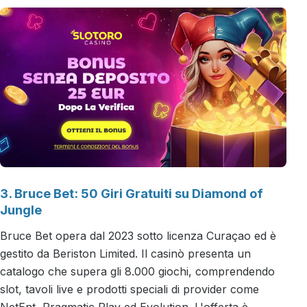
3. Bruce Bet: 50 Giri Gratuiti su Diamond of
Jungle
Bruce Bet opera dal 2023 sotto licenza Curaçao ed è
gestito da Beriston Limited. Il casinò presenta un
catalogo che supera gli 8.000 giochi, comprendendo
slot, tavoli live e prodotti speciali di provider come
NetEnt, Pragmatic Play ed Evolution. L'offerta è