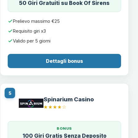
50 Giri Gratuiti su Book Of Sirens
Prelievo massimo €25
Requisito giri x3
Valido per 5 giorni
Dettagli bonus
5
Spinarium Casino
★★★★☆
BONUS
100 Giri Gratis Senza Deposito