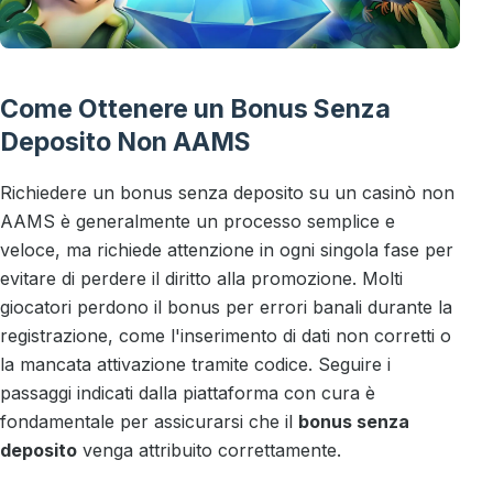
Come Ottenere un Bonus Senza
Deposito Non AAMS
Richiedere un bonus senza deposito su un casinò non
AAMS è generalmente un processo semplice e
veloce, ma richiede attenzione in ogni singola fase per
evitare di perdere il diritto alla promozione. Molti
giocatori perdono il bonus per errori banali durante la
registrazione, come l'inserimento di dati non corretti o
la mancata attivazione tramite codice. Seguire i
passaggi indicati dalla piattaforma con cura è
fondamentale per assicurarsi che il
bonus senza
deposito
venga attribuito correttamente.