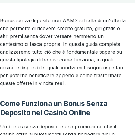
Bonus senza deposito non AAMS si tratta di un'offerta
che permette di ricevere credito gratuito, giri gratis o
altri premi senza dover versare nemmeno un
centesimo di tasca propria. In questa guida completa
analizzeremo tutto ciò che è fondamentale sapere su
questa tipologia di bonus: come funziona, in quali
casinò è disponibile, quali condizioni bisogna rispettare
per poterne beneficiare appieno e come trasformare
queste offerte in vincite reali.
Come Funziona un Bonus Senza
Deposito nei Casinò Online
Un bonus senza deposito è una promozione che il
casinò offre ai nuovi iscritti senza richiedere alcun