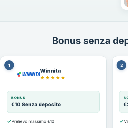
Bonus senza dep
1
2
Winnita
★★★★★
BONUS
B
€10 Senza deposito
€
Prelievo massimo €10
Va