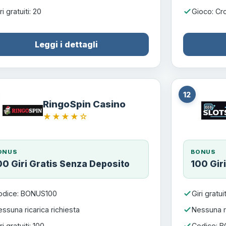
ri gratuiti: 20
Gioco: Cr
Leggi i dettagli
12
RingoSpin Casino
★★★★☆
ONUS
BONUS
00 Giri Gratis Senza Deposito
100 Gir
odice: BONUS100
Giri gratuit
ssuna ricarica richiesta
Nessuna ri
ri gratuiti: 100
Codice: 