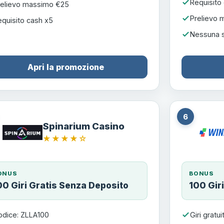
Requisito 
relievo massimo €25
Prelievo
equisito cash x5
Nessuna 
Apri la promozione
6
Spinarium Casino
★★★★☆
ONUS
BONUS
00 Giri Gratis Senza Deposito
100 Gir
odice: ZLLA100
Giri gratuit