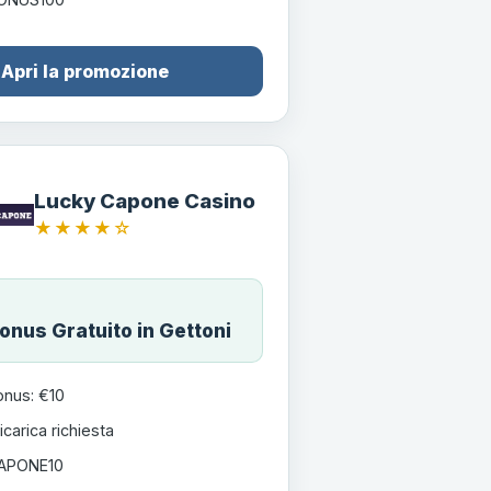
Apri la promozione
Lucky Capone Casino
★★★★☆
onus Gratuito in Gettoni
onus: €10
carica richiesta
CAPONE10