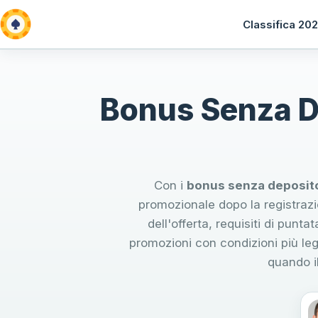
Classifica 20
Bonus Senza D
Con i
bonus senza deposit
promozionale dopo la registrazi
dell'offerta, requisiti di punt
promozioni con condizioni più leg
quando i