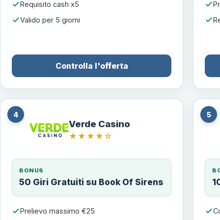
Requisito cash x5
P
Valido per 5 giorni
R
Controlla l'offerta
4
5
Verde Casino
★★★★☆
BONUS
B
50 Giri Gratuiti su Book Of Sirens
1
Prelievo massimo €25
C