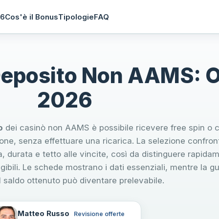
26
Cos'è il Bonus
Tipologie
FAQ
eposito Non AAMS: O
2026
o
dei casinò non AAMS è possibile ricevere free spin o c
one, senza effettuare una ricarica. La selezione confron
ata, durata e tetto alle vincite, così da distinguere rapida
gibili. Le schede mostrano i dati essenziali, mentre la g
l saldo ottenuto può diventare prelevabile.
Matteo Russo
Revisione offerte