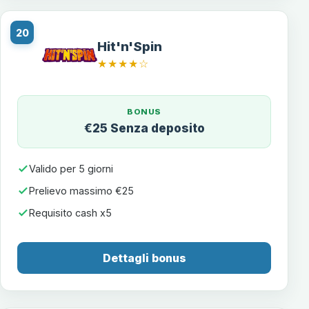
20
Hit'n'Spin
★★★★☆
BONUS
€25 Senza deposito
Valido per 5 giorni
Prelievo massimo €25
Requisito cash x5
Dettagli bonus