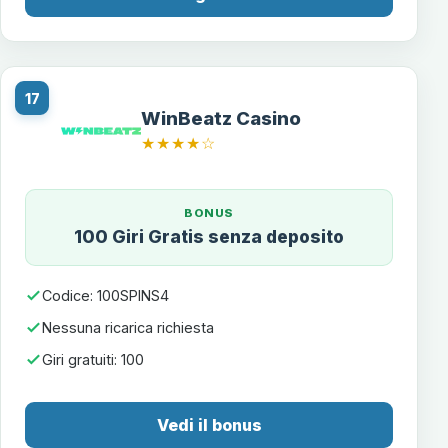
17
WinBeatz Casino
★★★★☆
BONUS
100 Giri Gratis senza deposito
Codice: 100SPINS4
Nessuna ricarica richiesta
Giri gratuiti: 100
Vedi il bonus