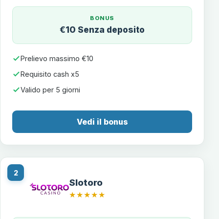
BONUS
€10 Senza deposito
Prelievo massimo €10
Requisito cash x5
Valido per 5 giorni
Vedi il bonus
2
Slotoro
★★★★★