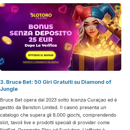
3. Bruce Bet: 50 Giri Gratuiti su Diamond of
Jungle
Bruce Bet opera dal 2023 sotto licenza Curaçao ed è
gestito da Beriston Limited. Il casinò presenta un
catalogo che supera gli 8.000 giochi, comprendendo
slot, tavoli live e prodotti speciali di provider come
NetEnt, Pragmatic Play ed Evolution. L'offerta è