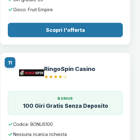
Gioco: Fruit Empire
Scopri l'offerta
11
RingoSpin Casino
★★★★☆
BONUS
100 Giri Gratis Senza Deposito
Codice: BONUS100
Nessuna ricarica richiesta