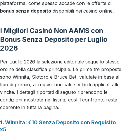
piattaforma, come spesso accade con le offerte di
bonus senza deposito
disponibili nei casinò online.
I Migliori Casinò Non AAMS con
Bonus Senza Deposito per Luglio
2026
Per Luglio 2026 la selezione editoriale segue lo stesso
ordine della classifica principale. Le prime tre proposte
sono Winnita, Slotoro e Bruce Bet, valutate in base al
tipo di premio, ai requisiti indicati e ai limiti applicati alle
vincite. I dettagli riportati di seguito riprendono le
condizioni mostrate nel listing, così il confronto resta
coerente in tutta la pagina.
1. Winnita: €10 Senza Deposito con Requisito
x5