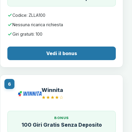
Codice: ZLLA100
Nessuna ricarica richiesta
Giri gratuiti: 100
Vedi il bonus
6
Winnita
★★★★☆
BONUS
100 Giri Gratis Senza Deposito