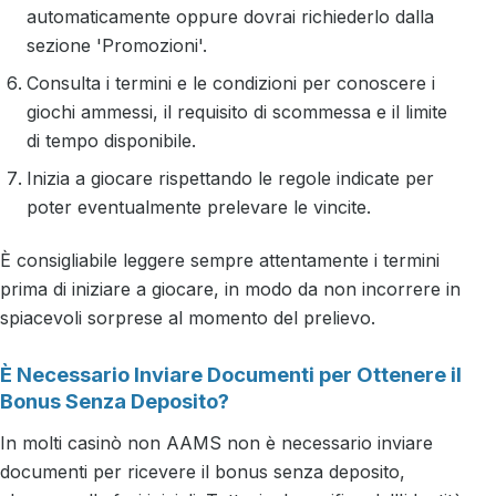
automaticamente oppure dovrai richiederlo dalla
sezione 'Promozioni'.
Consulta i termini e le condizioni per conoscere i
giochi ammessi, il requisito di scommessa e il limite
di tempo disponibile.
Inizia a giocare rispettando le regole indicate per
poter eventualmente prelevare le vincite.
È consigliabile leggere sempre attentamente i termini
prima di iniziare a giocare, in modo da non incorrere in
spiacevoli sorprese al momento del prelievo.
È Necessario Inviare Documenti per Ottenere il
Bonus Senza Deposito?
In molti casinò non AAMS non è necessario inviare
documenti per ricevere il bonus senza deposito,