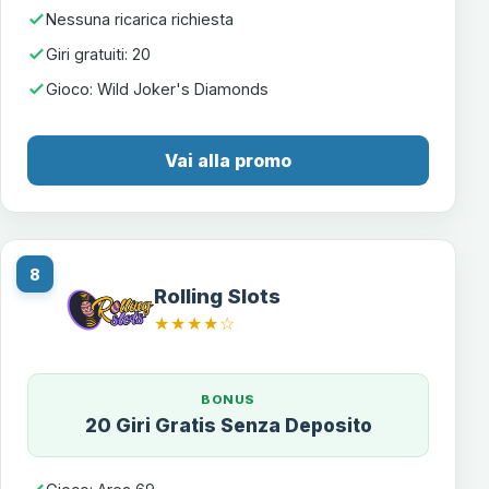
Nessuna ricarica richiesta
Giri gratuiti: 20
Gioco: Wild Joker's Diamonds
Vai alla promo
8
Rolling Slots
★★★★☆
BONUS
20 Giri Gratis Senza Deposito