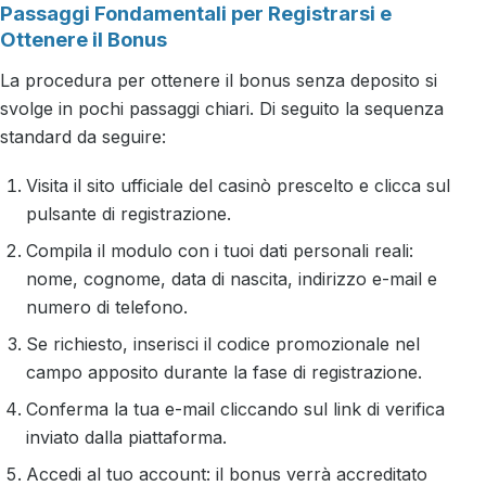
Passaggi Fondamentali per Registrarsi e
Ottenere il Bonus
La procedura per ottenere il bonus senza deposito si
svolge in pochi passaggi chiari. Di seguito la sequenza
standard da seguire:
Visita il sito ufficiale del casinò prescelto e clicca sul
pulsante di registrazione.
Compila il modulo con i tuoi dati personali reali:
nome, cognome, data di nascita, indirizzo e-mail e
numero di telefono.
Se richiesto, inserisci il codice promozionale nel
campo apposito durante la fase di registrazione.
Conferma la tua e-mail cliccando sul link di verifica
inviato dalla piattaforma.
Accedi al tuo account: il bonus verrà accreditato