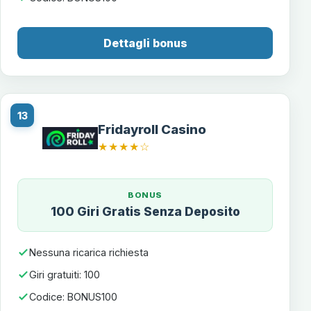
Dettagli bonus
13
Fridayroll Casino
★★★★☆
BONUS
100 Giri Gratis Senza Deposito
Nessuna ricarica richiesta
Giri gratuiti: 100
Codice: BONUS100