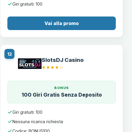
Giri gratuiti: 100
Vai alla promo
12
SlotsDJ Casino
★★★★☆
BONUS
100 Giri Gratis Senza Deposito
Giri gratuiti: 100
Nessuna ricarica richiesta
Codice: BONUS100