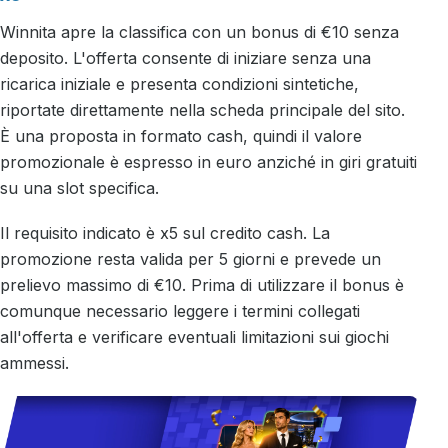
Winnita apre la classifica con un bonus di €10 senza
deposito. L'offerta consente di iniziare senza una
ricarica iniziale e presenta condizioni sintetiche,
riportate direttamente nella scheda principale del sito.
È una proposta in formato cash, quindi il valore
promozionale è espresso in euro anziché in giri gratuiti
su una slot specifica.
Il requisito indicato è x5 sul credito cash. La
promozione resta valida per 5 giorni e prevede un
prelievo massimo di €10. Prima di utilizzare il bonus è
comunque necessario leggere i termini collegati
all'offerta e verificare eventuali limitazioni sui giochi
ammessi.