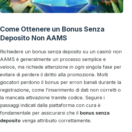
Come Ottenere un Bonus Senza
Deposito Non AAMS
Richiedere un bonus senza deposito su un casinò non
AAMS è generalmente un processo semplice e
veloce, ma richiede attenzione in ogni singola fase per
evitare di perdere il diritto alla promozione. Molti
giocatori perdono il bonus per errori banali durante la
registrazione, come l'inserimento di dati non corretti o
la mancata attivazione tramite codice. Seguire i
passaggi indicati dalla piattaforma con cura è
fondamentale per assicurarsi che il
bonus senza
deposito
venga attribuito correttamente.