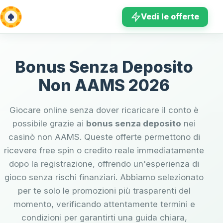
Vedi le offerte
Bonus Senza Deposito
Non AAMS 2026
Giocare online senza dover ricaricare il conto è
possibile grazie ai
bonus senza deposito
nei
casinò non AAMS. Queste offerte permettono di
ricevere free spin o credito reale immediatamente
dopo la registrazione, offrendo un'esperienza di
gioco senza rischi finanziari. Abbiamo selezionato
per te solo le promozioni più trasparenti del
momento, verificando attentamente termini e
condizioni per garantirti una guida chiara,