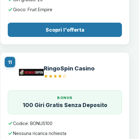
Gioco: Fruit Empire
Scopri l'offerta
11
RingoSpin Casino
★★★★☆
BONUS
100 Giri Gratis Senza Deposito
Codice: BONUS100
Nessuna ricarica richiesta