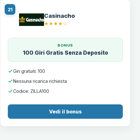
21
Casinacho
★★★★☆
BONUS
100 Giri Gratis Senza Deposito
Giri gratuiti: 100
Nessuna ricarica richiesta
Codice: ZILLA100
Vedi il bonus