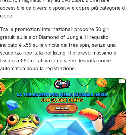
accessibile da diversi dispositivi e copre più categorie di
gioco.
Tra le promozioni internazionali propone 50 giri
gratuiti sulla slot Diamond of Jungle. Il requisito
indicato è x55 sulle vincite dei free spin, senza una
scadenza riportata nel listing. Il prelievo massimo è
fissato a €50 e l'attivazione viene descritta come
automatica dopo la registrazione.