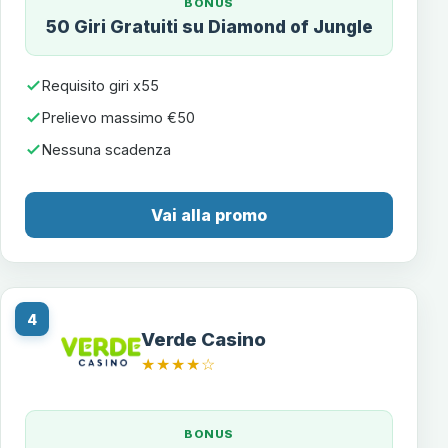
BONUS
50 Giri Gratuiti su Diamond of Jungle
Requisito giri x55
Prelievo massimo €50
Nessuna scadenza
Vai alla promo
4
Verde Casino
★★★★☆
BONUS