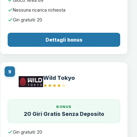
Gioco: Area 69
Nessuna ricarica richiesta
Giri gratuiti: 20
Dettagli bonus
9
Wild Tokyo
★★★★☆
BONUS
20 Giri Gratis Senza Deposito
Giri gratuiti: 20