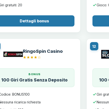
Giri gratuiti: 20
Gioco:
Dettagli bonus
12
RingoSpin Casino
★★★★☆
BONUS
100 Giri Gratis Senza Deposito
100 
Codice: BONUS100
Giri grat
Nessuna ricarica richiesta
Nessuna