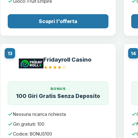
Gioco: Fruit Empire
Scopri l'offerta
13
14
Fridayroll Casino
★★★★☆
BONUS
100 Giri Gratis Senza Deposito
Nessuna ricarica richiesta
Giri gratuiti: 100
Codice: BONUS100