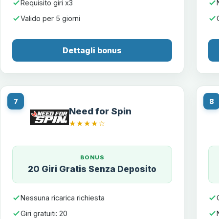
Requisito giri x3
Valido per 5 giorni
Dettagli bonus
7
8
Need for Spin
★★★★☆
BONUS
20 Giri Gratis Senza Deposito
Nessuna ricarica richiesta
Giri gratuiti: 20