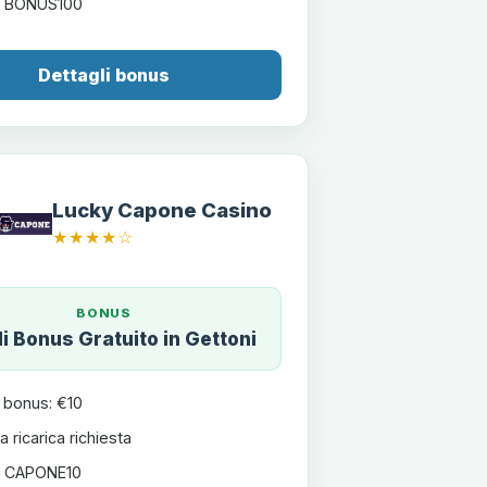
: BONUS100
Dettagli bonus
Lucky Capone Casino
★★★★☆
BONUS
i Bonus Gratuito in Gettoni
 bonus: €10
 ricarica richiesta
: CAPONE10