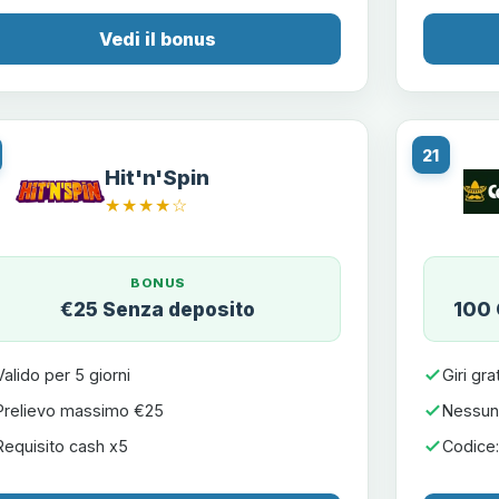
Vedi il bonus
21
Hit'n'Spin
★★★★☆
BONUS
€25 Senza deposito
100 
Valido per 5 giorni
Giri grat
Prelievo massimo €25
Nessuna
Requisito cash x5
Codice: