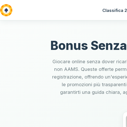
Classifica 
Bonus Senza
Giocare online senza dover ricari
non AAMS. Queste offerte perme
registrazione, offrendo un'esperi
le promozioni più trasparent
garantirti una guida chiara, a