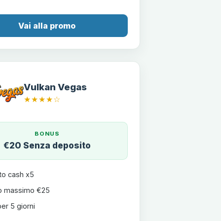
Vai alla promo
Vulkan Vegas
★★★★☆
BONUS
€20 Senza deposito
to cash x5
vo massimo €25
per 5 giorni