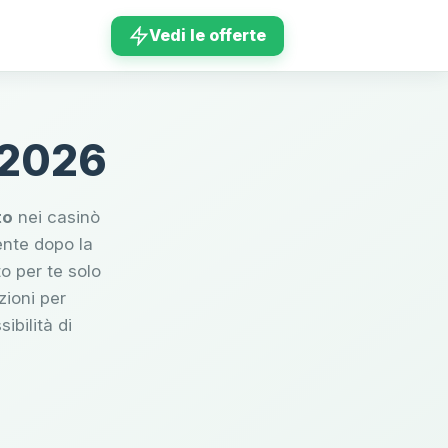
Vedi le offerte
 2026
to
nei casinò
ente dopo la
o per te solo
zioni per
ibilità di