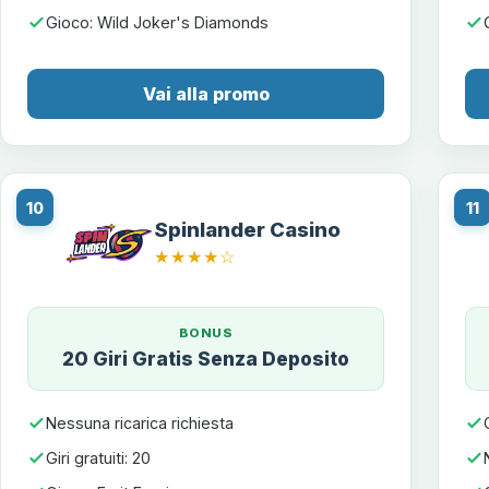
Gioco: Wild Joker's Diamonds
Vai alla promo
10
11
Spinlander Casino
★★★★☆
BONUS
20 Giri Gratis Senza Deposito
Nessuna ricarica richiesta
Giri gratuiti: 20