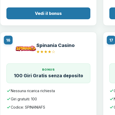
Vedi il bonus
16
17
Spinania Casino
★★★★☆
BONUS
100 Giri Gratis senza deposito
Nessuna ricarica richiesta
Giri gratuiti: 100
Codice: SPINANIAFS