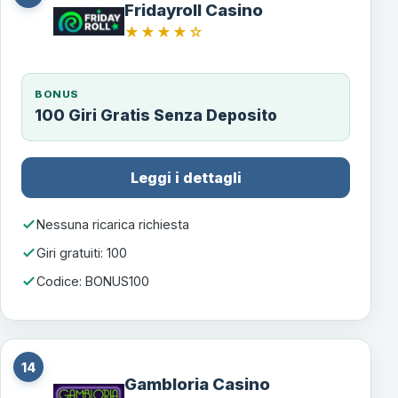
Fridayroll Casino
★★★★☆
BONUS
100 Giri Gratis Senza Deposito
Leggi i dettagli
Nessuna ricarica richiesta
Giri gratuiti: 100
Codice: BONUS100
14
Gambloria Casino