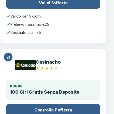
Vai all'offerta
Valido per 5 giorni
Prelievo massimo €25
Requisito cash x5
21
Casinacho
★★★★☆
BONUS
100 Giri Gratis Senza Deposito
Controlla l'offerta