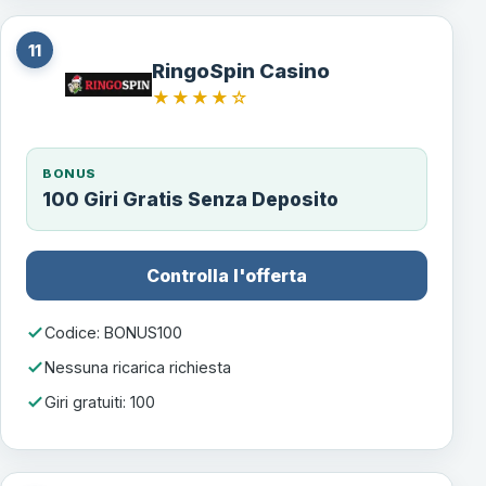
11
RingoSpin Casino
★★★★☆
BONUS
100 Giri Gratis Senza Deposito
Controlla l'offerta
Codice: BONUS100
Nessuna ricarica richiesta
Giri gratuiti: 100