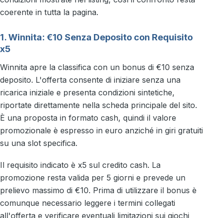
coerente in tutta la pagina.
1. Winnita: €10 Senza Deposito con Requisito
x5
Winnita apre la classifica con un bonus di €10 senza
deposito. L'offerta consente di iniziare senza una
ricarica iniziale e presenta condizioni sintetiche,
riportate direttamente nella scheda principale del sito.
È una proposta in formato cash, quindi il valore
promozionale è espresso in euro anziché in giri gratuiti
su una slot specifica.
Il requisito indicato è x5 sul credito cash. La
promozione resta valida per 5 giorni e prevede un
prelievo massimo di €10. Prima di utilizzare il bonus è
comunque necessario leggere i termini collegati
all'offerta e verificare eventuali limitazioni sui giochi