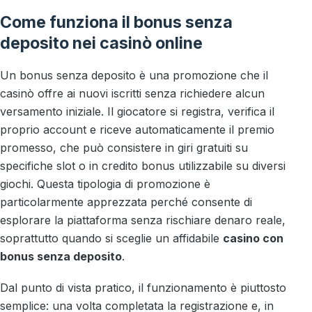
Come funziona il bonus senza
deposito nei casinò online
Un bonus senza deposito è una promozione che il
casinò offre ai nuovi iscritti senza richiedere alcun
versamento iniziale. Il giocatore si registra, verifica il
proprio account e riceve automaticamente il premio
promesso, che può consistere in giri gratuiti su
specifiche slot o in credito bonus utilizzabile su diversi
giochi. Questa tipologia di promozione è
particolarmente apprezzata perché consente di
esplorare la piattaforma senza rischiare denaro reale,
soprattutto quando si sceglie un affidabile
casino con
bonus senza deposito
.
Dal punto di vista pratico, il funzionamento è piuttosto
semplice: una volta completata la registrazione e, in