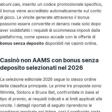
alcuni casi, inserito un codice promozionale specifico,
il bonus viene accreditato automaticamente sul conto
di gioco. Le vincite generate attraverso il bonus
possono essere convertite in denaro reale solo dopo
aver soddisfatto i requisiti di scommessa imposti dalla
piattaforma, come spesso accade con le offerte di
bonus senza deposito
disponibili nei casinò online.
Casinò non AAMS con bonus senza
deposito selezionati nel 2026
La selezione editoriale 2026 segue lo stesso ordine
della classifica principale. Le prime tre proposte sono
Winnita, Slotoro e Bruce Bet, confrontate in base al
tipo di premio, ai requisiti indicati e ai limiti applicati alle
vincite. I dettagli riportati di seguito riprendono le
condizioni mostrate nel listing, così il confronto resta