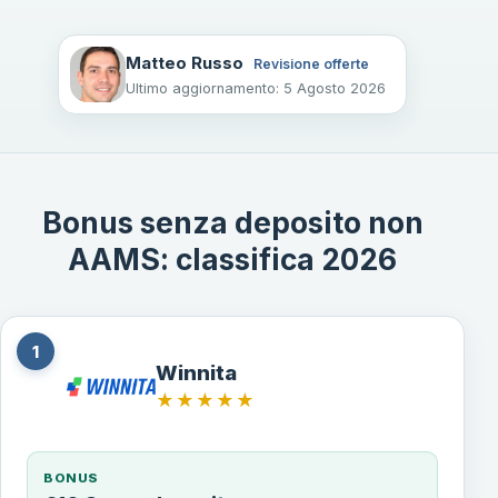
Matteo Russo
Revisione offerte
Ultimo aggiornamento: 5 Agosto 2026
Bonus senza deposito non
AAMS: classifica 2026
1
Winnita
★★★★★
BONUS