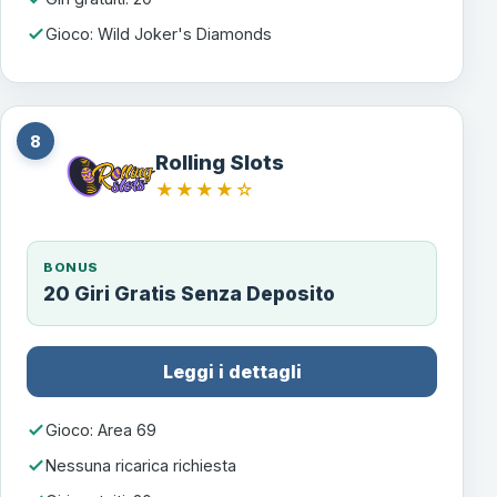
Gioco: Wild Joker's Diamonds
8
Rolling Slots
★★★★☆
BONUS
20 Giri Gratis Senza Deposito
Leggi i dettagli
Gioco: Area 69
Nessuna ricarica richiesta