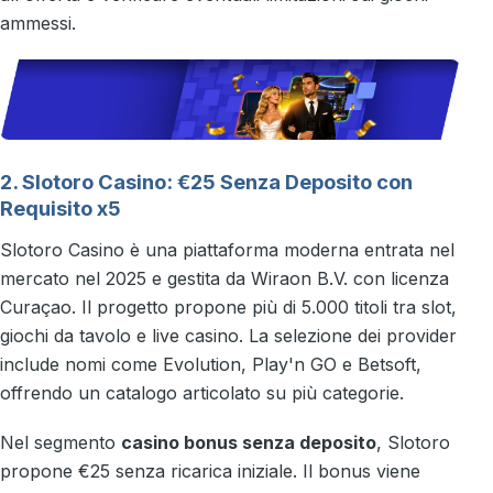
ammessi.
2. Slotoro Casino: €25 Senza Deposito con
Requisito x5
Slotoro Casino è una piattaforma moderna entrata nel
mercato nel 2025 e gestita da Wiraon B.V. con licenza
Curaçao. Il progetto propone più di 5.000 titoli tra slot,
giochi da tavolo e live casino. La selezione dei provider
include nomi come Evolution, Play'n GO e Betsoft,
offrendo un catalogo articolato su più categorie.
Nel segmento
casino bonus senza deposito
, Slotoro
propone €25 senza ricarica iniziale. Il bonus viene