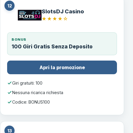
12
SlotsDJ Casino
★★★★☆
BONUS
100 Giri Gratis Senza Deposito
Apri la promozione
Giri gratuiti: 100
Nessuna ricarica richiesta
Codice: BONUS100
13