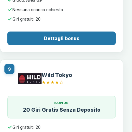
Gioco: Area 69
Nessuna ricarica richiesta
Giri gratuiti: 20
Dettagli bonus
9
Wild Tokyo
★★★★☆
BONUS
20 Giri Gratis Senza Deposito
Giri gratuiti: 20