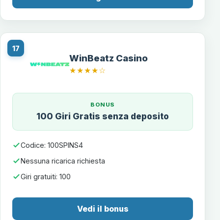
17
WinBeatz Casino
★★★★☆
BONUS
100 Giri Gratis senza deposito
Codice: 100SPINS4
Nessuna ricarica richiesta
Giri gratuiti: 100
Vedi il bonus