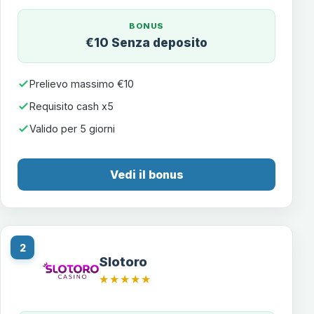
BONUS
€10 Senza deposito
Prelievo massimo €10
Requisito cash x5
Valido per 5 giorni
Vedi il bonus
2
Slotoro
★★★★★