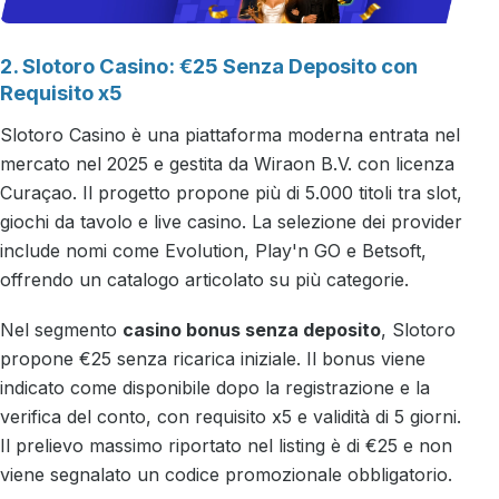
2. Slotoro Casino: €25 Senza Deposito con
Requisito x5
Slotoro Casino è una piattaforma moderna entrata nel
mercato nel 2025 e gestita da Wiraon B.V. con licenza
Curaçao. Il progetto propone più di 5.000 titoli tra slot,
giochi da tavolo e live casino. La selezione dei provider
include nomi come Evolution, Play'n GO e Betsoft,
offrendo un catalogo articolato su più categorie.
Nel segmento
casino bonus senza deposito
, Slotoro
propone €25 senza ricarica iniziale. Il bonus viene
indicato come disponibile dopo la registrazione e la
verifica del conto, con requisito x5 e validità di 5 giorni.
Il prelievo massimo riportato nel listing è di €25 e non
viene segnalato un codice promozionale obbligatorio.