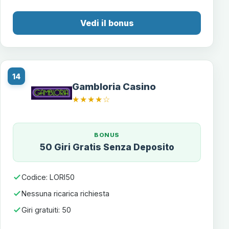
Vedi il bonus
14
Gambloria Casino
★★★★☆
BONUS
50 Giri Gratis Senza Deposito
Codice: LORI50
Nessuna ricarica richiesta
Giri gratuiti: 50