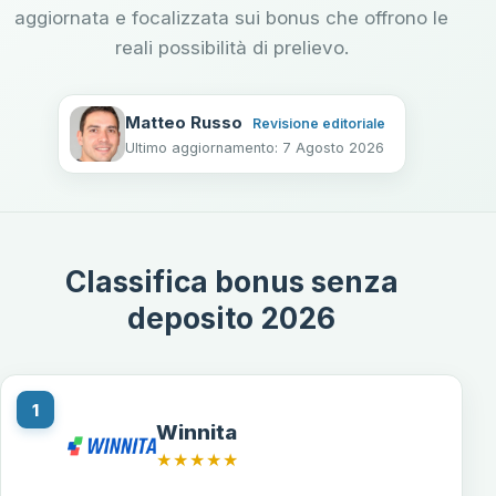
aggiornata e focalizzata sui bonus che offrono le
reali possibilità di prelievo.
Matteo Russo
Revisione editoriale
Ultimo aggiornamento: 7 Agosto 2026
Classifica bonus senza
deposito 2026
1
Winnita
★★★★★