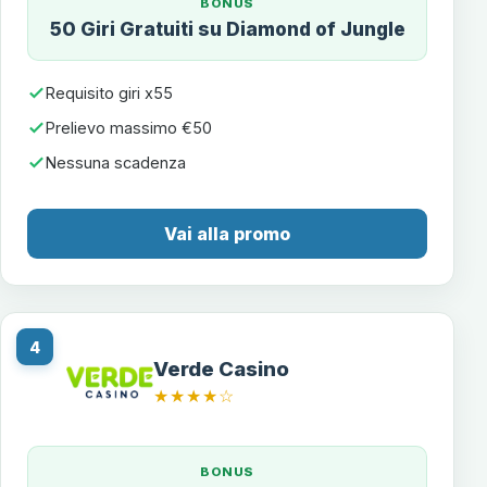
BONUS
50 Giri Gratuiti su Diamond of Jungle
Requisito giri x55
Prelievo massimo €50
Nessuna scadenza
Vai alla promo
4
Verde Casino
★★★★☆
BONUS