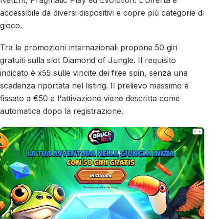
accessibile da diversi dispositivi e copre più categorie di
gioco.
Tra le promozioni internazionali propone 50 giri
gratuiti sulla slot Diamond of Jungle. Il requisito
indicato è x55 sulle vincite dei free spin, senza una
scadenza riportata nel listing. Il prelievo massimo è
fissato a €50 e l'attivazione viene descritta come
automatica dopo la registrazione.