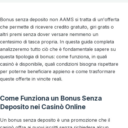
Bonus senza deposito non AAMS si tratta di un'offerta
che permette di ricevere credito gratuito, giri gratis o
altri premi senza dover versare nemmeno un
centesimo di tasca propria. In questa guida completa
analizzeremo tutto ciò che è fondamentale sapere su
questa tipologia di bonus: come funziona, in quali
casinò è disponibile, quali condizioni bisogna rispettare
per poterne beneficiare appieno e come trasformare
queste offerte in vincite reali.
Come Funziona un Bonus Senza
Deposito nei Casinò Online
Un bonus senza deposito è una promozione che il
casinò offre ai nuovi iscritti senza richiedere alcun