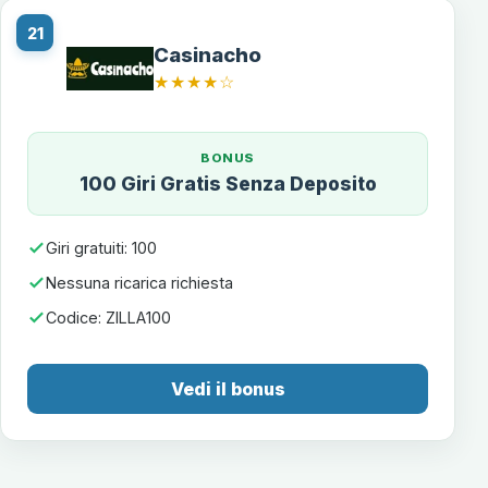
21
Casinacho
★★★★☆
BONUS
100 Giri Gratis Senza Deposito
Giri gratuiti: 100
Nessuna ricarica richiesta
Codice: ZILLA100
Vedi il bonus