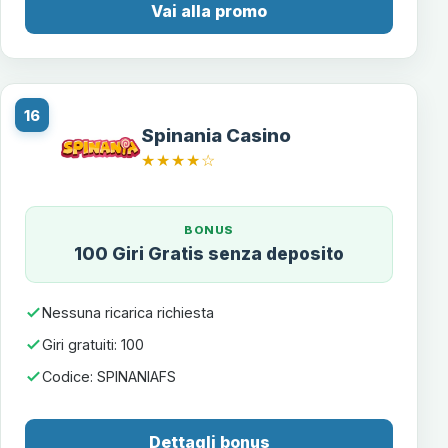
Vai alla promo
16
Spinania Casino
★★★★☆
BONUS
100 Giri Gratis senza deposito
Nessuna ricarica richiesta
Giri gratuiti: 100
Codice: SPINANIAFS
Dettagli bonus