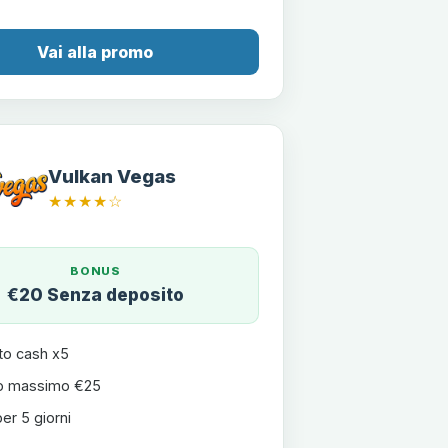
Vai alla promo
Vulkan Vegas
★★★★☆
BONUS
€20 Senza deposito
to cash x5
vo massimo €25
per 5 giorni