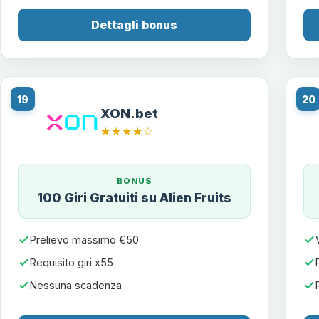
Dettagli bonus
19
20
XON.bet
★★★★☆
BONUS
100 Giri Gratuiti su Alien Fruits
Prelievo massimo €50
Requisito giri x55
Nessuna scadenza