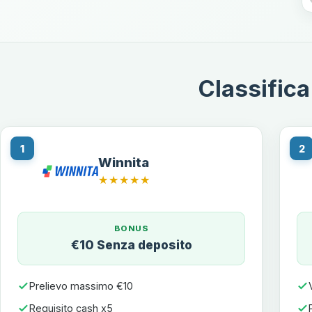
Classific
1
2
Winnita
★★★★★
BONUS
€10 Senza deposito
Prelievo massimo €10
Requisito cash x5