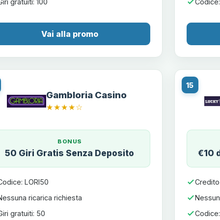
Giri gratuiti: 100
Codice
Vai alla promo
15
Gambloria Casino
★★★★☆
BONUS
50 Giri Gratis Senza Deposito
€10 d
Codice: LORI50
Credito
Nessuna ricarica richiesta
Nessuna
Giri gratuiti: 50
Codice