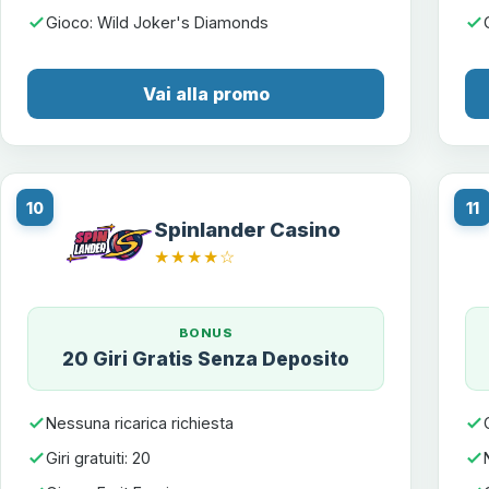
Gioco: Wild Joker's Diamonds
Vai alla promo
10
11
Spinlander Casino
★★★★☆
BONUS
20 Giri Gratis Senza Deposito
Nessuna ricarica richiesta
Giri gratuiti: 20