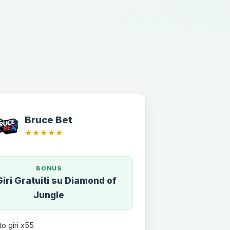
Bruce Bet
★★★★★
BONUS
iri Gratuiti su Diamond of
Jungle
to giri x55