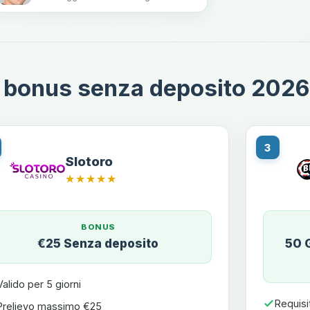
a bonus senza deposito 2026
3
Slotoro
★★★★★
BONUS
€25 Senza deposito
50 G
Valido per 5 giorni
Requisi
Prelievo massimo €25