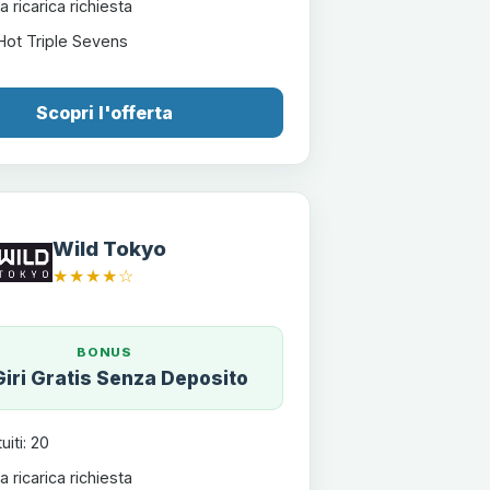
 ricarica richiesta
Hot Triple Sevens
Scopri l'offerta
Wild Tokyo
★★★★☆
BONUS
Giri Gratis Senza Deposito
uiti: 20
 ricarica richiesta