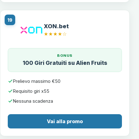
19
XON.bet
★★★★☆
BONUS
100 Giri Gratuiti su Alien Fruits
Prelievo massimo €50
Requisito giri x55
Nessuna scadenza
Vai alla promo