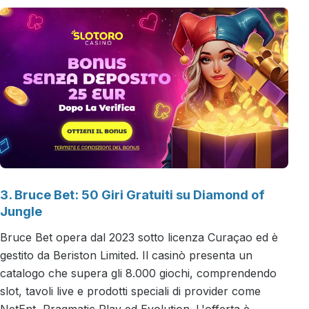
3. Bruce Bet: 50 Giri Gratuiti su Diamond of
Jungle
Bruce Bet opera dal 2023 sotto licenza Curaçao ed è
gestito da Beriston Limited. Il casinò presenta un
catalogo che supera gli 8.000 giochi, comprendendo
slot, tavoli live e prodotti speciali di provider come
NetEnt, Pragmatic Play ed Evolution. L'offerta è