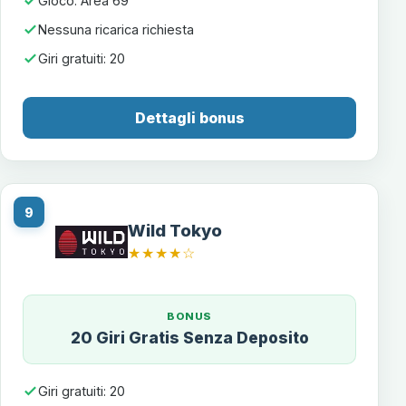
Gioco: Area 69
Nessuna ricarica richiesta
Giri gratuiti: 20
Dettagli bonus
9
Wild Tokyo
★★★★☆
BONUS
20 Giri Gratis Senza Deposito
Giri gratuiti: 20