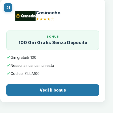
21
Casinacho
★★★★☆
BONUS
100 Giri Gratis Senza Deposito
Giri gratuiti: 100
Nessuna ricarica richiesta
Codice: ZILLA100
Vedi il bonus