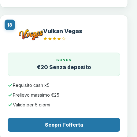
18
Vulkan Vegas
★★★★☆
BONUS
€20 Senza deposito
Requisito cash x5
Prelievo massimo €25
Valido per 5 giorni
Scopri l'offerta