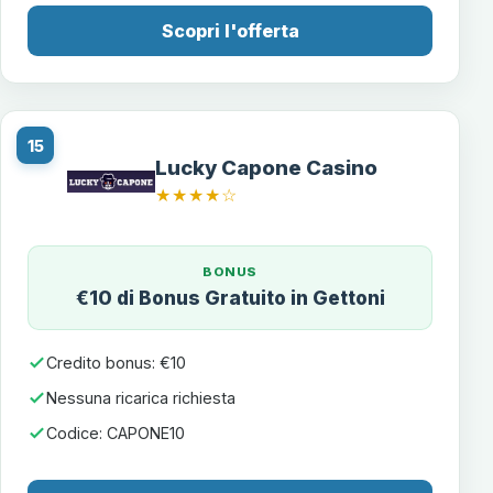
Scopri l'offerta
15
Lucky Capone Casino
★★★★☆
BONUS
€10 di Bonus Gratuito in Gettoni
Credito bonus: €10
Nessuna ricarica richiesta
Codice: CAPONE10