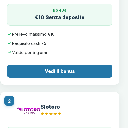
BONUS
€10 Senza deposito
Prelievo massimo €10
Requisito cash x5
Valido per 5 giorni
Vedi il bonus
2
Slotoro
★★★★★