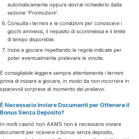
automaticamente oppure dovrai richiederlo dalla
sezione 'Promozioni'.
Consulta i termini e le condizioni per conoscere i
giochi ammessi, il requisito di scommessa e il limite
di tempo disponibile.
Inizia a giocare rispettando le regole indicate per
poter eventualmente prelevare le vincite.
È consigliabile leggere sempre attentamente i termini
prima di iniziare a giocare, in modo da non incorrere in
spiacevoli sorprese al momento del prelievo.
È Necessario Inviare Documenti per Ottenere il
Bonus Senza Deposito?
In molti casinò non AAMS non è necessario inviare
documenti per ricevere il bonus senza deposito,