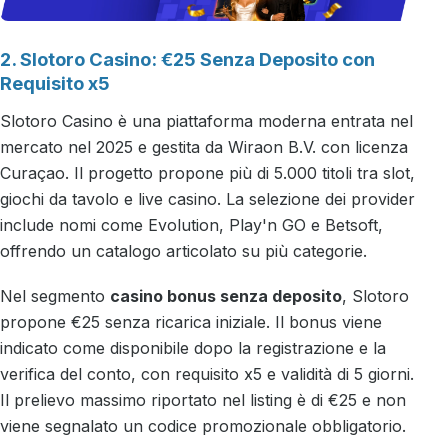
2. Slotoro Casino: €25 Senza Deposito con
Requisito x5
Slotoro Casino è una piattaforma moderna entrata nel
mercato nel 2025 e gestita da Wiraon B.V. con licenza
Curaçao. Il progetto propone più di 5.000 titoli tra slot,
giochi da tavolo e live casino. La selezione dei provider
include nomi come Evolution, Play'n GO e Betsoft,
offrendo un catalogo articolato su più categorie.
Nel segmento
casino bonus senza deposito
, Slotoro
propone €25 senza ricarica iniziale. Il bonus viene
indicato come disponibile dopo la registrazione e la
verifica del conto, con requisito x5 e validità di 5 giorni.
Il prelievo massimo riportato nel listing è di €25 e non
viene segnalato un codice promozionale obbligatorio.