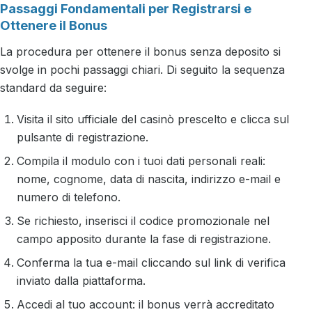
Passaggi Fondamentali per Registrarsi e
Ottenere il Bonus
La procedura per ottenere il bonus senza deposito si
svolge in pochi passaggi chiari. Di seguito la sequenza
standard da seguire:
Visita il sito ufficiale del casinò prescelto e clicca sul
pulsante di registrazione.
Compila il modulo con i tuoi dati personali reali:
nome, cognome, data di nascita, indirizzo e-mail e
numero di telefono.
Se richiesto, inserisci il codice promozionale nel
campo apposito durante la fase di registrazione.
Conferma la tua e-mail cliccando sul link di verifica
inviato dalla piattaforma.
Accedi al tuo account: il bonus verrà accreditato