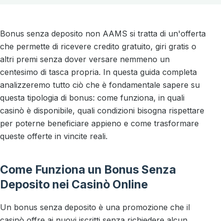
Bonus senza deposito non AAMS si tratta di un'offerta
che permette di ricevere credito gratuito, giri gratis o
altri premi senza dover versare nemmeno un
centesimo di tasca propria. In questa guida completa
analizzeremo tutto ciò che è fondamentale sapere su
questa tipologia di bonus: come funziona, in quali
casinò è disponibile, quali condizioni bisogna rispettare
per poterne beneficiare appieno e come trasformare
queste offerte in vincite reali.
Come Funziona un Bonus Senza
Deposito nei Casinò Online
Un bonus senza deposito è una promozione che il
casinò offre ai nuovi iscritti senza richiedere alcun