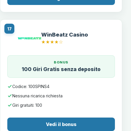
17
WinBeatz Casino
★★★★☆
BONUS
100 Giri Gratis senza deposito
Codice: 100SPINS4
Nessuna ricarica richiesta
Giri gratuiti: 100
Vedi il bonus