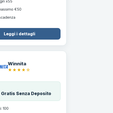
giri x55
 massimo €50
scadenza
Leggi i dettagli
Winnita
★★★★☆
i Gratis Senza Deposito
i: 100