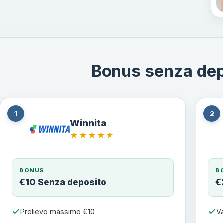
Bonus senza dep
1
2
Winnita
★★★★★
BONUS
B
€10 Senza deposito
€
Prelievo massimo €10
Va