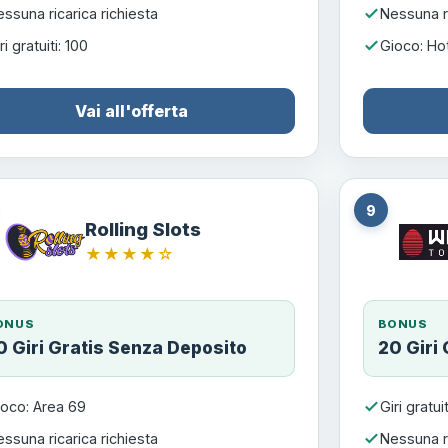
ssuna ricarica richiesta
Nessuna ri
ri gratuiti: 100
Gioco: Ho
Vai all'offerta
9
Rolling Slots
★★★★☆
ONUS
BONUS
0 Giri Gratis Senza Deposito
20 Giri
ioco: Area 69
Giri gratuit
ssuna ricarica richiesta
Nessuna ri