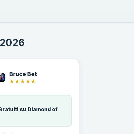
 2026
Bruce Bet
★★★★★
Gratuiti su Diamond of