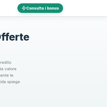
Consulta i bonus
fferte
redito
ta valore
mente le
uida spiega