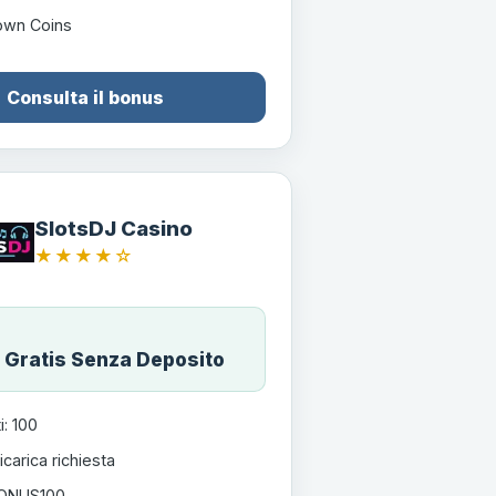
own Coins
Consulta il bonus
SlotsDJ Casino
★★★★☆
i Gratis Senza Deposito
i: 100
carica richiesta
BONUS100