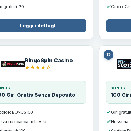
ri gratuiti: 20
Gioco: Cr
Leggi i dettagli
12
RingoSpin Casino
★★★★☆
ONUS
BONUS
00 Giri Gratis Senza Deposito
100 Gir
odice: BONUS100
Giri gratuit
ssuna ricarica richiesta
Nessuna ri
ri gratuiti: 100
Codice: 