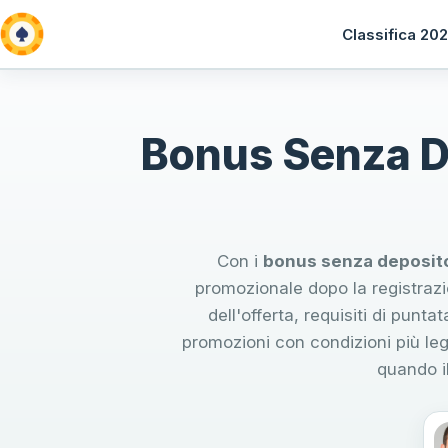
Classifica 20
Bonus Senza D
Con i
bonus senza deposit
promozionale dopo la registrazi
dell'offerta, requisiti di punt
promozioni con condizioni più leg
quando i