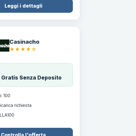
Leggi i dettagli
Casinacho
★★★★☆
i Gratis Senza Deposito
i: 100
carica richiesta
ILLA100
Controlla l'offerta