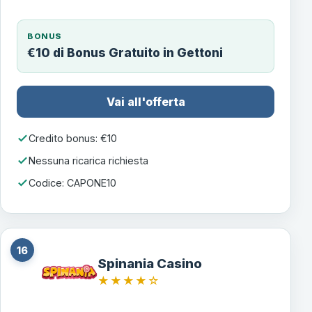
BONUS
€10 di Bonus Gratuito in Gettoni
Vai all'offerta
Credito bonus: €10
Nessuna ricarica richiesta
Codice: CAPONE10
16
Spinania Casino
★★★★☆