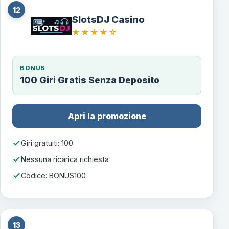
12
SlotsDJ Casino
★★★★☆
BONUS
100 Giri Gratis Senza Deposito
Apri la promozione
Giri gratuiti: 100
Nessuna ricarica richiesta
Codice: BONUS100
13