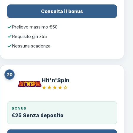
Consulta il bonus
Prelievo massimo €50
Requisito giri x55
Nessuna scadenza
20
Hit'n'Spin
★★★★☆
BONUS
€25 Senza deposito