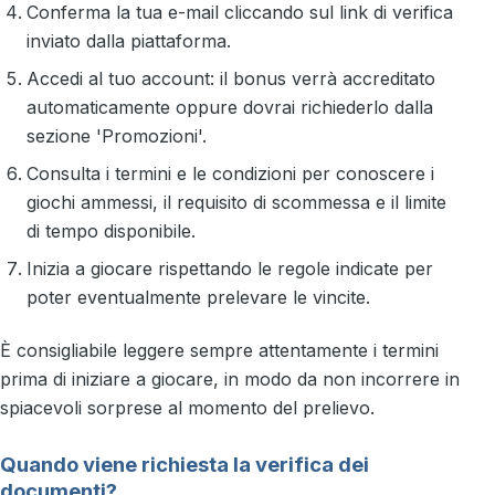
Conferma la tua e-mail cliccando sul link di verifica
inviato dalla piattaforma.
Accedi al tuo account: il bonus verrà accreditato
automaticamente oppure dovrai richiederlo dalla
sezione 'Promozioni'.
Consulta i termini e le condizioni per conoscere i
giochi ammessi, il requisito di scommessa e il limite
di tempo disponibile.
Inizia a giocare rispettando le regole indicate per
poter eventualmente prelevare le vincite.
È consigliabile leggere sempre attentamente i termini
prima di iniziare a giocare, in modo da non incorrere in
spiacevoli sorprese al momento del prelievo.
Quando viene richiesta la verifica dei
documenti?