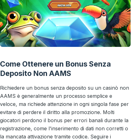
Come Ottenere un Bonus Senza
Deposito Non AAMS
Richiedere un bonus senza deposito su un casinò non
AAMS è generalmente un processo semplice e
veloce, ma richiede attenzione in ogni singola fase per
evitare di perdere il diritto alla promozione. Molti
giocatori perdono il bonus per errori banali durante la
registrazione, come l'inserimento di dati non corretti o
la mancata attivazione tramite codice. Seguire i