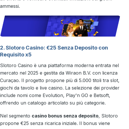
ammessi.
2. Slotoro Casino: €25 Senza Deposito con
Requisito x5
Slotoro Casino è una piattaforma moderna entrata nel
mercato nel 2025 e gestita da Wiraon B.V. con licenza
Curaçao. Il progetto propone più di 5.000 titoli tra slot,
giochi da tavolo e live casino. La selezione dei provider
include nomi come Evolution, Play'n GO e Betsoft,
offrendo un catalogo articolato su più categorie.
Nel segmento
casino bonus senza deposito
, Slotoro
propone €25 senza ricarica iniziale. Il bonus viene