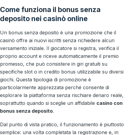
Come funziona il bonus senza
deposito nei casinò online
Un bonus senza deposito è una promozione che il
casinò offre ai nuovi iscritti senza richiedere alcun
versamento iniziale. Il giocatore si registra, verifica il
proprio account e riceve automaticamente il premio
promesso, che può consistere in giri gratuiti su
specifiche slot o in credito bonus utilizzabile su diversi
giochi. Questa tipologia di promozione è
particolarmente apprezzata perché consente di
esplorare la piattaforma senza rischiare denaro reale,
soprattutto quando si sceglie un affidabile
casino con
bonus senza deposito
.
Dal punto di vista pratico, il funzionamento è piuttosto
semplice: una volta completata la registrazione e, in