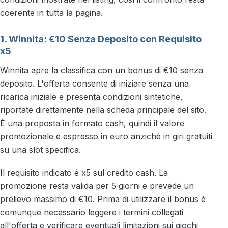
coerente in tutta la pagina.
1. Winnita: €10 Senza Deposito con Requisito
x5
Winnita apre la classifica con un bonus di €10 senza
deposito. L'offerta consente di iniziare senza una
ricarica iniziale e presenta condizioni sintetiche,
riportate direttamente nella scheda principale del sito.
È una proposta in formato cash, quindi il valore
promozionale è espresso in euro anziché in giri gratuiti
su una slot specifica.
Il requisito indicato è x5 sul credito cash. La
promozione resta valida per 5 giorni e prevede un
prelievo massimo di €10. Prima di utilizzare il bonus è
comunque necessario leggere i termini collegati
all'offerta e verificare eventuali limitazioni sui giochi