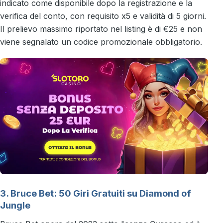
indicato come disponibile dopo la registrazione e la
verifica del conto, con requisito x5 e validità di 5 giorni.
Il prelievo massimo riportato nel listing è di €25 e non
viene segnalato un codice promozionale obbligatorio.
3. Bruce Bet: 50 Giri Gratuiti su Diamond of
Jungle