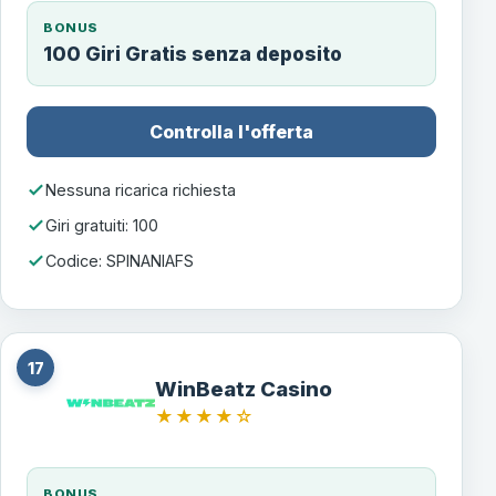
BONUS
100 Giri Gratis senza deposito
Controlla l'offerta
Nessuna ricarica richiesta
Giri gratuiti: 100
Codice: SPINANIAFS
17
WinBeatz Casino
★★★★☆
BONUS