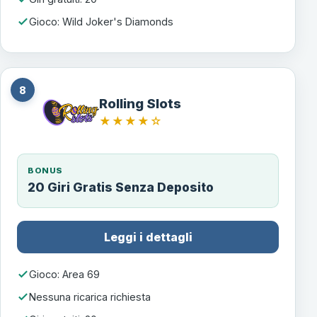
Gioco: Wild Joker's Diamonds
8
Rolling Slots
★★★★☆
BONUS
20 Giri Gratis Senza Deposito
Leggi i dettagli
Gioco: Area 69
Nessuna ricarica richiesta