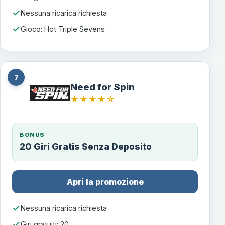
Nessuna ricarica richiesta
Gioco: Hot Triple Sevens
7
Need for Spin
★★★★☆
BONUS
20 Giri Gratis Senza Deposito
Apri la promozione
Nessuna ricarica richiesta
Giri gratuiti: 20