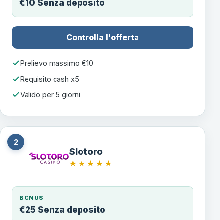
€10 Senza deposito
Controlla l'offerta
Prelievo massimo €10
Requisito cash x5
Valido per 5 giorni
2
Slotoro
★★★★★
BONUS
€25 Senza deposito