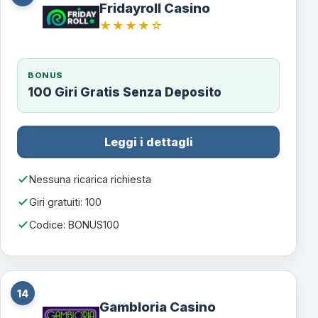
Fridayroll Casino
★★★★☆
BONUS
100 Giri Gratis Senza Deposito
Leggi i dettagli
Nessuna ricarica richiesta
Giri gratuiti: 100
Codice: BONUS100
14
Gambloria Casino