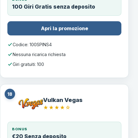
100 Giri Gratis senza deposito
Apri la promozione
Codice: 100SPINS4
Nessuna ricarica richiesta
Giri gratuiti: 100
18
Vulkan Vegas
★★★★☆
BONUS
€20 Senza deposito