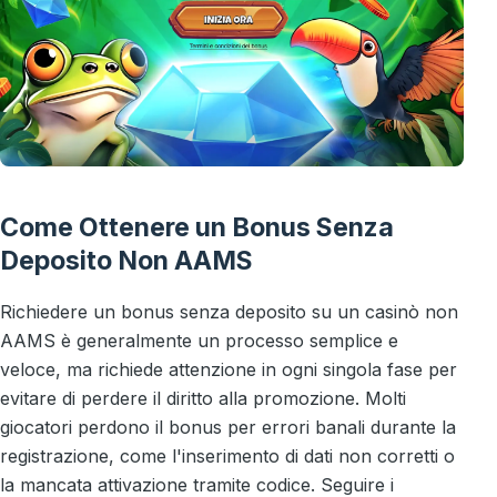
Come Ottenere un Bonus Senza
Deposito Non AAMS
Richiedere un bonus senza deposito su un casinò non
AAMS è generalmente un processo semplice e
veloce, ma richiede attenzione in ogni singola fase per
evitare di perdere il diritto alla promozione. Molti
giocatori perdono il bonus per errori banali durante la
registrazione, come l'inserimento di dati non corretti o
la mancata attivazione tramite codice. Seguire i