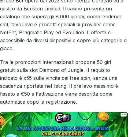
Bruce Bet opera dal 2023 sotto licenza Curaçao ed è
gestito da Beriston Limited. Il casinò presenta un
catalogo che supera gli 8.000 giochi, comprendendo
slot, tavoli live e prodotti speciali di provider come
NetEnt, Pragmatic Play ed Evolution. L'offerta è
accessibile da diversi dispositivi e copre più categorie di
gioco.
Tra le promozioni internazionali propone 50 giri
gratuiti sulla slot Diamond of Jungle. Il requisito
indicato è x55 sulle vincite dei free spin, senza una
scadenza riportata nel listing. Il prelievo massimo è
fissato a €50 e l'attivazione viene descritta come
automatica dopo la registrazione.