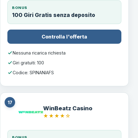
BONUS
100 Giri Gratis senza deposito
Controlla l'offerta
Nessuna ricarica richiesta
Giri gratuiti: 100
Codice: SPINANIAFS
17
WinBeatz Casino
★★★★☆
BONUS