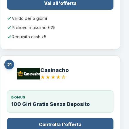
Vai all'offerta
Valido per 5 giorni
Prelievo massimo €25
Requisito cash x5
21
Casinacho
★★★★☆
BONUS
100 Giri Gratis Senza Deposito
Controlla l'offerta