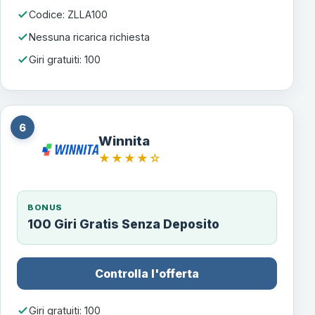
Codice: ZLLA100
Nessuna ricarica richiesta
Giri gratuiti: 100
6
Winnita
★★★★☆
BONUS
100 Giri Gratis Senza Deposito
Controlla l'offerta
Giri gratuiti: 100