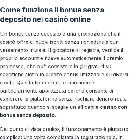
Come funziona il bonus senza
deposito nei casinò online
Un bonus senza deposito è una promozione che il
casinò offre ai nuovi iscritti senza richiedere alcun
versamento iniziale. Il giocatore si registra, verifica il
proprio account e riceve automaticamente il premio
promesso, che può consistere in giri gratuiti su
specifiche slot o in credito bonus utilizzabile su diversi
giochi. Questa tipologia di promozione è
particolarmente apprezzata perché consente di
esplorare la piattaforma senza rischiare denaro reale,
soprattutto quando si sceglie un affidabile
casino con
bonus senza deposito
.
Dal punto di vista pratico, il funzionamento è piuttosto
semplice: una volta completata la registrazione e, in