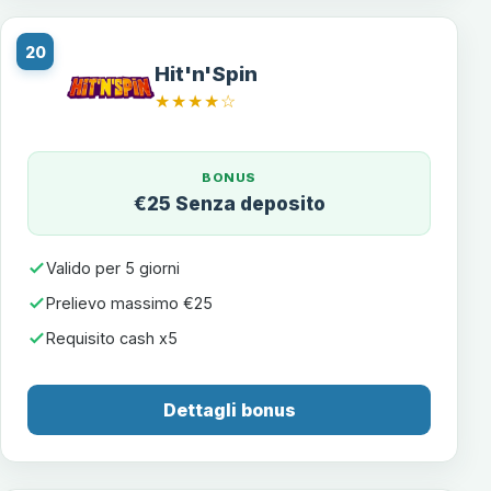
20
Hit'n'Spin
★★★★☆
BONUS
€25 Senza deposito
Valido per 5 giorni
Prelievo massimo €25
Requisito cash x5
Dettagli bonus