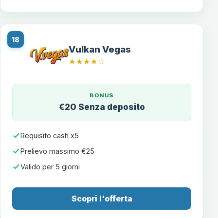
18
Vulkan Vegas
★★★★☆
BONUS
€20 Senza deposito
Requisito cash x5
Prelievo massimo €25
Valido per 5 giorni
Scopri l'offerta