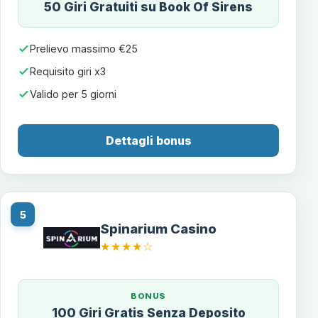
50 Giri Gratuiti su Book Of Sirens
Prelievo massimo €25
Requisito giri x3
Valido per 5 giorni
Dettagli bonus
5
Spinarium Casino
★★★★☆
BONUS
100 Giri Gratis Senza Deposito