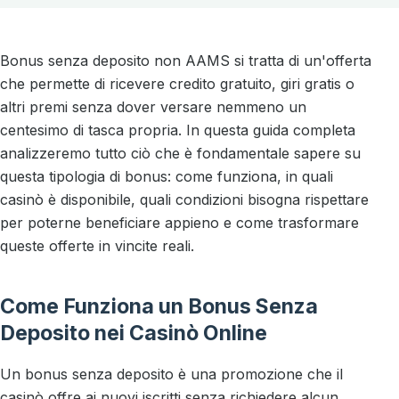
Bonus senza deposito non AAMS si tratta di un'offerta
che permette di ricevere credito gratuito, giri gratis o
altri premi senza dover versare nemmeno un
centesimo di tasca propria. In questa guida completa
analizzeremo tutto ciò che è fondamentale sapere su
questa tipologia di bonus: come funziona, in quali
casinò è disponibile, quali condizioni bisogna rispettare
per poterne beneficiare appieno e come trasformare
queste offerte in vincite reali.
Come Funziona un Bonus Senza
Deposito nei Casinò Online
Un bonus senza deposito è una promozione che il
casinò offre ai nuovi iscritti senza richiedere alcun