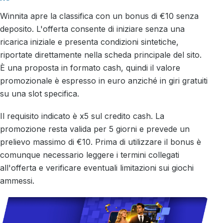
Winnita apre la classifica con un bonus di €10 senza
deposito. L'offerta consente di iniziare senza una
ricarica iniziale e presenta condizioni sintetiche,
riportate direttamente nella scheda principale del sito.
È una proposta in formato cash, quindi il valore
promozionale è espresso in euro anziché in giri gratuiti
su una slot specifica.
Il requisito indicato è x5 sul credito cash. La
promozione resta valida per 5 giorni e prevede un
prelievo massimo di €10. Prima di utilizzare il bonus è
comunque necessario leggere i termini collegati
all'offerta e verificare eventuali limitazioni sui giochi
ammessi.