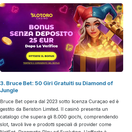
3. Bruce Bet: 50 Giri Gratuiti su Diamond of
Jungle
Bruce Bet opera dal 2023 sotto licenza Curaçao ed è
gestito da Beriston Limited. Il casinò presenta un
catalogo che supera gli 8.000 giochi, comprendendo
slot, tavoli live e prodotti speciali di provider come
NetEnt, Pragmatic Play ed Evolution. L'offerta è