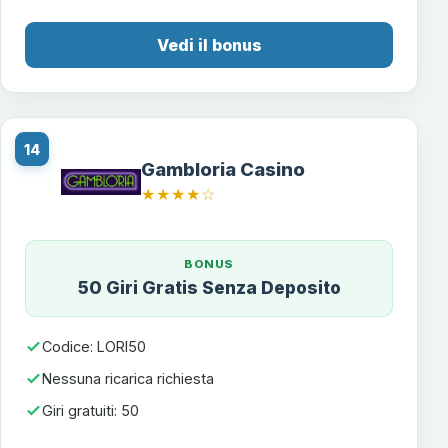
Vedi il bonus
14
Gambloria Casino
★★★★☆
BONUS
50 Giri Gratis Senza Deposito
Codice: LORI50
Nessuna ricarica richiesta
Giri gratuiti: 50