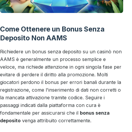
Come Ottenere un Bonus Senza
Deposito Non AAMS
Richiedere un bonus senza deposito su un casinò non
AAMS è generalmente un processo semplice e
veloce, ma richiede attenzione in ogni singola fase per
evitare di perdere il diritto alla promozione. Molti
giocatori perdono il bonus per errori banali durante la
registrazione, come l'inserimento di dati non corretti o
la mancata attivazione tramite codice. Seguire i
passaggi indicati dalla piattaforma con cura è
fondamentale per assicurarsi che il
bonus senza
deposito
venga attribuito correttamente.