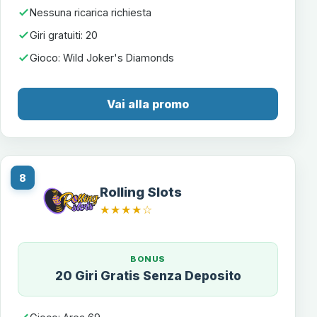
Nessuna ricarica richiesta
Giri gratuiti: 20
Gioco: Wild Joker's Diamonds
Vai alla promo
8
Rolling Slots
★★★★☆
BONUS
20 Giri Gratis Senza Deposito