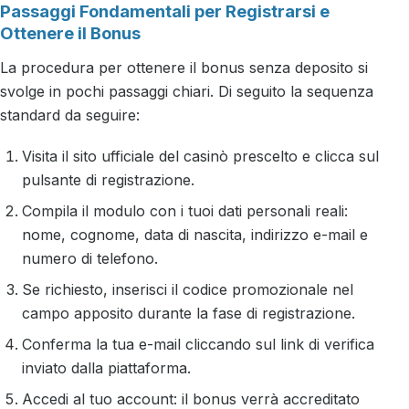
Passaggi Fondamentali per Registrarsi e
Ottenere il Bonus
La procedura per ottenere il bonus senza deposito si
svolge in pochi passaggi chiari. Di seguito la sequenza
standard da seguire:
Visita il sito ufficiale del casinò prescelto e clicca sul
pulsante di registrazione.
Compila il modulo con i tuoi dati personali reali:
nome, cognome, data di nascita, indirizzo e-mail e
numero di telefono.
Se richiesto, inserisci il codice promozionale nel
campo apposito durante la fase di registrazione.
Conferma la tua e-mail cliccando sul link di verifica
inviato dalla piattaforma.
Accedi al tuo account: il bonus verrà accreditato