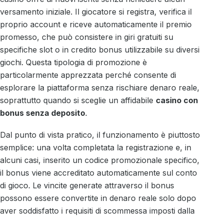
versamento iniziale. Il giocatore si registra, verifica il
proprio account e riceve automaticamente il premio
promesso, che può consistere in giri gratuiti su
specifiche slot o in credito bonus utilizzabile su diversi
giochi. Questa tipologia di promozione è
particolarmente apprezzata perché consente di
esplorare la piattaforma senza rischiare denaro reale,
soprattutto quando si sceglie un affidabile
casino con
bonus senza deposito
.
Dal punto di vista pratico, il funzionamento è piuttosto
semplice: una volta completata la registrazione e, in
alcuni casi, inserito un codice promozionale specifico,
il bonus viene accreditato automaticamente sul conto
di gioco. Le vincite generate attraverso il bonus
possono essere convertite in denaro reale solo dopo
aver soddisfatto i requisiti di scommessa imposti dalla