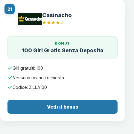
21
Casinacho
★★★★☆
BONUS
100 Giri Gratis Senza Deposito
Giri gratuiti: 100
Nessuna ricarica richiesta
Codice: ZILLA100
Vedi il bonus