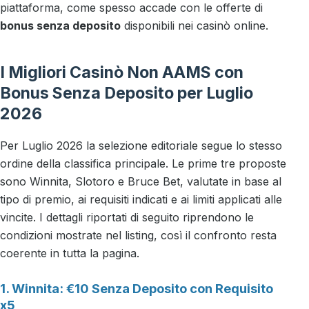
piattaforma, come spesso accade con le offerte di
bonus senza deposito
disponibili nei casinò online.
I Migliori Casinò Non AAMS con
Bonus Senza Deposito per Luglio
2026
Per Luglio 2026 la selezione editoriale segue lo stesso
ordine della classifica principale. Le prime tre proposte
sono Winnita, Slotoro e Bruce Bet, valutate in base al
tipo di premio, ai requisiti indicati e ai limiti applicati alle
vincite. I dettagli riportati di seguito riprendono le
condizioni mostrate nel listing, così il confronto resta
coerente in tutta la pagina.
1. Winnita: €10 Senza Deposito con Requisito
x5