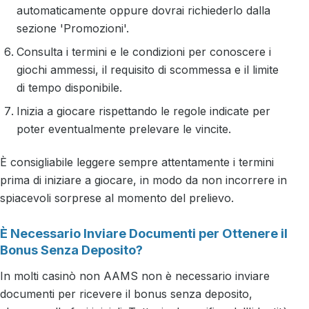
automaticamente oppure dovrai richiederlo dalla
sezione 'Promozioni'.
Consulta i termini e le condizioni per conoscere i
giochi ammessi, il requisito di scommessa e il limite
di tempo disponibile.
Inizia a giocare rispettando le regole indicate per
poter eventualmente prelevare le vincite.
È consigliabile leggere sempre attentamente i termini
prima di iniziare a giocare, in modo da non incorrere in
spiacevoli sorprese al momento del prelievo.
È Necessario Inviare Documenti per Ottenere il
Bonus Senza Deposito?
In molti casinò non AAMS non è necessario inviare
documenti per ricevere il bonus senza deposito,