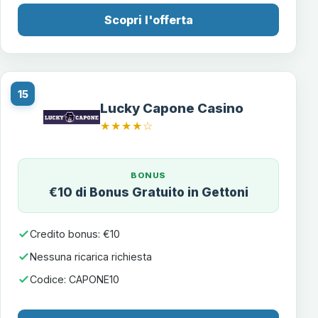
Scopri l'offerta
15
Lucky Capone Casino
★★★★☆
BONUS
€10 di Bonus Gratuito in Gettoni
Credito bonus: €10
Nessuna ricarica richiesta
Codice: CAPONE10