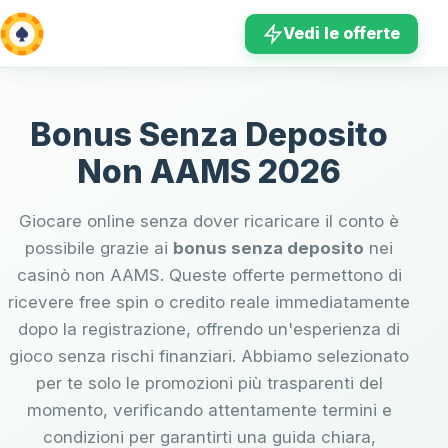
Vedi le offerte
Bonus Senza Deposito
Non AAMS 2026
Giocare online senza dover ricaricare il conto è
possibile grazie ai
bonus senza deposito
nei
casinò non AAMS. Queste offerte permettono di
ricevere free spin o credito reale immediatamente
dopo la registrazione, offrendo un'esperienza di
gioco senza rischi finanziari. Abbiamo selezionato
per te solo le promozioni più trasparenti del
momento, verificando attentamente termini e
condizioni per garantirti una guida chiara,