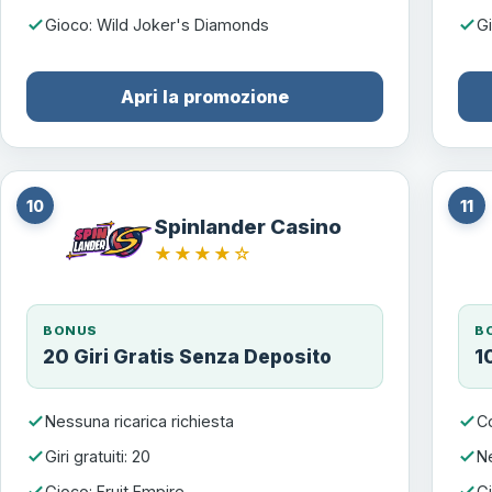
Gioco: Wild Joker's Diamonds
Gi
Apri la promozione
10
11
Spinlander Casino
★★★★☆
BONUS
B
20 Giri Gratis Senza Deposito
1
Nessuna ricarica richiesta
C
Giri gratuiti: 20
Ne
Gioco: Fruit Empire
Gi