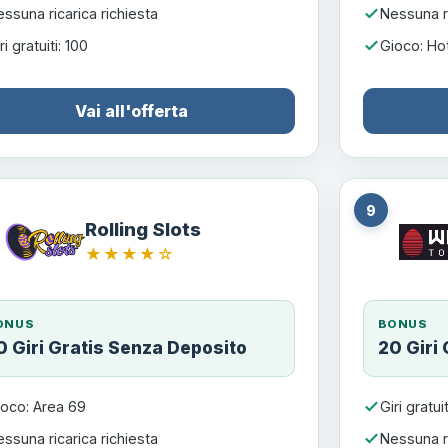
ssuna ricarica richiesta
Nessuna ri
ri gratuiti: 100
Gioco: Ho
Vai all'offerta
9
Rolling Slots
★★★★☆
ONUS
BONUS
0 Giri Gratis Senza Deposito
20 Giri
ioco: Area 69
Giri gratuit
ssuna ricarica richiesta
Nessuna ri