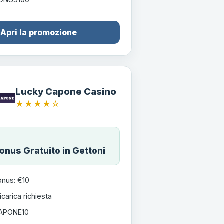
Apri la promozione
Lucky Capone Casino
★★★★☆
onus Gratuito in Gettoni
onus: €10
carica richiesta
CAPONE10