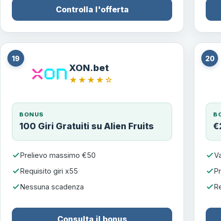
Controlla l'offerta
19
20
XON.bet
★★★★☆
BONUS
B
100 Giri Gratuiti su Alien Fruits
€
Prelievo massimo €50
Va
Requisito giri x55
P
Nessuna scadenza
R
Consulta il bonus