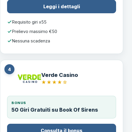
Leggi i dettagli
Requisito giri x55
Prelievo massimo €50
Nessuna scadenza
4
Verde Casino
★★★★☆
BONUS
50 Giri Gratuiti su Book Of Sirens
Consulta il bonus