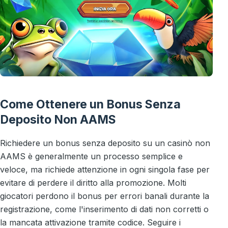
Come Ottenere un Bonus Senza
Deposito Non AAMS
Richiedere un bonus senza deposito su un casinò non
AAMS è generalmente un processo semplice e
veloce, ma richiede attenzione in ogni singola fase per
evitare di perdere il diritto alla promozione. Molti
giocatori perdono il bonus per errori banali durante la
registrazione, come l'inserimento di dati non corretti o
la mancata attivazione tramite codice. Seguire i