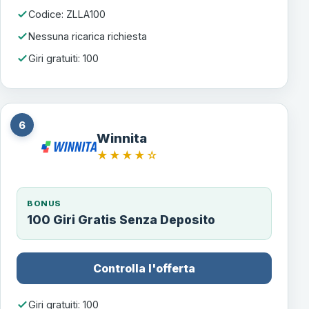
Codice: ZLLA100
Nessuna ricarica richiesta
Giri gratuiti: 100
6
Winnita
★★★★☆
BONUS
100 Giri Gratis Senza Deposito
Controlla l'offerta
Giri gratuiti: 100