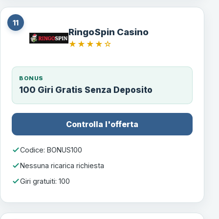
11
RingoSpin Casino
★★★★☆
BONUS
100 Giri Gratis Senza Deposito
Controlla l'offerta
Codice: BONUS100
Nessuna ricarica richiesta
Giri gratuiti: 100