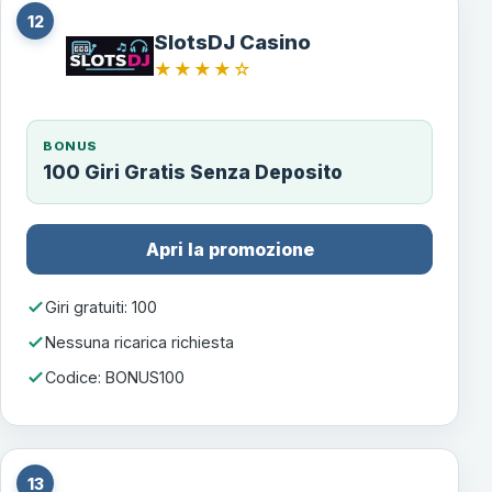
12
SlotsDJ Casino
★★★★☆
BONUS
100 Giri Gratis Senza Deposito
Apri la promozione
Giri gratuiti: 100
Nessuna ricarica richiesta
Codice: BONUS100
13