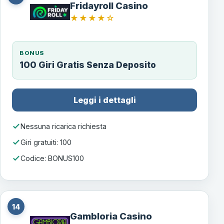
Fridayroll Casino
★★★★☆
BONUS
100 Giri Gratis Senza Deposito
Leggi i dettagli
Nessuna ricarica richiesta
Giri gratuiti: 100
Codice: BONUS100
14
Gambloria Casino