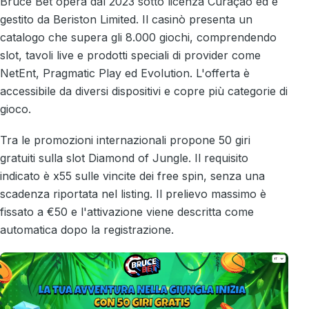
Bruce Bet opera dal 2023 sotto licenza Curaçao ed è
gestito da Beriston Limited. Il casinò presenta un
catalogo che supera gli 8.000 giochi, comprendendo
slot, tavoli live e prodotti speciali di provider come
NetEnt, Pragmatic Play ed Evolution. L'offerta è
accessibile da diversi dispositivi e copre più categorie di
gioco.
Tra le promozioni internazionali propone 50 giri
gratuiti sulla slot Diamond of Jungle. Il requisito
indicato è x55 sulle vincite dei free spin, senza una
scadenza riportata nel listing. Il prelievo massimo è
fissato a €50 e l'attivazione viene descritta come
automatica dopo la registrazione.