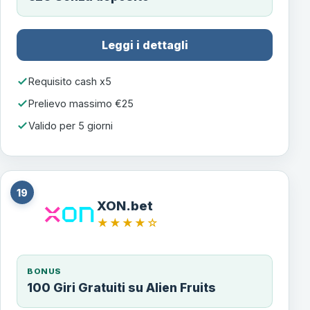
Leggi i dettagli
Requisito cash x5
Prelievo massimo €25
Valido per 5 giorni
19
XON.bet
★★★★☆
BONUS
100 Giri Gratuiti su Alien Fruits