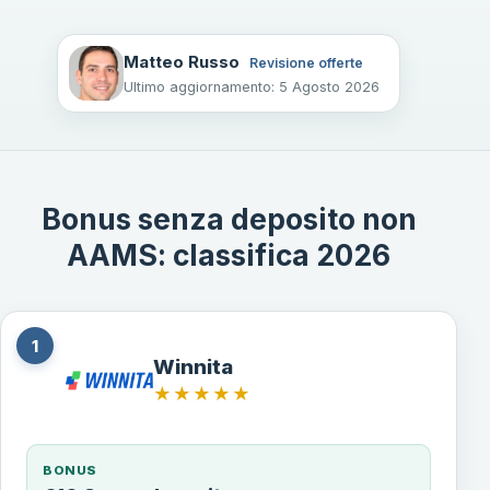
Matteo Russo
Revisione offerte
Ultimo aggiornamento: 5 Agosto 2026
Bonus senza deposito non
AAMS: classifica 2026
1
Winnita
★★★★★
BONUS