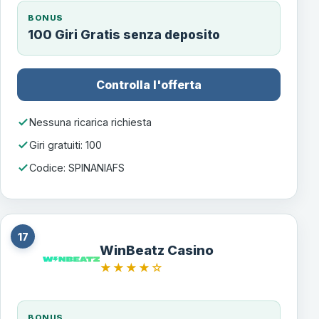
BONUS
100 Giri Gratis senza deposito
Controlla l'offerta
Nessuna ricarica richiesta
Giri gratuiti: 100
Codice: SPINANIAFS
17
WinBeatz Casino
★★★★☆
BONUS