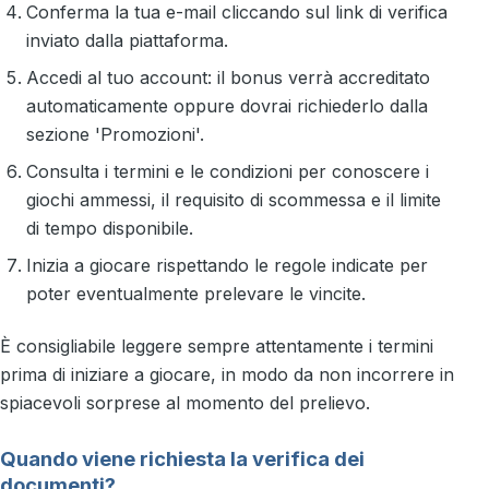
Conferma la tua e-mail cliccando sul link di verifica
inviato dalla piattaforma.
Accedi al tuo account: il bonus verrà accreditato
automaticamente oppure dovrai richiederlo dalla
sezione 'Promozioni'.
Consulta i termini e le condizioni per conoscere i
giochi ammessi, il requisito di scommessa e il limite
di tempo disponibile.
Inizia a giocare rispettando le regole indicate per
poter eventualmente prelevare le vincite.
È consigliabile leggere sempre attentamente i termini
prima di iniziare a giocare, in modo da non incorrere in
spiacevoli sorprese al momento del prelievo.
Quando viene richiesta la verifica dei
documenti?