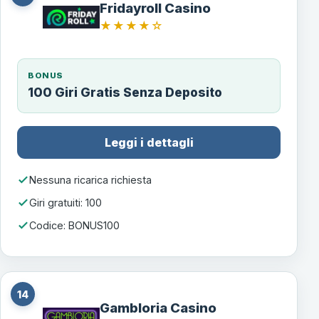
Fridayroll Casino
★★★★☆
BONUS
100 Giri Gratis Senza Deposito
Leggi i dettagli
Nessuna ricarica richiesta
Giri gratuiti: 100
Codice: BONUS100
14
Gambloria Casino