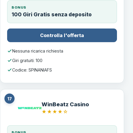
BONUS
100 Giri Gratis senza deposito
Controlla l'offerta
Nessuna ricarica richiesta
Giri gratuiti: 100
Codice: SPINANIAFS
17
WinBeatz Casino
★★★★☆
BONUS