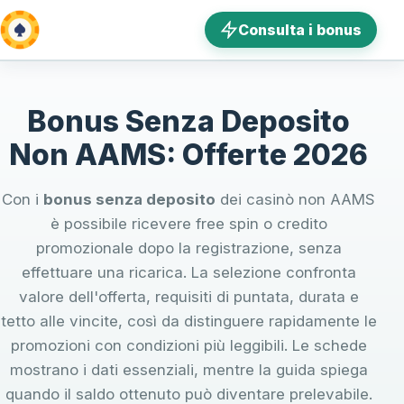
Consulta i bonus
Bonus Senza Deposito
Non AAMS: Offerte 2026
Con i
bonus senza deposito
dei casinò non AAMS
è possibile ricevere free spin o credito
promozionale dopo la registrazione, senza
effettuare una ricarica. La selezione confronta
valore dell'offerta, requisiti di puntata, durata e
tetto alle vincite, così da distinguere rapidamente le
promozioni con condizioni più leggibili. Le schede
mostrano i dati essenziali, mentre la guida spiega
quando il saldo ottenuto può diventare prelevabile.