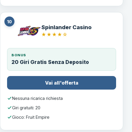
10
Spinlander Casino
★★★★☆
BONUS
20 Giri Gratis Senza Deposito
Vai all'offerta
Nessuna ricarica richiesta
Giri gratuiti: 20
Gioco: Fruit Empire