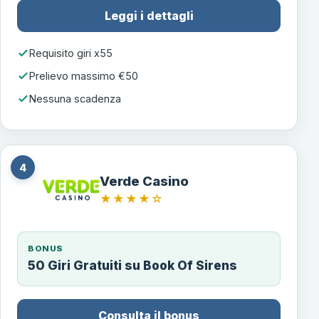
Leggi i dettagli
Requisito giri x55
Prelievo massimo €50
Nessuna scadenza
4
Verde Casino
★★★★☆
BONUS
50 Giri Gratuiti su Book Of Sirens
Consulta il bonus