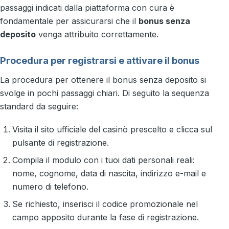
passaggi indicati dalla piattaforma con cura è
fondamentale per assicurarsi che il
bonus senza
deposito
venga attribuito correttamente.
Procedura per registrarsi e attivare il bonus
La procedura per ottenere il bonus senza deposito si
svolge in pochi passaggi chiari. Di seguito la sequenza
standard da seguire:
Visita il sito ufficiale del casinò prescelto e clicca sul
pulsante di registrazione.
Compila il modulo con i tuoi dati personali reali:
nome, cognome, data di nascita, indirizzo e-mail e
numero di telefono.
Se richiesto, inserisci il codice promozionale nel
campo apposito durante la fase di registrazione.