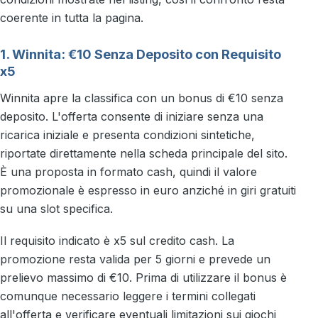
coerente in tutta la pagina.
1. Winnita: €10 Senza Deposito con Requisito
x5
Winnita apre la classifica con un bonus di €10 senza
deposito. L'offerta consente di iniziare senza una
ricarica iniziale e presenta condizioni sintetiche,
riportate direttamente nella scheda principale del sito.
È una proposta in formato cash, quindi il valore
promozionale è espresso in euro anziché in giri gratuiti
su una slot specifica.
Il requisito indicato è x5 sul credito cash. La
promozione resta valida per 5 giorni e prevede un
prelievo massimo di €10. Prima di utilizzare il bonus è
comunque necessario leggere i termini collegati
all'offerta e verificare eventuali limitazioni sui giochi