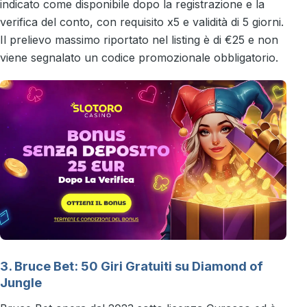
indicato come disponibile dopo la registrazione e la
verifica del conto, con requisito x5 e validità di 5 giorni.
Il prelievo massimo riportato nel listing è di €25 e non
viene segnalato un codice promozionale obbligatorio.
3. Bruce Bet: 50 Giri Gratuiti su Diamond of
Jungle