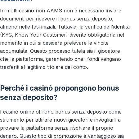
In molti casinò non AAMS non è necessario inviare
documenti per ricevere il bonus senza deposito,
almeno nelle fasi iniziali. Tuttavia, la verifica dell'identità
(KYC, Know Your Customer) diventa obbligatoria nel
momento in cui si desidera prelevare le vincite
accumulate. Questo processo tutela sia il giocatore
che la piattaforma, garantendo che i fondi vengano
trasferiti al legittimo titolare del conto.
Perché i casinò propongono bonus
senza deposito?
I casinò online offrono bonus senza deposito come
strumento per attirare nuovi giocatori e invogliarli a
provare la piattaforma senza rischiare il proprio
denaro. Questo tipo di promozione è vantaggioso sia