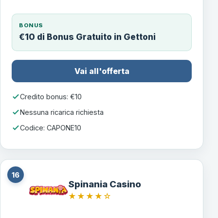
BONUS
€10 di Bonus Gratuito in Gettoni
Vai all'offerta
Credito bonus: €10
Nessuna ricarica richiesta
Codice: CAPONE10
16
Spinania Casino
★★★★☆