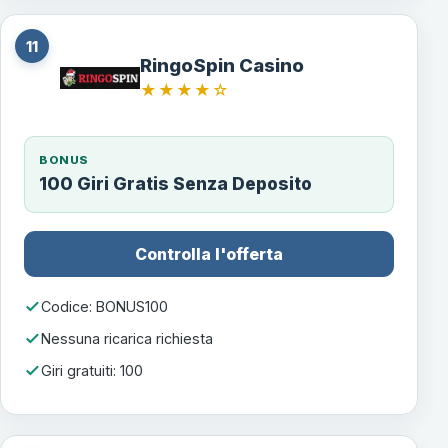
11
RingoSpin Casino
★★★★☆
BONUS
100 Giri Gratis Senza Deposito
Controlla l'offerta
Codice: BONUS100
Nessuna ricarica richiesta
Giri gratuiti: 100