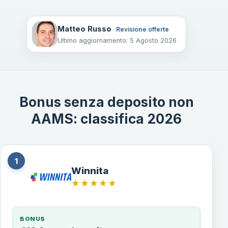
Matteo Russo
Revisione offerte
Ultimo aggiornamento: 5 Agosto 2026
Bonus senza deposito non
AAMS: classifica 2026
1
Winnita
★★★★★
BONUS