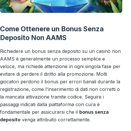
Come Ottenere un Bonus Senza
Deposito Non AAMS
Richiedere un bonus senza deposito su un casinò non
AAMS è generalmente un processo semplice e
veloce, ma richiede attenzione in ogni singola fase per
evitare di perdere il diritto alla promozione. Molti
giocatori perdono il bonus per errori banali durante la
registrazione, come l'inserimento di dati non corretti o
la mancata attivazione tramite codice. Seguire i
passaggi indicati dalla piattaforma con cura è
fondamentale per assicurarsi che il
bonus senza
deposito
venga attribuito correttamente.