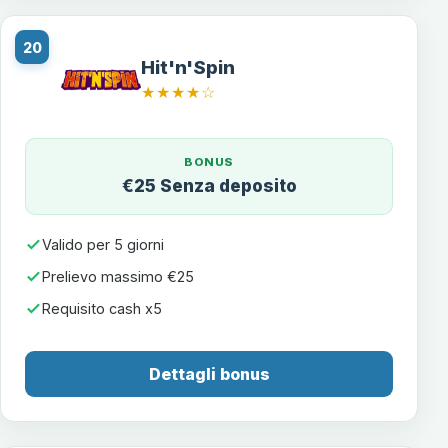
20
Hit'n'Spin
★★★★☆
BONUS
€25 Senza deposito
Valido per 5 giorni
Prelievo massimo €25
Requisito cash x5
Dettagli bonus