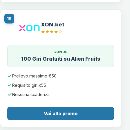
19
XON.bet
★★★★☆
BONUS
100 Giri Gratuiti su Alien Fruits
Prelievo massimo €50
Requisito giri x55
Nessuna scadenza
Vai alla promo