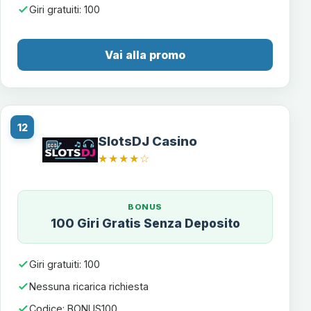
Giri gratuiti: 100
Vai alla promo
12
SlotsDJ Casino
★★★★☆
BONUS
100 Giri Gratis Senza Deposito
Giri gratuiti: 100
Nessuna ricarica richiesta
Codice: BONUS100