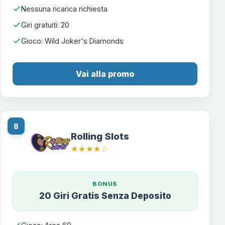
Nessuna ricarica richiesta
Giri gratuiti: 20
Gioco: Wild Joker's Diamonds
Vai alla promo
8
Rolling Slots
★★★★☆
BONUS
20 Giri Gratis Senza Deposito