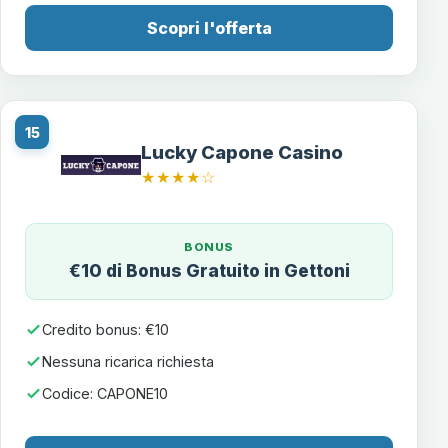
Scopri l'offerta
15
Lucky Capone Casino
★★★★☆
BONUS
€10 di Bonus Gratuito in Gettoni
Credito bonus: €10
Nessuna ricarica richiesta
Codice: CAPONE10