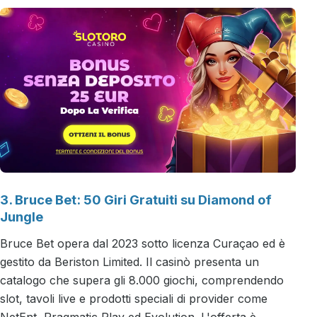
3. Bruce Bet: 50 Giri Gratuiti su Diamond of
Jungle
Bruce Bet opera dal 2023 sotto licenza Curaçao ed è
gestito da Beriston Limited. Il casinò presenta un
catalogo che supera gli 8.000 giochi, comprendendo
slot, tavoli live e prodotti speciali di provider come
NetEnt, Pragmatic Play ed Evolution. L'offerta è