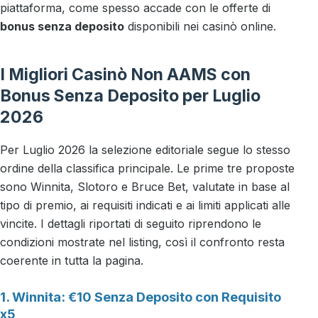
piattaforma, come spesso accade con le offerte di
bonus senza deposito
disponibili nei casinò online.
I Migliori Casinò Non AAMS con
Bonus Senza Deposito per Luglio
2026
Per Luglio 2026 la selezione editoriale segue lo stesso
ordine della classifica principale. Le prime tre proposte
sono Winnita, Slotoro e Bruce Bet, valutate in base al
tipo di premio, ai requisiti indicati e ai limiti applicati alle
vincite. I dettagli riportati di seguito riprendono le
condizioni mostrate nel listing, così il confronto resta
coerente in tutta la pagina.
1. Winnita: €10 Senza Deposito con Requisito
x5