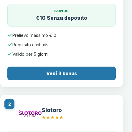
BONUS
€10 Senza deposito
Prelievo massimo €10
Requisito cash x5
Valido per 5 giorni
Vedi il bonus
2
Slotoro
★★★★★