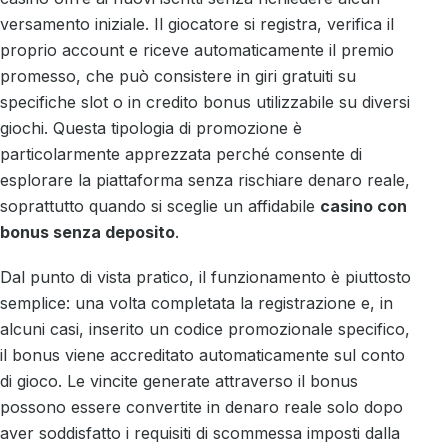
versamento iniziale. Il giocatore si registra, verifica il
proprio account e riceve automaticamente il premio
promesso, che può consistere in giri gratuiti su
specifiche slot o in credito bonus utilizzabile su diversi
giochi. Questa tipologia di promozione è
particolarmente apprezzata perché consente di
esplorare la piattaforma senza rischiare denaro reale,
soprattutto quando si sceglie un affidabile
casino con
bonus senza deposito
.
Dal punto di vista pratico, il funzionamento è piuttosto
semplice: una volta completata la registrazione e, in
alcuni casi, inserito un codice promozionale specifico,
il bonus viene accreditato automaticamente sul conto
di gioco. Le vincite generate attraverso il bonus
possono essere convertite in denaro reale solo dopo
aver soddisfatto i requisiti di scommessa imposti dalla