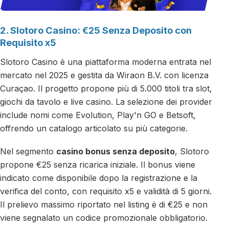
2. Slotoro Casino: €25 Senza Deposito con
Requisito x5
Slotoro Casino è una piattaforma moderna entrata nel
mercato nel 2025 e gestita da Wiraon B.V. con licenza
Curaçao. Il progetto propone più di 5.000 titoli tra slot,
giochi da tavolo e live casino. La selezione dei provider
include nomi come Evolution, Play'n GO e Betsoft,
offrendo un catalogo articolato su più categorie.
Nel segmento
casino bonus senza deposito
, Slotoro
propone €25 senza ricarica iniziale. Il bonus viene
indicato come disponibile dopo la registrazione e la
verifica del conto, con requisito x5 e validità di 5 giorni.
Il prelievo massimo riportato nel listing è di €25 e non
viene segnalato un codice promozionale obbligatorio.