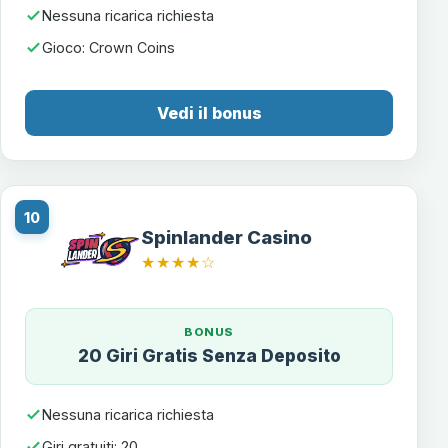
Nessuna ricarica richiesta
Gioco: Crown Coins
Vedi il bonus
10
Spinlander Casino
★★★★☆
BONUS
20 Giri Gratis Senza Deposito
Nessuna ricarica richiesta
Giri gratuiti: 20