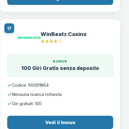
17
WinBeatz Casino
★★★★☆
BONUS
100 Giri Gratis senza deposito
Codice: 100SPINS4
Nessuna ricarica richiesta
Giri gratuiti: 100
Vedi il bonus