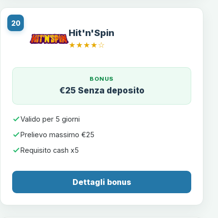
20
Hit'n'Spin
★★★★☆
BONUS
€25 Senza deposito
Valido per 5 giorni
Prelievo massimo €25
Requisito cash x5
Dettagli bonus