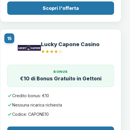
Scopri l'offerta
15
Lucky Capone Casino
★★★★☆
BONUS
€10 di Bonus Gratuito in Gettoni
Credito bonus: €10
Nessuna ricarica richiesta
Codice: CAPONE10