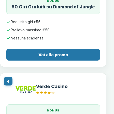
BONUS
50 Giri Gratuiti su Diamond of Jungle
Requisito giri x55
Prelievo massimo €50
Nessuna scadenza
Vai alla promo
4
Verde Casino
★★★★☆
BONUS