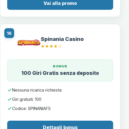
Vai alla promo
16
Spinania Casino
★★★★☆
BONUS
100 Giri Gratis senza deposito
Nessuna ricarica richiesta
Giri gratuiti: 100
Codice: SPINANIAFS
Dettagli bonus