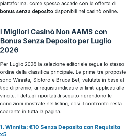
piattaforma, come spesso accade con le offerte di
bonus senza deposito
disponibili nei casinò online.
I Migliori Casinò Non AAMS con
Bonus Senza Deposito per Luglio
2026
Per Luglio 2026 la selezione editoriale segue lo stesso
ordine della classifica principale. Le prime tre proposte
sono Winnita, Slotoro e Bruce Bet, valutate in base al
tipo di premio, ai requisiti indicati e ai limiti applicati alle
vincite. I dettagli riportati di seguito riprendono le
condizioni mostrate nel listing, così il confronto resta
coerente in tutta la pagina.
1. Winnita: €10 Senza Deposito con Requisito
x5