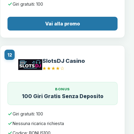
Giri gratuiti: 100
Vai alla promo
12
SlotsDJ Casino
★★★★☆
BONUS
100 Giri Gratis Senza Deposito
Giri gratuiti: 100
Nessuna ricarica richiesta
Codice: BONUS100