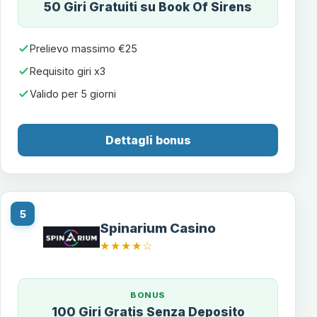
50 Giri Gratuiti su Book Of Sirens
Prelievo massimo €25
Requisito giri x3
Valido per 5 giorni
Dettagli bonus
5
Spinarium Casino
★★★★☆
BONUS
100 Giri Gratis Senza Deposito