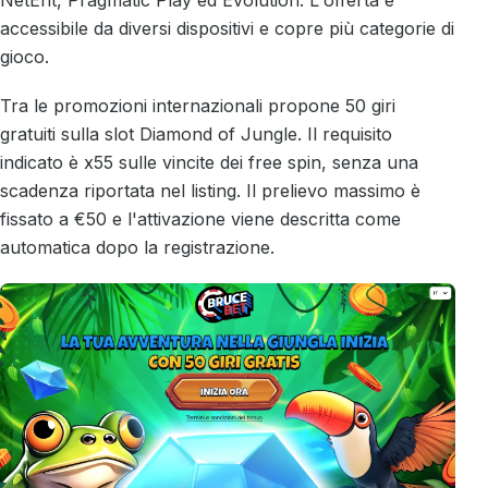
accessibile da diversi dispositivi e copre più categorie di
gioco.
Tra le promozioni internazionali propone 50 giri
gratuiti sulla slot Diamond of Jungle. Il requisito
indicato è x55 sulle vincite dei free spin, senza una
scadenza riportata nel listing. Il prelievo massimo è
fissato a €50 e l'attivazione viene descritta come
automatica dopo la registrazione.