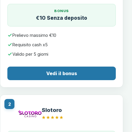
BONUS
€10 Senza deposito
Prelievo massimo €10
Requisito cash x5
Valido per 5 giorni
Vedi il bonus
2
Slotoro
★★★★★