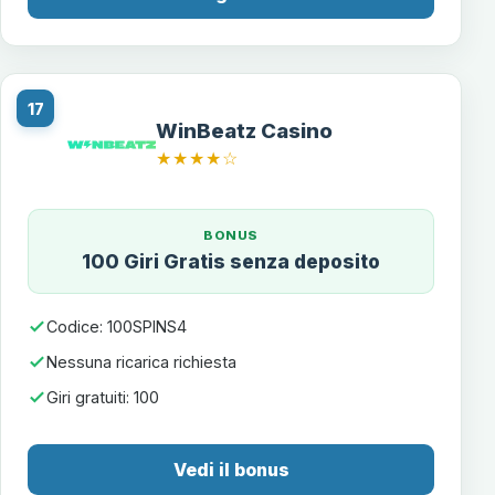
17
WinBeatz Casino
★★★★☆
BONUS
100 Giri Gratis senza deposito
Codice: 100SPINS4
Nessuna ricarica richiesta
Giri gratuiti: 100
Vedi il bonus