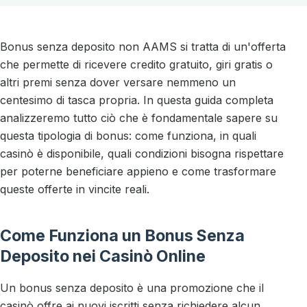
Bonus senza deposito non AAMS si tratta di un'offerta
che permette di ricevere credito gratuito, giri gratis o
altri premi senza dover versare nemmeno un
centesimo di tasca propria. In questa guida completa
analizzeremo tutto ciò che è fondamentale sapere su
questa tipologia di bonus: come funziona, in quali
casinò è disponibile, quali condizioni bisogna rispettare
per poterne beneficiare appieno e come trasformare
queste offerte in vincite reali.
Come Funziona un Bonus Senza
Deposito nei Casinò Online
Un bonus senza deposito è una promozione che il
casinò offre ai nuovi iscritti senza richiedere alcun