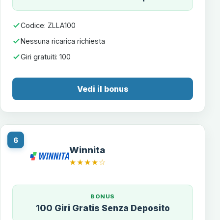
Codice: ZLLA100
Nessuna ricarica richiesta
Giri gratuiti: 100
Vedi il bonus
6
Winnita
★★★★☆
BONUS
100 Giri Gratis Senza Deposito