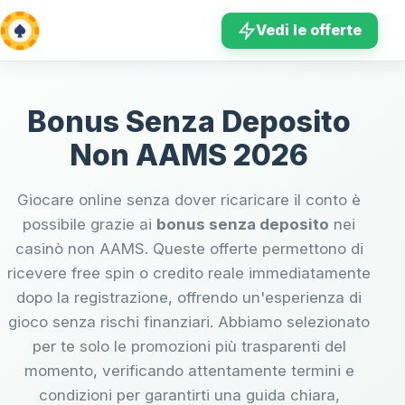
Vedi le offerte
Bonus Senza Deposito
Non AAMS 2026
Giocare online senza dover ricaricare il conto è
possibile grazie ai
bonus senza deposito
nei
casinò non AAMS. Queste offerte permettono di
ricevere free spin o credito reale immediatamente
dopo la registrazione, offrendo un'esperienza di
gioco senza rischi finanziari. Abbiamo selezionato
per te solo le promozioni più trasparenti del
momento, verificando attentamente termini e
condizioni per garantirti una guida chiara,