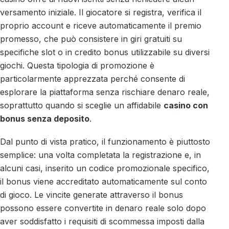
versamento iniziale. Il giocatore si registra, verifica il
proprio account e riceve automaticamente il premio
promesso, che può consistere in giri gratuiti su
specifiche slot o in credito bonus utilizzabile su diversi
giochi. Questa tipologia di promozione è
particolarmente apprezzata perché consente di
esplorare la piattaforma senza rischiare denaro reale,
soprattutto quando si sceglie un affidabile
casino con
bonus senza deposito
.
Dal punto di vista pratico, il funzionamento è piuttosto
semplice: una volta completata la registrazione e, in
alcuni casi, inserito un codice promozionale specifico,
il bonus viene accreditato automaticamente sul conto
di gioco. Le vincite generate attraverso il bonus
possono essere convertite in denaro reale solo dopo
aver soddisfatto i requisiti di scommessa imposti dalla