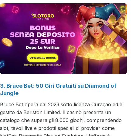
3. Bruce Bet: 50 Giri Gratuiti su Diamond of
Jungle
Bruce Bet opera dal 2023 sotto licenza Curaçao ed è
gestito da Beriston Limited. Il casinò presenta un
catalogo che supera gli 8.000 giochi, comprendendo
slot, tavoli live e prodotti speciali di provider come
NetEnt, Pragmatic Play ed Evolution. L'offerta è