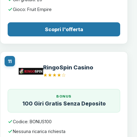
Gioco: Fruit Empire
Scopri l'offerta
11
RingoSpin Casino
★★★★☆
BONUS
100 Giri Gratis Senza Deposito
Codice: BONUS100
Nessuna ricarica richiesta