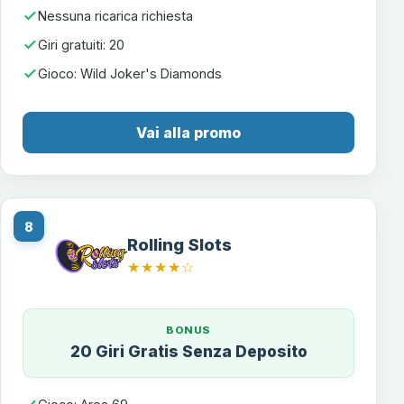
Nessuna ricarica richiesta
Giri gratuiti: 20
Gioco: Wild Joker's Diamonds
Vai alla promo
8
Rolling Slots
★★★★☆
BONUS
20 Giri Gratis Senza Deposito