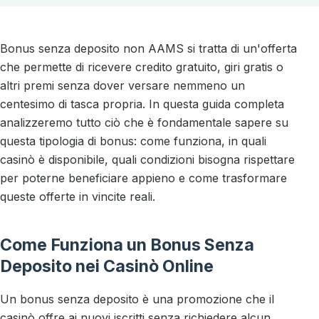
Bonus senza deposito non AAMS si tratta di un'offerta
che permette di ricevere credito gratuito, giri gratis o
altri premi senza dover versare nemmeno un
centesimo di tasca propria. In questa guida completa
analizzeremo tutto ciò che è fondamentale sapere su
questa tipologia di bonus: come funziona, in quali
casinò è disponibile, quali condizioni bisogna rispettare
per poterne beneficiare appieno e come trasformare
queste offerte in vincite reali.
Come Funziona un Bonus Senza
Deposito nei Casinò Online
Un bonus senza deposito è una promozione che il
casinò offre ai nuovi iscritti senza richiedere alcun