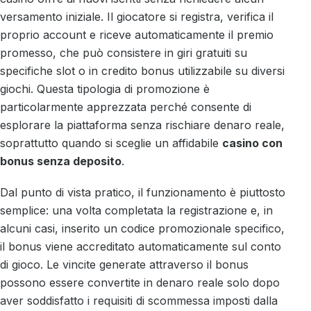
versamento iniziale. Il giocatore si registra, verifica il
proprio account e riceve automaticamente il premio
promesso, che può consistere in giri gratuiti su
specifiche slot o in credito bonus utilizzabile su diversi
giochi. Questa tipologia di promozione è
particolarmente apprezzata perché consente di
esplorare la piattaforma senza rischiare denaro reale,
soprattutto quando si sceglie un affidabile
casino con
bonus senza deposito
.
Dal punto di vista pratico, il funzionamento è piuttosto
semplice: una volta completata la registrazione e, in
alcuni casi, inserito un codice promozionale specifico,
il bonus viene accreditato automaticamente sul conto
di gioco. Le vincite generate attraverso il bonus
possono essere convertite in denaro reale solo dopo
aver soddisfatto i requisiti di scommessa imposti dalla