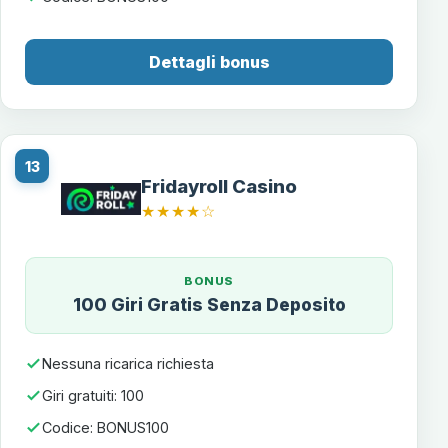
Dettagli bonus
13
Fridayroll Casino
★★★★☆
BONUS
100 Giri Gratis Senza Deposito
Nessuna ricarica richiesta
Giri gratuiti: 100
Codice: BONUS100