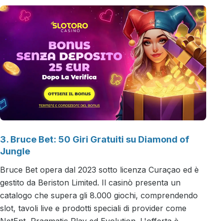
3. Bruce Bet: 50 Giri Gratuiti su Diamond of
Jungle
Bruce Bet opera dal 2023 sotto licenza Curaçao ed è
gestito da Beriston Limited. Il casinò presenta un
catalogo che supera gli 8.000 giochi, comprendendo
slot, tavoli live e prodotti speciali di provider come
NetEnt, Pragmatic Play ed Evolution. L'offerta è