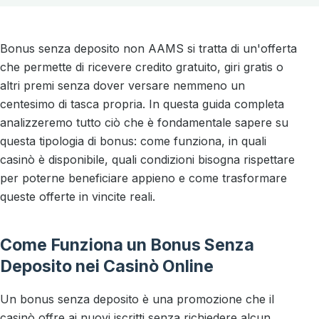
Bonus senza deposito non AAMS si tratta di un'offerta
che permette di ricevere credito gratuito, giri gratis o
altri premi senza dover versare nemmeno un
centesimo di tasca propria. In questa guida completa
analizzeremo tutto ciò che è fondamentale sapere su
questa tipologia di bonus: come funziona, in quali
casinò è disponibile, quali condizioni bisogna rispettare
per poterne beneficiare appieno e come trasformare
queste offerte in vincite reali.
Come Funziona un Bonus Senza
Deposito nei Casinò Online
Un bonus senza deposito è una promozione che il
casinò offre ai nuovi iscritti senza richiedere alcun