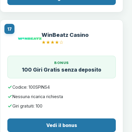
17
WinBeatz Casino
★★★★☆
BONUS
100 Giri Gratis senza deposito
Codice: 100SPINS4
Nessuna ricarica richiesta
Giri gratuiti: 100
Vedi il bonus