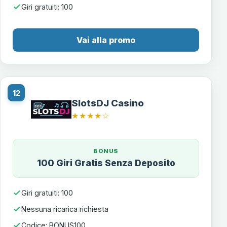
Giri gratuiti: 100
Vai alla promo
12
SlotsDJ Casino
★★★★☆
BONUS
100 Giri Gratis Senza Deposito
Giri gratuiti: 100
Nessuna ricarica richiesta
Codice: BONUS100