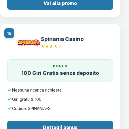
Vai alla promo
16
Spinania Casino
★★★★☆
BONUS
100 Giri Gratis senza deposito
Nessuna ricarica richiesta
Giri gratuiti: 100
Codice: SPINANIAFS
Dettagli bonus