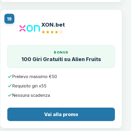
19
XON.bet
★★★★☆
BONUS
100 Giri Gratuiti su Alien Fruits
Prelievo massimo €50
Requisito giri x55
Nessuna scadenza
Vai alla promo