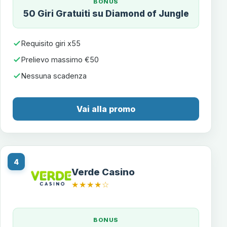
BONUS
50 Giri Gratuiti su Diamond of Jungle
Requisito giri x55
Prelievo massimo €50
Nessuna scadenza
Vai alla promo
4
Verde Casino
★★★★☆
BONUS