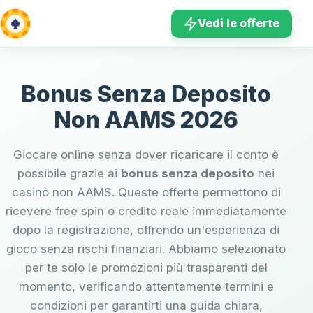
Vedi le offerte
Bonus Senza Deposito
Non AAMS 2026
Giocare online senza dover ricaricare il conto è
possibile grazie ai
bonus senza deposito
nei
casinò non AAMS. Queste offerte permettono di
ricevere free spin o credito reale immediatamente
dopo la registrazione, offrendo un'esperienza di
gioco senza rischi finanziari. Abbiamo selezionato
per te solo le promozioni più trasparenti del
momento, verificando attentamente termini e
condizioni per garantirti una guida chiara,