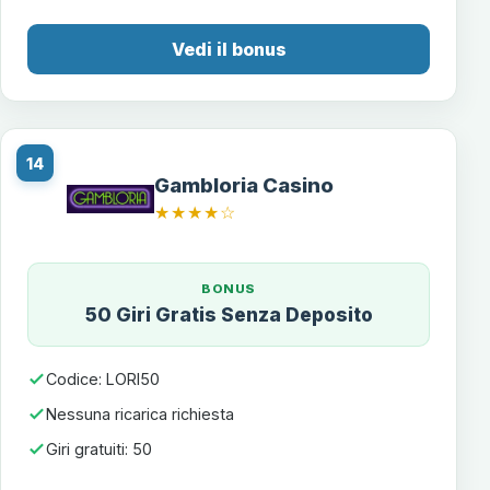
Vedi il bonus
14
Gambloria Casino
★★★★☆
BONUS
50 Giri Gratis Senza Deposito
Codice: LORI50
Nessuna ricarica richiesta
Giri gratuiti: 50