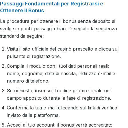
Passaggi Fondamentali per Registrarsi e
Ottenere il Bonus
La procedura per ottenere il bonus senza deposito si
svolge in pochi passaggi chiari. Di seguito la sequenza
standard da seguire:
Visita il sito ufficiale del casinò prescelto e clicca sul
pulsante di registrazione.
Compila il modulo con i tuoi dati personali reali:
nome, cognome, data di nascita, indirizzo e-mail e
numero di telefono.
Se richiesto, inserisci il codice promozionale nel
campo apposito durante la fase di registrazione.
Conferma la tua e-mail cliccando sul link di verifica
inviato dalla piattaforma.
Accedi al tuo account: il bonus verrà accreditato