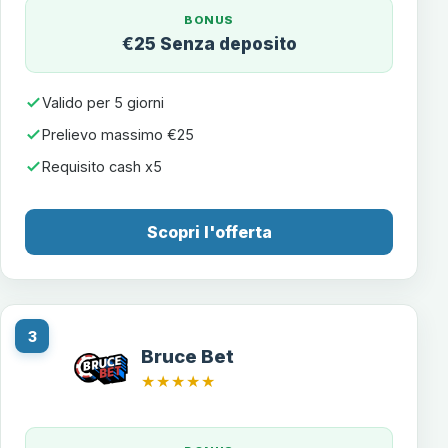
BONUS
€25 Senza deposito
Valido per 5 giorni
Prelievo massimo €25
Requisito cash x5
Scopri l'offerta
3
Bruce Bet
★★★★★