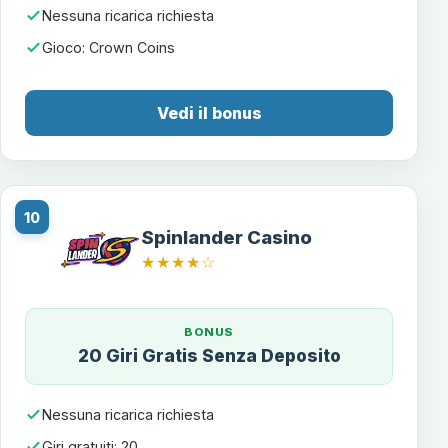
Nessuna ricarica richiesta
Gioco: Crown Coins
Vedi il bonus
10
Spinlander Casino
★★★★☆
BONUS
20 Giri Gratis Senza Deposito
Nessuna ricarica richiesta
Giri gratuiti: 20