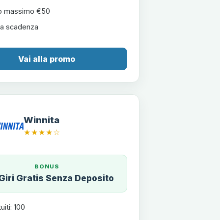
vo massimo €50
a scadenza
Vai alla promo
Winnita
★★★★☆
BONUS
Giri Gratis Senza Deposito
uiti: 100