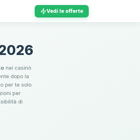
Vedi le offerte
 2026
to
nei casinò
ente dopo la
o per te solo
zioni per
ibilità di