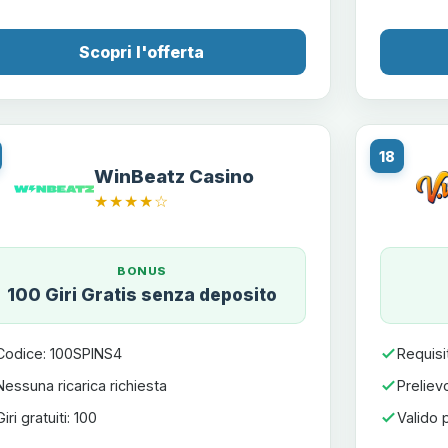
Scopri l'offerta
18
WinBeatz Casino
★★★★☆
BONUS
100 Giri Gratis senza deposito
Codice: 100SPINS4
Requisi
Nessuna ricarica richiesta
Prelie
Giri gratuiti: 100
Valido 