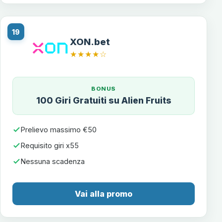
19
XON.bet
★★★★☆
BONUS
100 Giri Gratuiti su Alien Fruits
Prelievo massimo €50
Requisito giri x55
Nessuna scadenza
Vai alla promo