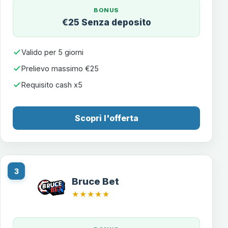
BONUS
€25 Senza deposito
Valido per 5 giorni
Prelievo massimo €25
Requisito cash x5
Scopri l'offerta
3
Bruce Bet
★★★★★