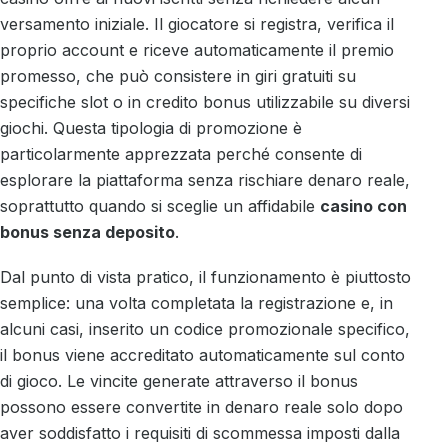
versamento iniziale. Il giocatore si registra, verifica il
proprio account e riceve automaticamente il premio
promesso, che può consistere in giri gratuiti su
specifiche slot o in credito bonus utilizzabile su diversi
giochi. Questa tipologia di promozione è
particolarmente apprezzata perché consente di
esplorare la piattaforma senza rischiare denaro reale,
soprattutto quando si sceglie un affidabile
casino con
bonus senza deposito
.
Dal punto di vista pratico, il funzionamento è piuttosto
semplice: una volta completata la registrazione e, in
alcuni casi, inserito un codice promozionale specifico,
il bonus viene accreditato automaticamente sul conto
di gioco. Le vincite generate attraverso il bonus
possono essere convertite in denaro reale solo dopo
aver soddisfatto i requisiti di scommessa imposti dalla