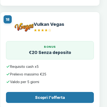
18
Vulkan Vegas
★★★★☆
BONUS
€20 Senza deposito
Requisito cash x5
Prelievo massimo €25
Valido per 5 giorni
Scopri l'offerta