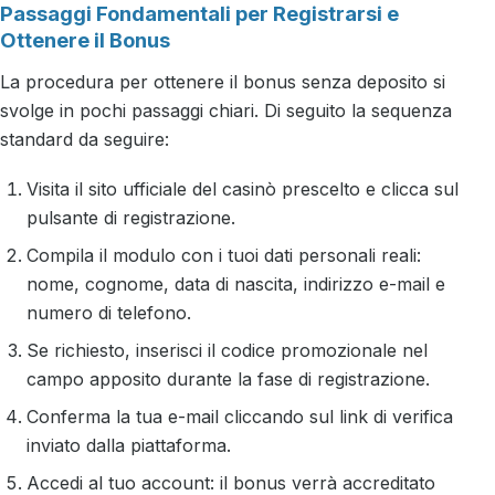
Passaggi Fondamentali per Registrarsi e
Ottenere il Bonus
La procedura per ottenere il bonus senza deposito si
svolge in pochi passaggi chiari. Di seguito la sequenza
standard da seguire:
Visita il sito ufficiale del casinò prescelto e clicca sul
pulsante di registrazione.
Compila il modulo con i tuoi dati personali reali:
nome, cognome, data di nascita, indirizzo e-mail e
numero di telefono.
Se richiesto, inserisci il codice promozionale nel
campo apposito durante la fase di registrazione.
Conferma la tua e-mail cliccando sul link di verifica
inviato dalla piattaforma.
Accedi al tuo account: il bonus verrà accreditato