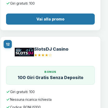
Giri gratuiti: 100
Vai alla promo
12
SlotsDJ Casino
★★★★☆
BONUS
100 Giri Gratis Senza Deposito
Giri gratuiti: 100
Nessuna ricarica richiesta
Codice: BONUS100