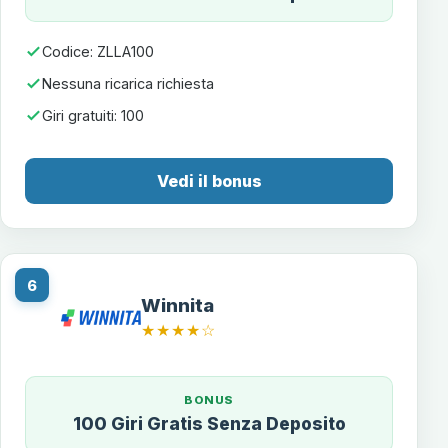
Codice: ZLLA100
Nessuna ricarica richiesta
Giri gratuiti: 100
Vedi il bonus
6
Winnita
★★★★☆
BONUS
100 Giri Gratis Senza Deposito