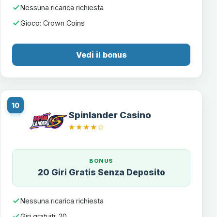
Nessuna ricarica richiesta
Gioco: Crown Coins
Vedi il bonus
10
Spinlander Casino
★★★★☆
BONUS
20 Giri Gratis Senza Deposito
Nessuna ricarica richiesta
Giri gratuiti: 20