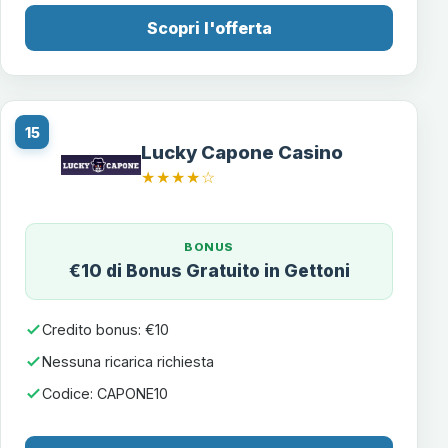
Scopri l'offerta
15
Lucky Capone Casino
★★★★☆
BONUS
€10 di Bonus Gratuito in Gettoni
Credito bonus: €10
Nessuna ricarica richiesta
Codice: CAPONE10