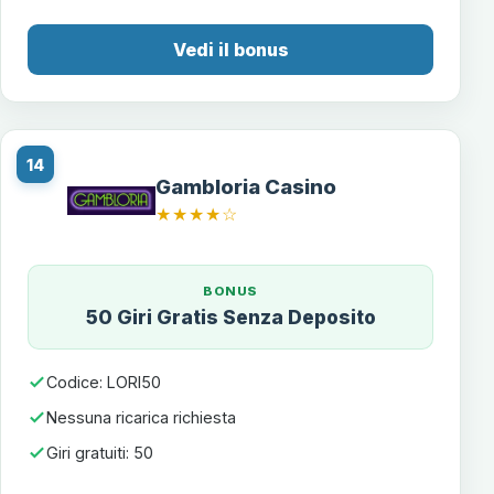
Vedi il bonus
14
Gambloria Casino
★★★★☆
BONUS
50 Giri Gratis Senza Deposito
Codice: LORI50
Nessuna ricarica richiesta
Giri gratuiti: 50