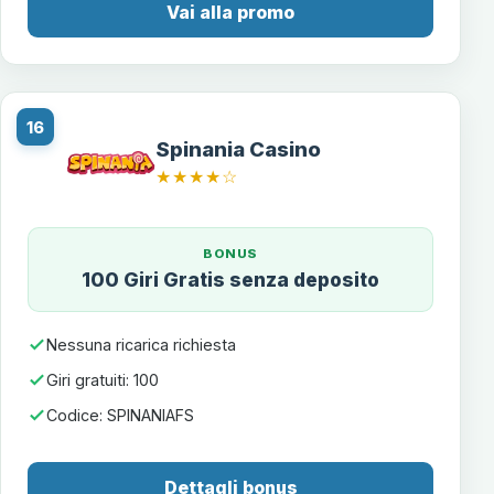
Vai alla promo
16
Spinania Casino
★★★★☆
BONUS
100 Giri Gratis senza deposito
Nessuna ricarica richiesta
Giri gratuiti: 100
Codice: SPINANIAFS
Dettagli bonus