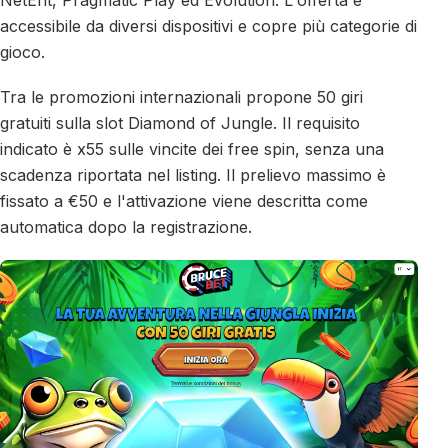
accessibile da diversi dispositivi e copre più categorie di
gioco.
Tra le promozioni internazionali propone 50 giri
gratuiti sulla slot Diamond of Jungle. Il requisito
indicato è x55 sulle vincite dei free spin, senza una
scadenza riportata nel listing. Il prelievo massimo è
fissato a €50 e l'attivazione viene descritta come
automatica dopo la registrazione.