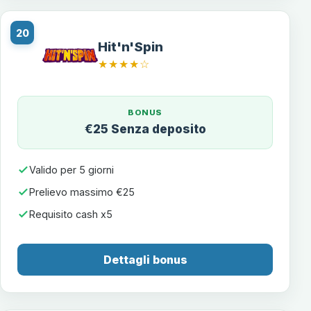
20
Hit'n'Spin
★★★★☆
BONUS
€25 Senza deposito
Valido per 5 giorni
Prelievo massimo €25
Requisito cash x5
Dettagli bonus