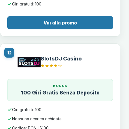
Giri gratuiti: 100
Vai alla promo
12
SlotsDJ Casino
★★★★☆
BONUS
100 Giri Gratis Senza Deposito
Giri gratuiti: 100
Nessuna ricarica richiesta
Codice: BONUS100