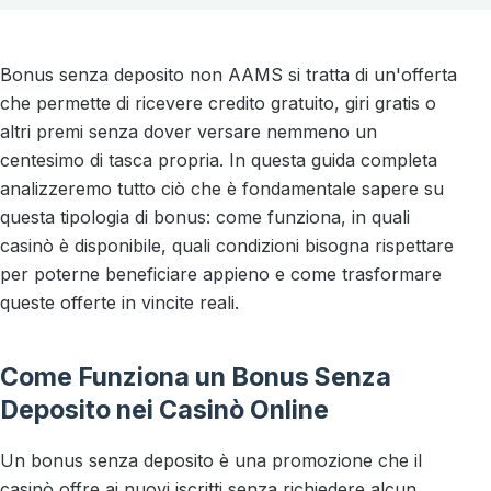
Bonus senza deposito non AAMS si tratta di un'offerta
che permette di ricevere credito gratuito, giri gratis o
altri premi senza dover versare nemmeno un
centesimo di tasca propria. In questa guida completa
analizzeremo tutto ciò che è fondamentale sapere su
questa tipologia di bonus: come funziona, in quali
casinò è disponibile, quali condizioni bisogna rispettare
per poterne beneficiare appieno e come trasformare
queste offerte in vincite reali.
Come Funziona un Bonus Senza
Deposito nei Casinò Online
Un bonus senza deposito è una promozione che il
casinò offre ai nuovi iscritti senza richiedere alcun