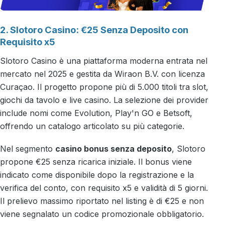
2. Slotoro Casino: €25 Senza Deposito con
Requisito x5
Slotoro Casino è una piattaforma moderna entrata nel
mercato nel 2025 e gestita da Wiraon B.V. con licenza
Curaçao. Il progetto propone più di 5.000 titoli tra slot,
giochi da tavolo e live casino. La selezione dei provider
include nomi come Evolution, Play'n GO e Betsoft,
offrendo un catalogo articolato su più categorie.
Nel segmento
casino bonus senza deposito
, Slotoro
propone €25 senza ricarica iniziale. Il bonus viene
indicato come disponibile dopo la registrazione e la
verifica del conto, con requisito x5 e validità di 5 giorni.
Il prelievo massimo riportato nel listing è di €25 e non
viene segnalato un codice promozionale obbligatorio.