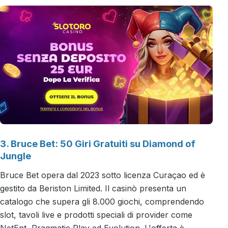
3. Bruce Bet: 50 Giri Gratuiti su Diamond of
Jungle
Bruce Bet opera dal 2023 sotto licenza Curaçao ed è
gestito da Beriston Limited. Il casinò presenta un
catalogo che supera gli 8.000 giochi, comprendendo
slot, tavoli live e prodotti speciali di provider come
NetEnt, Pragmatic Play ed Evolution. L'offerta è