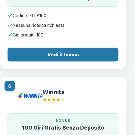
Codice: ZLLA100
Nessuna ricarica richiesta
Giri gratuiti: 100
Vedi il bonus
6
Winnita
★★★★☆
BONUS
100 Giri Gratis Senza Deposito