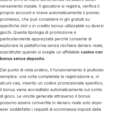
versamento iniziale. Il giocatore si registra, verifica il
proprio account e riceve automaticamente il premio
promesso, che può consistere in giri gratuiti su
specifiche slot o in credito bonus utilizzabile su diversi
giochi. Questa tipologia di promozione è
particolarmente apprezzata perché consente di
esplorare la piattaforma senza rischiare denaro reale,
soprattutto quando si sceglie un affidabile
casino con
bonus senza deposito
.
Dal punto di vista pratico, il funzionamento è piuttosto
semplice: una volta completata la registrazione e, in
alcuni casi, inserito un codice promozionale specifico,
il bonus viene accreditato automaticamente sul conto
di gioco. Le vincite generate attraverso il bonus
possono essere convertite in denaro reale solo dopo
aver soddisfatto i requisiti di scommessa imposti dalla