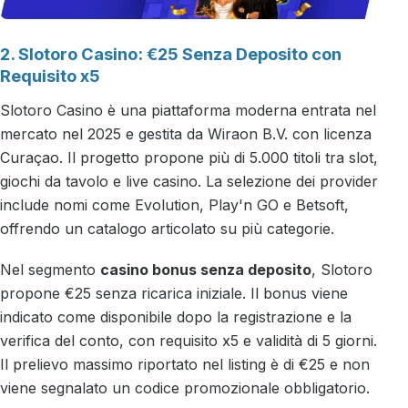
2. Slotoro Casino: €25 Senza Deposito con
Requisito x5
Slotoro Casino è una piattaforma moderna entrata nel
mercato nel 2025 e gestita da Wiraon B.V. con licenza
Curaçao. Il progetto propone più di 5.000 titoli tra slot,
giochi da tavolo e live casino. La selezione dei provider
include nomi come Evolution, Play'n GO e Betsoft,
offrendo un catalogo articolato su più categorie.
Nel segmento
casino bonus senza deposito
, Slotoro
propone €25 senza ricarica iniziale. Il bonus viene
indicato come disponibile dopo la registrazione e la
verifica del conto, con requisito x5 e validità di 5 giorni.
Il prelievo massimo riportato nel listing è di €25 e non
viene segnalato un codice promozionale obbligatorio.