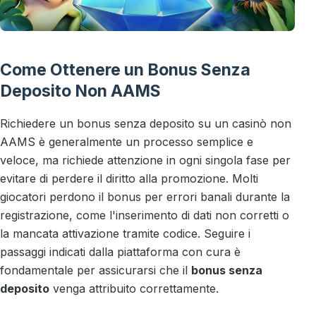
Come Ottenere un Bonus Senza
Deposito Non AAMS
Richiedere un bonus senza deposito su un casinò non
AAMS è generalmente un processo semplice e
veloce, ma richiede attenzione in ogni singola fase per
evitare di perdere il diritto alla promozione. Molti
giocatori perdono il bonus per errori banali durante la
registrazione, come l'inserimento di dati non corretti o
la mancata attivazione tramite codice. Seguire i
passaggi indicati dalla piattaforma con cura è
fondamentale per assicurarsi che il
bonus senza
deposito
venga attribuito correttamente.