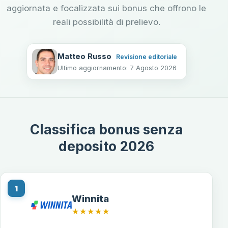
aggiornata e focalizzata sui bonus che offrono le
reali possibilità di prelievo.
Matteo Russo
Revisione editoriale
Ultimo aggiornamento: 7 Agosto 2026
Classifica bonus senza
deposito 2026
1
Winnita
★★★★★