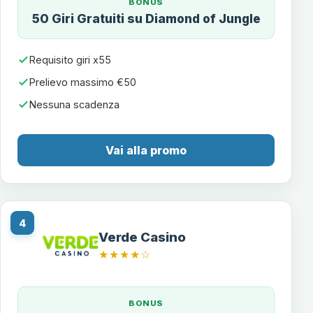
BONUS
50 Giri Gratuiti su Diamond of Jungle
Requisito giri x55
Prelievo massimo €50
Nessuna scadenza
Vai alla promo
4
Verde Casino
★★★★☆
BONUS