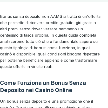
Bonus senza deposito non AAMS si tratta di un'offerta
che permette di ricevere credito gratuito, giri gratis o
altri premi senza dover versare nemmeno un
centesimo di tasca propria. In questa guida completa
analizzeremo tutto ciò che è fondamentale sapere su
questa tipologia di bonus: come funziona, in quali
casinò è disponibile, quali condizioni bisogna rispettare
per poterne beneficiare appieno e come trasformare
queste offerte in vincite reali.
Come Funziona un Bonus Senza
Deposito nei Casinò Online
Un bonus senza deposito è una promozione che il
casinò offre ai nuovi iscritti senza richiedere alcun