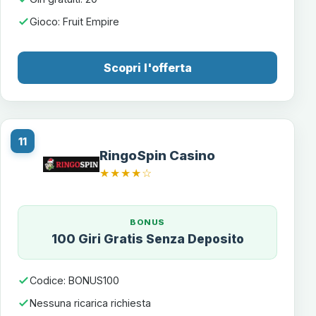
Gioco: Fruit Empire
Scopri l'offerta
11
RingoSpin Casino
★★★★☆
BONUS
100 Giri Gratis Senza Deposito
Codice: BONUS100
Nessuna ricarica richiesta