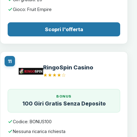
Gioco: Fruit Empire
Scopri l'offerta
11
RingoSpin Casino
★★★★☆
BONUS
100 Giri Gratis Senza Deposito
Codice: BONUS100
Nessuna ricarica richiesta