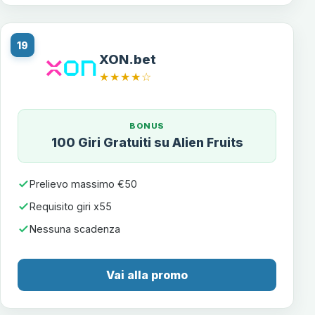
19
XON.bet
★★★★☆
BONUS
100 Giri Gratuiti su Alien Fruits
Prelievo massimo €50
Requisito giri x55
Nessuna scadenza
Vai alla promo