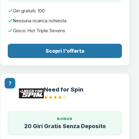
Giri gratuiti: 100
Nessuna ricarica richiesta
Gioco: Hot Triple Sevens
Scopri l'offerta
7
Need for Spin
★★★★☆
BONUS
20 Giri Gratis Senza Deposito