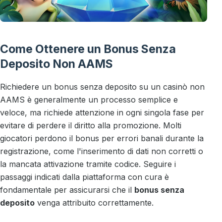
Come Ottenere un Bonus Senza
Deposito Non AAMS
Richiedere un bonus senza deposito su un casinò non
AAMS è generalmente un processo semplice e
veloce, ma richiede attenzione in ogni singola fase per
evitare di perdere il diritto alla promozione. Molti
giocatori perdono il bonus per errori banali durante la
registrazione, come l'inserimento di dati non corretti o
la mancata attivazione tramite codice. Seguire i
passaggi indicati dalla piattaforma con cura è
fondamentale per assicurarsi che il
bonus senza
deposito
venga attribuito correttamente.