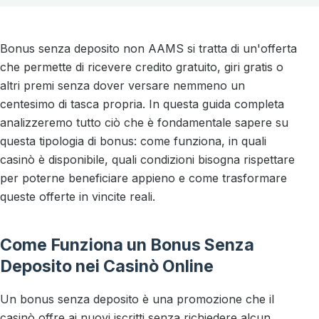
Bonus senza deposito non AAMS si tratta di un'offerta
che permette di ricevere credito gratuito, giri gratis o
altri premi senza dover versare nemmeno un
centesimo di tasca propria. In questa guida completa
analizzeremo tutto ciò che è fondamentale sapere su
questa tipologia di bonus: come funziona, in quali
casinò è disponibile, quali condizioni bisogna rispettare
per poterne beneficiare appieno e come trasformare
queste offerte in vincite reali.
Come Funziona un Bonus Senza
Deposito nei Casinò Online
Un bonus senza deposito è una promozione che il
casinò offre ai nuovi iscritti senza richiedere alcun