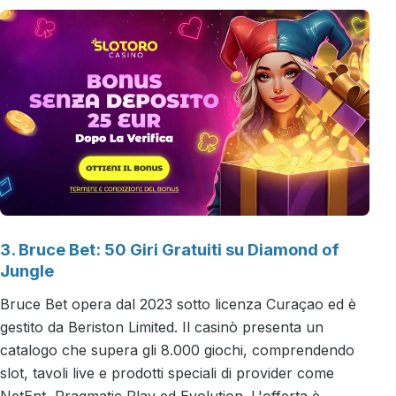
3. Bruce Bet: 50 Giri Gratuiti su Diamond of
Jungle
Bruce Bet opera dal 2023 sotto licenza Curaçao ed è
gestito da Beriston Limited. Il casinò presenta un
catalogo che supera gli 8.000 giochi, comprendendo
slot, tavoli live e prodotti speciali di provider come
NetEnt, Pragmatic Play ed Evolution. L'offerta è