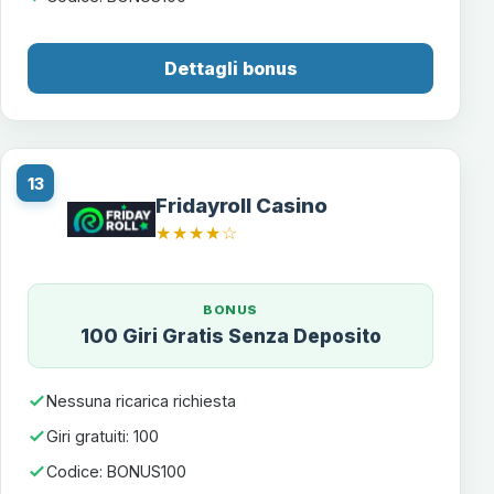
Dettagli bonus
13
Fridayroll Casino
★★★★☆
BONUS
100 Giri Gratis Senza Deposito
Nessuna ricarica richiesta
Giri gratuiti: 100
Codice: BONUS100