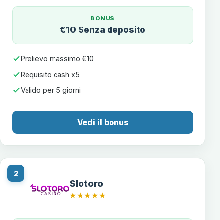
BONUS
€10 Senza deposito
Prelievo massimo €10
Requisito cash x5
Valido per 5 giorni
Vedi il bonus
2
Slotoro
★★★★★