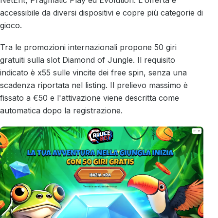
accessibile da diversi dispositivi e copre più categorie di
gioco.
Tra le promozioni internazionali propone 50 giri
gratuiti sulla slot Diamond of Jungle. Il requisito
indicato è x55 sulle vincite dei free spin, senza una
scadenza riportata nel listing. Il prelievo massimo è
fissato a €50 e l'attivazione viene descritta come
automatica dopo la registrazione.