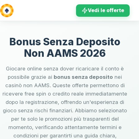
Vedi le offerte
Bonus Senza Deposito
Non AAMS 2026
Giocare online senza dover ricaricare il conto è
possibile grazie ai
bonus senza deposito
nei
casinò non AAMS. Queste offerte permettono di
ricevere free spin o credito reale immediatamente
dopo la registrazione, offrendo un'esperienza di
gioco senza rischi finanziari. Abbiamo selezionato
per te solo le promozioni più trasparenti del
momento, verificando attentamente termini e
condizioni per garantirti una guida chiara,