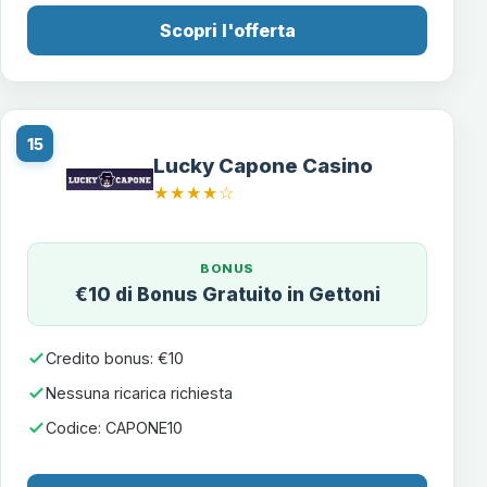
Scopri l'offerta
15
Lucky Capone Casino
★★★★☆
BONUS
€10 di Bonus Gratuito in Gettoni
Credito bonus: €10
Nessuna ricarica richiesta
Codice: CAPONE10