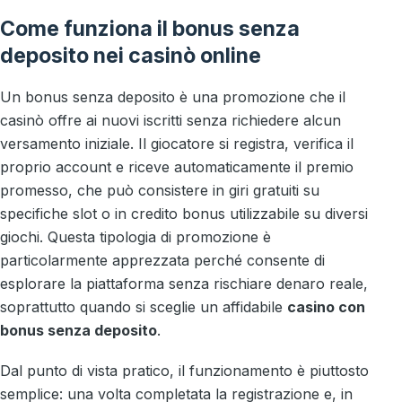
Come funziona il bonus senza
deposito nei casinò online
Un bonus senza deposito è una promozione che il
casinò offre ai nuovi iscritti senza richiedere alcun
versamento iniziale. Il giocatore si registra, verifica il
proprio account e riceve automaticamente il premio
promesso, che può consistere in giri gratuiti su
specifiche slot o in credito bonus utilizzabile su diversi
giochi. Questa tipologia di promozione è
particolarmente apprezzata perché consente di
esplorare la piattaforma senza rischiare denaro reale,
soprattutto quando si sceglie un affidabile
casino con
bonus senza deposito
.
Dal punto di vista pratico, il funzionamento è piuttosto
semplice: una volta completata la registrazione e, in