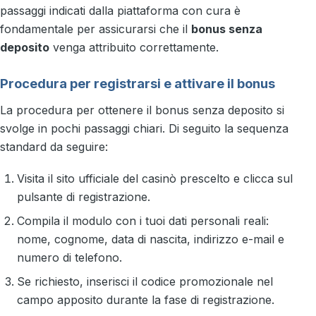
passaggi indicati dalla piattaforma con cura è
fondamentale per assicurarsi che il
bonus senza
deposito
venga attribuito correttamente.
Procedura per registrarsi e attivare il bonus
La procedura per ottenere il bonus senza deposito si
svolge in pochi passaggi chiari. Di seguito la sequenza
standard da seguire:
Visita il sito ufficiale del casinò prescelto e clicca sul
pulsante di registrazione.
Compila il modulo con i tuoi dati personali reali:
nome, cognome, data di nascita, indirizzo e-mail e
numero di telefono.
Se richiesto, inserisci il codice promozionale nel
campo apposito durante la fase di registrazione.