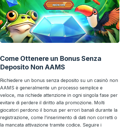
Come Ottenere un Bonus Senza
Deposito Non AAMS
Richiedere un bonus senza deposito su un casinò non
AAMS è generalmente un processo semplice e
veloce, ma richiede attenzione in ogni singola fase per
evitare di perdere il diritto alla promozione. Molti
giocatori perdono il bonus per errori banali durante la
registrazione, come l'inserimento di dati non corretti o
la mancata attivazione tramite codice. Seguire i