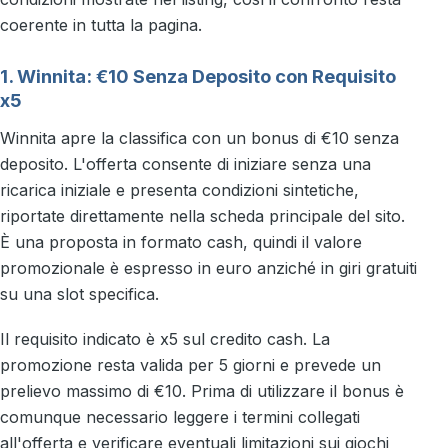
coerente in tutta la pagina.
1. Winnita: €10 Senza Deposito con Requisito
x5
Winnita apre la classifica con un bonus di €10 senza
deposito. L'offerta consente di iniziare senza una
ricarica iniziale e presenta condizioni sintetiche,
riportate direttamente nella scheda principale del sito.
È una proposta in formato cash, quindi il valore
promozionale è espresso in euro anziché in giri gratuiti
su una slot specifica.
Il requisito indicato è x5 sul credito cash. La
promozione resta valida per 5 giorni e prevede un
prelievo massimo di €10. Prima di utilizzare il bonus è
comunque necessario leggere i termini collegati
all'offerta e verificare eventuali limitazioni sui giochi