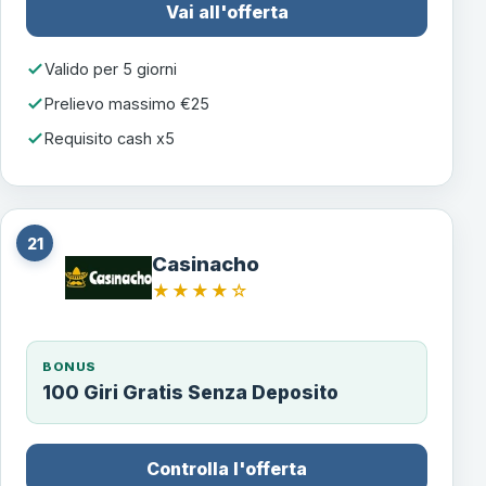
Vai all'offerta
Valido per 5 giorni
Prelievo massimo €25
Requisito cash x5
21
Casinacho
★★★★☆
BONUS
100 Giri Gratis Senza Deposito
Controlla l'offerta