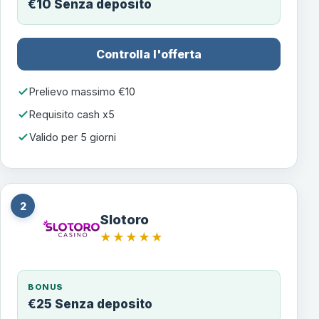
€10 Senza deposito
Controlla l'offerta
Prelievo massimo €10
Requisito cash x5
Valido per 5 giorni
2
Slotoro
★★★★★
BONUS
€25 Senza deposito