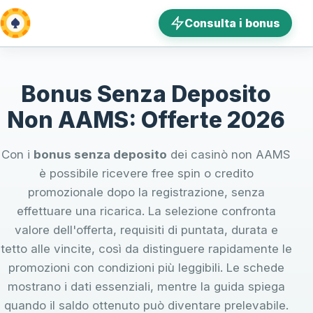
Consulta i bonus
Bonus Senza Deposito
Non AAMS: Offerte 2026
Con i
bonus senza deposito
dei casinò non AAMS
è possibile ricevere free spin o credito
promozionale dopo la registrazione, senza
effettuare una ricarica. La selezione confronta
valore dell'offerta, requisiti di puntata, durata e
tetto alle vincite, così da distinguere rapidamente le
promozioni con condizioni più leggibili. Le schede
mostrano i dati essenziali, mentre la guida spiega
quando il saldo ottenuto può diventare prelevabile.