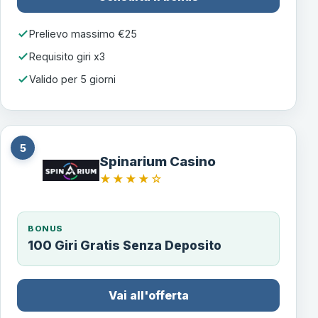
Prelievo massimo €25
Requisito giri x3
Valido per 5 giorni
5
Spinarium Casino
★★★★☆
BONUS
100 Giri Gratis Senza Deposito
Vai all'offerta