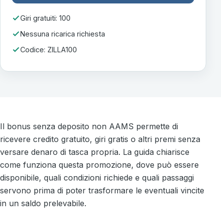
Giri gratuiti: 100
Nessuna ricarica richiesta
Codice: ZILLA100
Il bonus senza deposito non AAMS permette di
ricevere credito gratuito, giri gratis o altri premi senza
versare denaro di tasca propria. La guida chiarisce
come funziona questa promozione, dove può essere
disponibile, quali condizioni richiede e quali passaggi
servono prima di poter trasformare le eventuali vincite
in un saldo prelevabile.