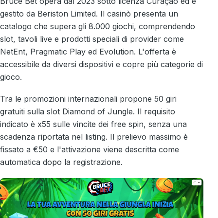
Bruce Bet opera dal 2023 sotto licenza Curaçao ed è
gestito da Beriston Limited. Il casinò presenta un
catalogo che supera gli 8.000 giochi, comprendendo
slot, tavoli live e prodotti speciali di provider come
NetEnt, Pragmatic Play ed Evolution. L'offerta è
accessibile da diversi dispositivi e copre più categorie di
gioco.
Tra le promozioni internazionali propone 50 giri
gratuiti sulla slot Diamond of Jungle. Il requisito
indicato è x55 sulle vincite dei free spin, senza una
scadenza riportata nel listing. Il prelievo massimo è
fissato a €50 e l'attivazione viene descritta come
automatica dopo la registrazione.