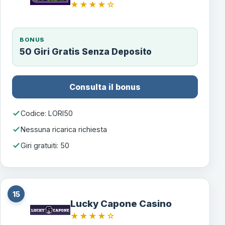
★★★★☆
BONUS
50 Giri Gratis Senza Deposito
Consulta il bonus
Codice: LORI50
Nessuna ricarica richiesta
Giri gratuiti: 50
15
Lucky Capone Casino
★★★★☆