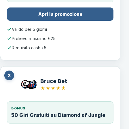
Apri la promozione
Valido per 5 giorni
Prelievo massimo €25
Requisito cash x5
3
Bruce Bet
★★★★★
BONUS
50 Giri Gratuiti su Diamond of Jungle