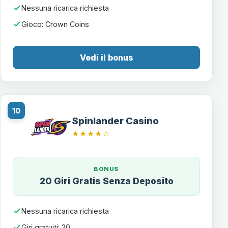
Nessuna ricarica richiesta
Gioco: Crown Coins
Vedi il bonus
10
Spinlander Casino
★★★★☆
BONUS
20 Giri Gratis Senza Deposito
Nessuna ricarica richiesta
Giri gratuiti: 20