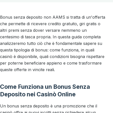
Bonus senza deposito non AAMS si tratta di un'offerta
che permette di ricevere credito gratuito, giri gratis o
altri premi senza dover versare nemmeno un
centesimo di tasca propria. In questa guida completa
analizzeremo tutto ciò che è fondamentale sapere su
questa tipologia di bonus: come funziona, in quali
casinò è disponibile, quali condizioni bisogna rispettare
per poterne beneficiare appieno e come trasformare
queste offerte in vincite reali.
Come Funziona un Bonus Senza
Deposito nei Casinò Online
Un bonus senza deposito è una promozione che il
casinò offre ai nuovi iscritti senza richiedere alcun