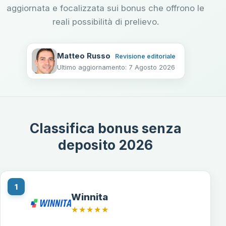
aggiornata e focalizzata sui bonus che offrono le
reali possibilità di prelievo.
Matteo Russo
Revisione editoriale
Ultimo aggiornamento: 7 Agosto 2026
Classifica bonus senza
deposito 2026
1
Winnita
★★★★★