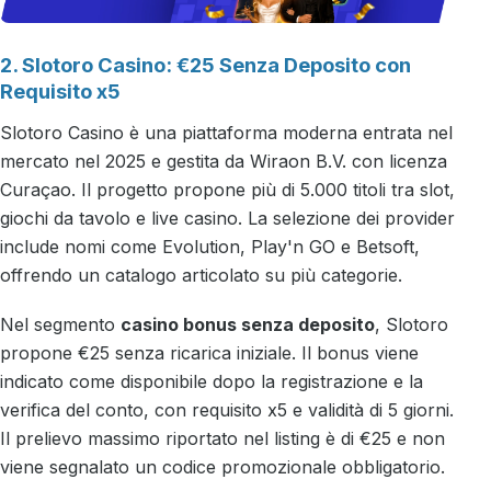
2. Slotoro Casino: €25 Senza Deposito con
Requisito x5
Slotoro Casino è una piattaforma moderna entrata nel
mercato nel 2025 e gestita da Wiraon B.V. con licenza
Curaçao. Il progetto propone più di 5.000 titoli tra slot,
giochi da tavolo e live casino. La selezione dei provider
include nomi come Evolution, Play'n GO e Betsoft,
offrendo un catalogo articolato su più categorie.
Nel segmento
casino bonus senza deposito
, Slotoro
propone €25 senza ricarica iniziale. Il bonus viene
indicato come disponibile dopo la registrazione e la
verifica del conto, con requisito x5 e validità di 5 giorni.
Il prelievo massimo riportato nel listing è di €25 e non
viene segnalato un codice promozionale obbligatorio.