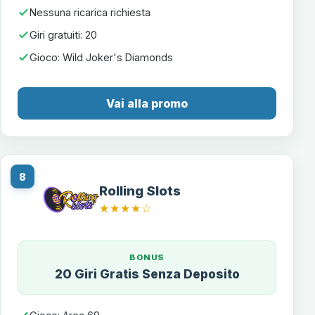
Nessuna ricarica richiesta
Giri gratuiti: 20
Gioco: Wild Joker's Diamonds
Vai alla promo
8
Rolling Slots
★★★★☆
BONUS
20 Giri Gratis Senza Deposito