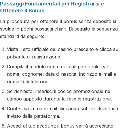
Passaggi Fondamentali per Registrarsi e
Ottenere il Bonus
La procedura per ottenere il bonus senza deposito si
svolge in pochi passaggi chiari. Di seguito la sequenza
standard da seguire:
Visita il sito ufficiale del casinò prescelto e clicca sul
pulsante di registrazione.
Compila il modulo con i tuoi dati personali reali:
nome, cognome, data di nascita, indirizzo e-mail e
numero di telefono.
Se richiesto, inserisci il codice promozionale nel
campo apposito durante la fase di registrazione.
Conferma la tua e-mail cliccando sul link di verifica
inviato dalla piattaforma.
Accedi al tuo account: il bonus verrà accreditato