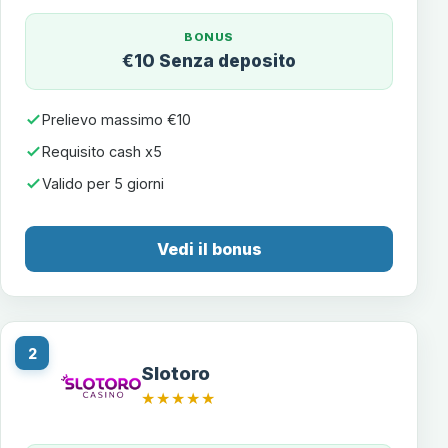
BONUS
€10 Senza deposito
Prelievo massimo €10
Requisito cash x5
Valido per 5 giorni
Vedi il bonus
2
Slotoro
★★★★★