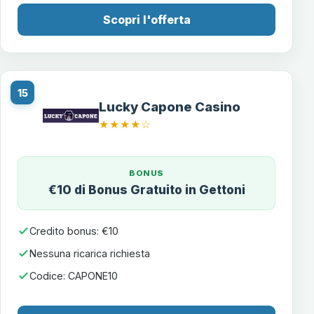
Scopri l'offerta
15
Lucky Capone Casino
★★★★☆
BONUS
€10 di Bonus Gratuito in Gettoni
Credito bonus: €10
Nessuna ricarica richiesta
Codice: CAPONE10