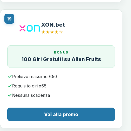
19
XON.bet
★★★★☆
BONUS
100 Giri Gratuiti su Alien Fruits
Prelievo massimo €50
Requisito giri x55
Nessuna scadenza
Vai alla promo