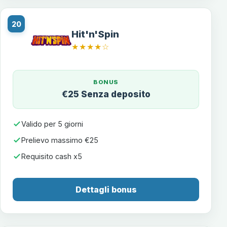
20
Hit'n'Spin
★★★★☆
BONUS
€25 Senza deposito
Valido per 5 giorni
Prelievo massimo €25
Requisito cash x5
Dettagli bonus