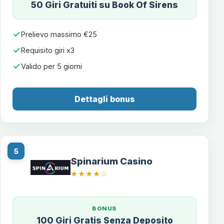
50 Giri Gratuiti su Book Of Sirens
Prelievo massimo €25
Requisito giri x3
Valido per 5 giorni
Dettagli bonus
5
Spinarium Casino
★★★★☆
BONUS
100 Giri Gratis Senza Deposito