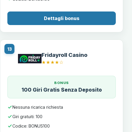
Dettagli bonus
13
Fridayroll Casino
★★★★☆
BONUS
100 Giri Gratis Senza Deposito
Nessuna ricarica richiesta
Giri gratuiti: 100
Codice: BONUS100