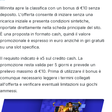
Winnita apre la classifica con un bonus di €10 senza
deposito. L'offerta consente di iniziare senza una
ricarica iniziale e presenta condizioni sintetiche,
riportate direttamente nella scheda principale del sito.
È una proposta in formato cash, quindi il valore
promozionale è espresso in euro anziché in giri gratuiti
su una slot specifica.
Il requisito indicato è x5 sul credito cash. La
promozione resta valida per 5 giorni e prevede un
prelievo massimo di €10. Prima di utilizzare il bonus è
comunque necessario leggere i termini collegati
all'offerta e verificare eventuali limitazioni sui giochi
ammessi.