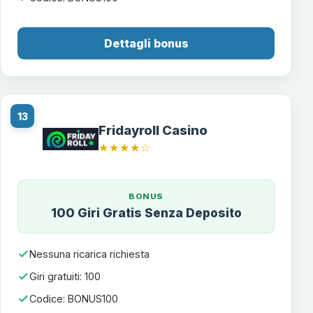
Dettagli bonus
13
Fridayroll Casino
★★★★☆
BONUS
100 Giri Gratis Senza Deposito
Nessuna ricarica richiesta
Giri gratuiti: 100
Codice: BONUS100