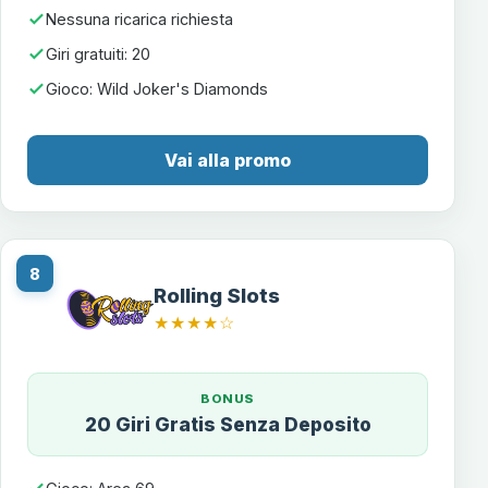
Nessuna ricarica richiesta
Giri gratuiti: 20
Gioco: Wild Joker's Diamonds
Vai alla promo
8
Rolling Slots
★★★★☆
BONUS
20 Giri Gratis Senza Deposito