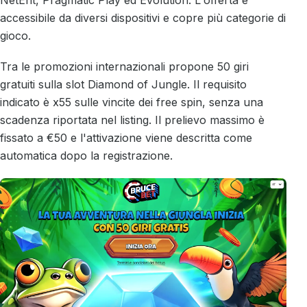
accessibile da diversi dispositivi e copre più categorie di
gioco.
Tra le promozioni internazionali propone 50 giri
gratuiti sulla slot Diamond of Jungle. Il requisito
indicato è x55 sulle vincite dei free spin, senza una
scadenza riportata nel listing. Il prelievo massimo è
fissato a €50 e l'attivazione viene descritta come
automatica dopo la registrazione.