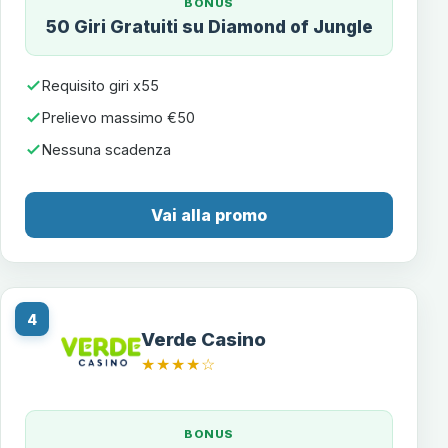
BONUS
50 Giri Gratuiti su Diamond of Jungle
Requisito giri x55
Prelievo massimo €50
Nessuna scadenza
Vai alla promo
4
Verde Casino
★★★★☆
BONUS