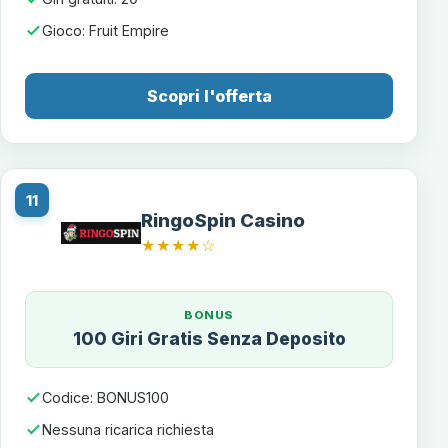
Gioco: Fruit Empire
Scopri l'offerta
11
RingoSpin Casino
★★★★☆
BONUS
100 Giri Gratis Senza Deposito
Codice: BONUS100
Nessuna ricarica richiesta