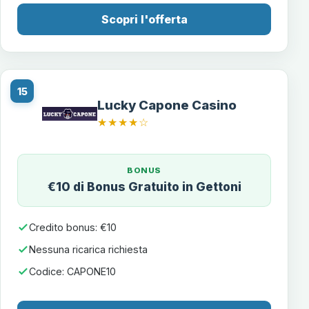
Scopri l'offerta
15
Lucky Capone Casino
★★★★☆
BONUS
€10 di Bonus Gratuito in Gettoni
Credito bonus: €10
Nessuna ricarica richiesta
Codice: CAPONE10