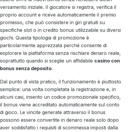
versamento iniziale. Il giocatore si registra, verifica il
proprio account e riceve automaticamente il premio
promesso, che può consistere in giri gratuiti su
specifiche slot o in credito bonus utilizzabile su diversi
giochi. Questa tipologia di promozione è
particolarmente apprezzata perché consente di
esplorare la piattaforma senza rischiare denaro reale,
soprattutto quando si sceglie un affidabile
casino con
bonus senza deposito
.
Dal punto di vista pratico, il funzionamento è piuttosto
semplice: una volta completata la registrazione e, in
alcuni casi, inserito un codice promozionale specifico,
il bonus viene accreditato automaticamente sul conto
di gioco. Le vincite generate attraverso il bonus
possono essere convertite in denaro reale solo dopo
aver soddisfatto i requisiti di scommessa imposti dalla