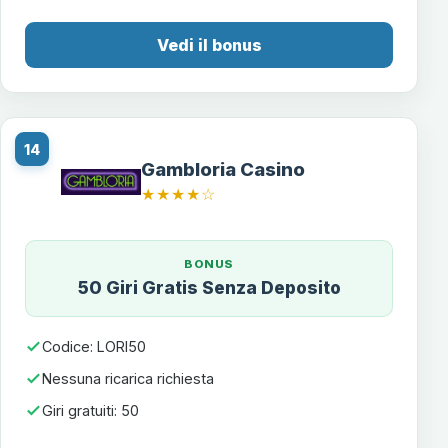
Vedi il bonus
14
Gambloria Casino
★★★★☆
BONUS
50 Giri Gratis Senza Deposito
Codice: LORI50
Nessuna ricarica richiesta
Giri gratuiti: 50