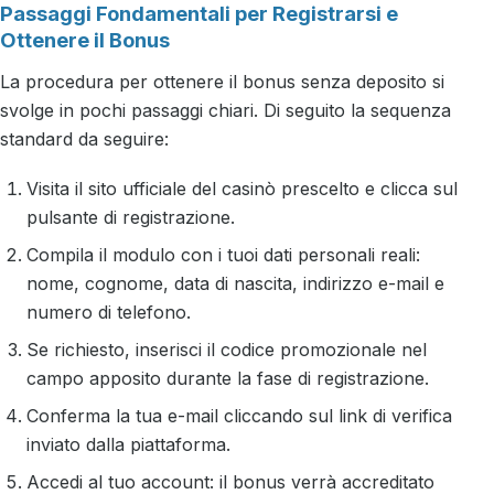
Passaggi Fondamentali per Registrarsi e
Ottenere il Bonus
La procedura per ottenere il bonus senza deposito si
svolge in pochi passaggi chiari. Di seguito la sequenza
standard da seguire:
Visita il sito ufficiale del casinò prescelto e clicca sul
pulsante di registrazione.
Compila il modulo con i tuoi dati personali reali:
nome, cognome, data di nascita, indirizzo e-mail e
numero di telefono.
Se richiesto, inserisci il codice promozionale nel
campo apposito durante la fase di registrazione.
Conferma la tua e-mail cliccando sul link di verifica
inviato dalla piattaforma.
Accedi al tuo account: il bonus verrà accreditato