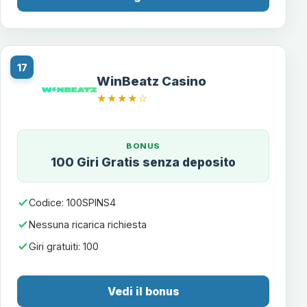
17
WinBeatz Casino
★★★★☆
BONUS
100 Giri Gratis senza deposito
Codice: 100SPINS4
Nessuna ricarica richiesta
Giri gratuiti: 100
Vedi il bonus