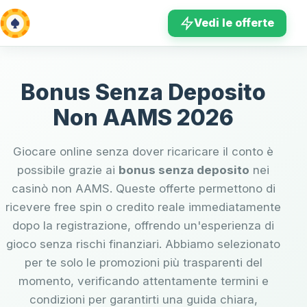
Vedi le offerte
Bonus Senza Deposito
Non AAMS 2026
Giocare online senza dover ricaricare il conto è
possibile grazie ai
bonus senza deposito
nei
casinò non AAMS. Queste offerte permettono di
ricevere free spin o credito reale immediatamente
dopo la registrazione, offrendo un'esperienza di
gioco senza rischi finanziari. Abbiamo selezionato
per te solo le promozioni più trasparenti del
momento, verificando attentamente termini e
condizioni per garantirti una guida chiara,