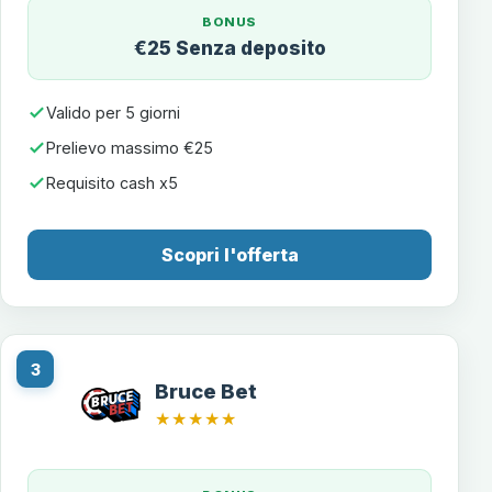
BONUS
€25 Senza deposito
Valido per 5 giorni
Prelievo massimo €25
Requisito cash x5
Scopri l'offerta
3
Bruce Bet
★★★★★