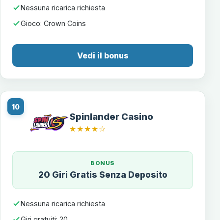
Nessuna ricarica richiesta
Gioco: Crown Coins
Vedi il bonus
10
Spinlander Casino
★★★★☆
BONUS
20 Giri Gratis Senza Deposito
Nessuna ricarica richiesta
Giri gratuiti: 20