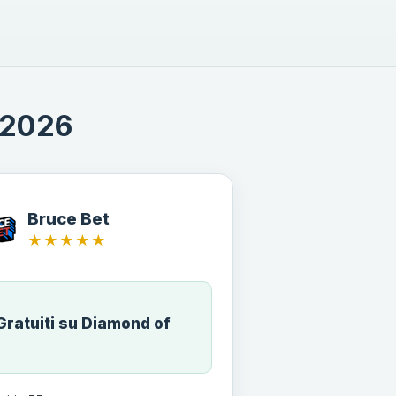
 2026
Bruce Bet
★★★★★
Gratuiti su Diamond of