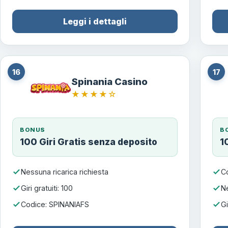
Leggi i dettagli
16
17
Spinania Casino
★★★★☆
BONUS
B
100 Giri Gratis senza deposito
1
Nessuna ricarica richiesta
C
Giri gratuiti: 100
Ne
Codice: SPINANIAFS
Gi