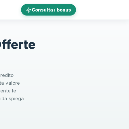
Consulta i bonus
fferte
redito
ta valore
mente le
uida spiega