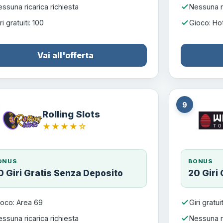
ssuna ricarica richiesta
Nessuna ri
ri gratuiti: 100
Gioco: Ho
Vai all'offerta
9
Rolling Slots
★★★★☆
ONUS
BONUS
0 Giri Gratis Senza Deposito
20 Giri
ioco: Area 69
Giri gratuit
ssuna ricarica richiesta
Nessuna ri