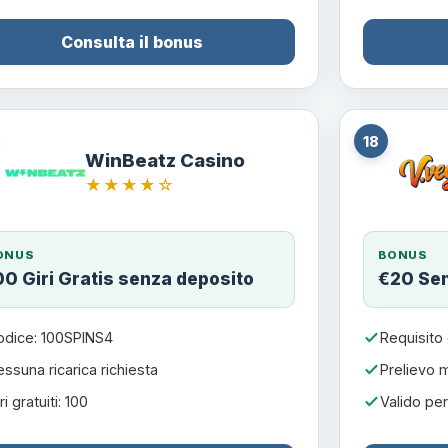
Consulta il bonus
18
WinBeatz Casino
★★★★☆
ONUS
BONUS
00 Giri Gratis senza deposito
€20 Sen
odice: 100SPINS4
Requisito
ssuna ricarica richiesta
Prelievo
ri gratuiti: 100
Valido per