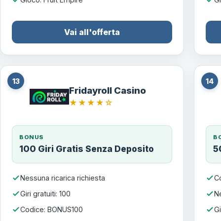
Vai all'offerta
13
14
Fridayroll Casino
★★★★☆
BONUS
B
100 Giri Gratis Senza Deposito
5
Nessuna ricarica richiesta
C
Giri gratuiti: 100
Ne
Codice: BONUS100
Gi