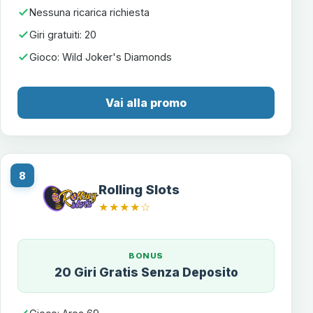
Nessuna ricarica richiesta
Giri gratuiti: 20
Gioco: Wild Joker's Diamonds
Vai alla promo
8
Rolling Slots
★★★★☆
BONUS
20 Giri Gratis Senza Deposito