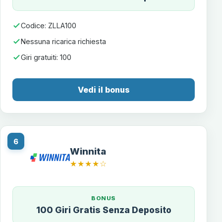
Codice: ZLLA100
Nessuna ricarica richiesta
Giri gratuiti: 100
Vedi il bonus
6
Winnita
★★★★☆
BONUS
100 Giri Gratis Senza Deposito