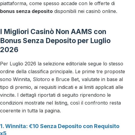
piattaforma, come spesso accade con le offerte di
bonus senza deposito
disponibili nei casinò online.
I Migliori Casinò Non AAMS con
Bonus Senza Deposito per Luglio
2026
Per Luglio 2026 la selezione editoriale segue lo stesso
ordine della classifica principale. Le prime tre proposte
sono Winnita, Slotoro e Bruce Bet, valutate in base al
tipo di premio, ai requisiti indicati e ai limiti applicati alle
vincite. I dettagli riportati di seguito riprendono le
condizioni mostrate nel listing, così il confronto resta
coerente in tutta la pagina.
1. Winnita: €10 Senza Deposito con Requisito
x5