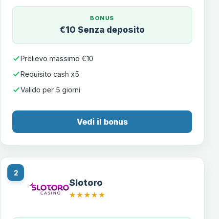
BONUS
€10 Senza deposito
Prelievo massimo €10
Requisito cash x5
Valido per 5 giorni
Vedi il bonus
2
Slotoro
★★★★★