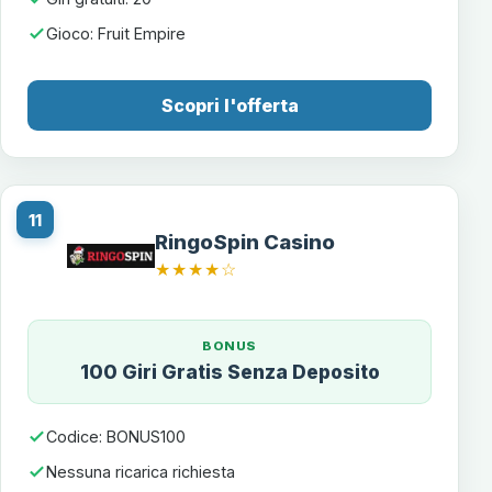
Gioco: Fruit Empire
Scopri l'offerta
11
RingoSpin Casino
★★★★☆
BONUS
100 Giri Gratis Senza Deposito
Codice: BONUS100
Nessuna ricarica richiesta