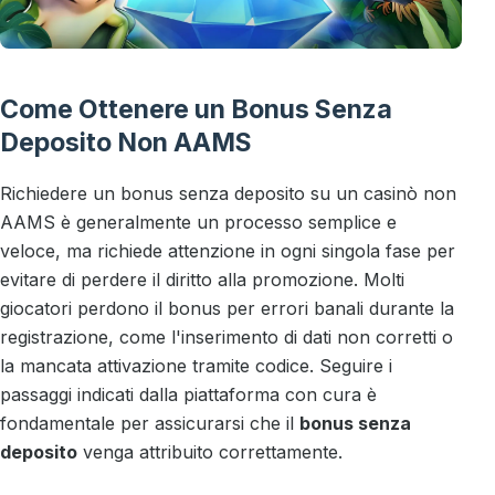
Come Ottenere un Bonus Senza
Deposito Non AAMS
Richiedere un bonus senza deposito su un casinò non
AAMS è generalmente un processo semplice e
veloce, ma richiede attenzione in ogni singola fase per
evitare di perdere il diritto alla promozione. Molti
giocatori perdono il bonus per errori banali durante la
registrazione, come l'inserimento di dati non corretti o
la mancata attivazione tramite codice. Seguire i
passaggi indicati dalla piattaforma con cura è
fondamentale per assicurarsi che il
bonus senza
deposito
venga attribuito correttamente.