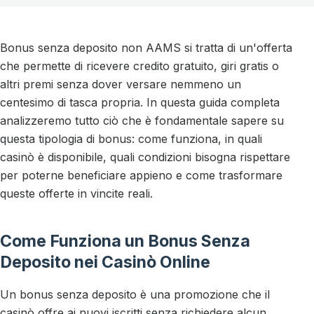
Bonus senza deposito non AAMS si tratta di un'offerta
che permette di ricevere credito gratuito, giri gratis o
altri premi senza dover versare nemmeno un
centesimo di tasca propria. In questa guida completa
analizzeremo tutto ciò che è fondamentale sapere su
questa tipologia di bonus: come funziona, in quali
casinò è disponibile, quali condizioni bisogna rispettare
per poterne beneficiare appieno e come trasformare
queste offerte in vincite reali.
Come Funziona un Bonus Senza
Deposito nei Casinò Online
Un bonus senza deposito è una promozione che il
casinò offre ai nuovi iscritti senza richiedere alcun