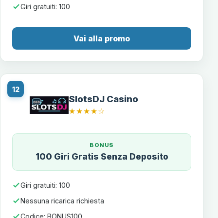
Giri gratuiti: 100
Vai alla promo
12
SlotsDJ Casino
★★★★☆
BONUS
100 Giri Gratis Senza Deposito
Giri gratuiti: 100
Nessuna ricarica richiesta
Codice: BONUS100