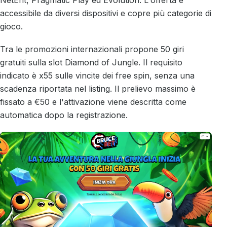
accessibile da diversi dispositivi e copre più categorie di
gioco.
Tra le promozioni internazionali propone 50 giri
gratuiti sulla slot Diamond of Jungle. Il requisito
indicato è x55 sulle vincite dei free spin, senza una
scadenza riportata nel listing. Il prelievo massimo è
fissato a €50 e l'attivazione viene descritta come
automatica dopo la registrazione.