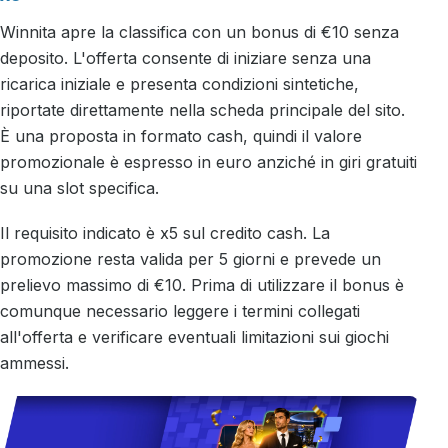
Winnita apre la classifica con un bonus di €10 senza
deposito. L'offerta consente di iniziare senza una
ricarica iniziale e presenta condizioni sintetiche,
riportate direttamente nella scheda principale del sito.
È una proposta in formato cash, quindi il valore
promozionale è espresso in euro anziché in giri gratuiti
su una slot specifica.
Il requisito indicato è x5 sul credito cash. La
promozione resta valida per 5 giorni e prevede un
prelievo massimo di €10. Prima di utilizzare il bonus è
comunque necessario leggere i termini collegati
all'offerta e verificare eventuali limitazioni sui giochi
ammessi.