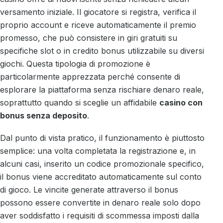
versamento iniziale. Il giocatore si registra, verifica il
proprio account e riceve automaticamente il premio
promesso, che può consistere in giri gratuiti su
specifiche slot o in credito bonus utilizzabile su diversi
giochi. Questa tipologia di promozione è
particolarmente apprezzata perché consente di
esplorare la piattaforma senza rischiare denaro reale,
soprattutto quando si sceglie un affidabile
casino con
bonus senza deposito
.
Dal punto di vista pratico, il funzionamento è piuttosto
semplice: una volta completata la registrazione e, in
alcuni casi, inserito un codice promozionale specifico,
il bonus viene accreditato automaticamente sul conto
di gioco. Le vincite generate attraverso il bonus
possono essere convertite in denaro reale solo dopo
aver soddisfatto i requisiti di scommessa imposti dalla