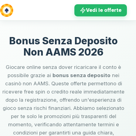
Vedi le offerte
Bonus Senza Deposito
Non AAMS 2026
Giocare online senza dover ricaricare il conto è
possibile grazie ai
bonus senza deposito
nei
casinò non AAMS. Queste offerte permettono di
ricevere free spin o credito reale immediatamente
dopo la registrazione, offrendo un'esperienza di
gioco senza rischi finanziari. Abbiamo selezionato
per te solo le promozioni più trasparenti del
momento, verificando attentamente termini e
condizioni per garantirti una guida chiara,