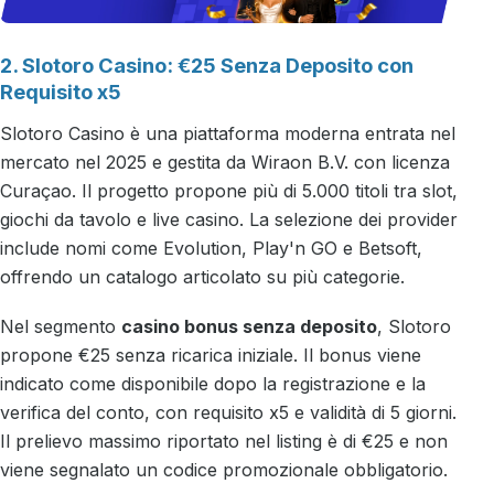
2. Slotoro Casino: €25 Senza Deposito con
Requisito x5
Slotoro Casino è una piattaforma moderna entrata nel
mercato nel 2025 e gestita da Wiraon B.V. con licenza
Curaçao. Il progetto propone più di 5.000 titoli tra slot,
giochi da tavolo e live casino. La selezione dei provider
include nomi come Evolution, Play'n GO e Betsoft,
offrendo un catalogo articolato su più categorie.
Nel segmento
casino bonus senza deposito
, Slotoro
propone €25 senza ricarica iniziale. Il bonus viene
indicato come disponibile dopo la registrazione e la
verifica del conto, con requisito x5 e validità di 5 giorni.
Il prelievo massimo riportato nel listing è di €25 e non
viene segnalato un codice promozionale obbligatorio.