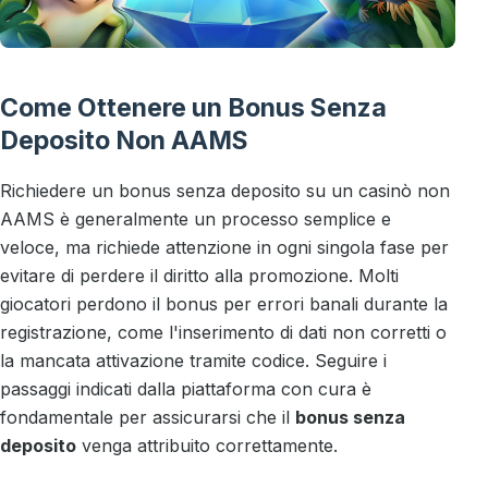
Come Ottenere un Bonus Senza
Deposito Non AAMS
Richiedere un bonus senza deposito su un casinò non
AAMS è generalmente un processo semplice e
veloce, ma richiede attenzione in ogni singola fase per
evitare di perdere il diritto alla promozione. Molti
giocatori perdono il bonus per errori banali durante la
registrazione, come l'inserimento di dati non corretti o
la mancata attivazione tramite codice. Seguire i
passaggi indicati dalla piattaforma con cura è
fondamentale per assicurarsi che il
bonus senza
deposito
venga attribuito correttamente.