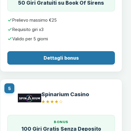
50 Giri Gratuiti su Book Of Sirens
Prelievo massimo €25
Requisito giri x3
Valido per 5 giorni
Dettagli bonus
5
Spinarium Casino
★★★★☆
BONUS
100 Giri Gratis Senza Deposito