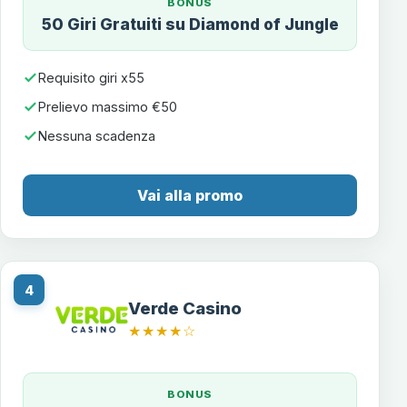
BONUS
50 Giri Gratuiti su Diamond of Jungle
Requisito giri x55
Prelievo massimo €50
Nessuna scadenza
Vai alla promo
4
Verde Casino
★★★★☆
BONUS