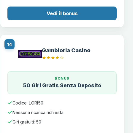
Vedi il bonus
14
Gambloria Casino
★★★★☆
BONUS
50 Giri Gratis Senza Deposito
Codice: LORI50
Nessuna ricarica richiesta
Giri gratuiti: 50