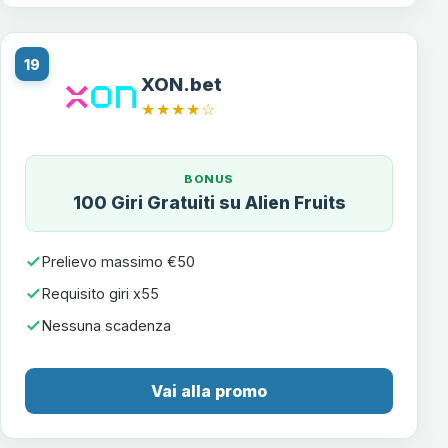
19
XON.bet
★★★★☆
BONUS
100 Giri Gratuiti su Alien Fruits
Prelievo massimo €50
Requisito giri x55
Nessuna scadenza
Vai alla promo