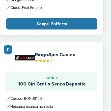
Gioco: Fruit Empire
Scopri l'offerta
11
RingoSpin Casino
★★★★☆
BONUS
100 Giri Gratis Senza Deposito
Codice: BONUS100
Nessuna ricarica richiesta