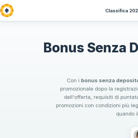
Classifica 20
Bonus Senza D
Con i
bonus senza deposit
promozionale dopo la registrazi
dell'offerta, requisiti di punt
promozioni con condizioni più leg
quando i