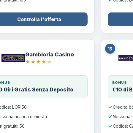
Controlla l'offerta
15
Gambloria Casino
★★★★☆
ONUS
BONUS
0 Giri Gratis Senza Deposito
€10 di B
odice: LORI50
Credito b
ssuna ricarica richiesta
Nessuna ri
ri gratuiti: 50
Codice: 