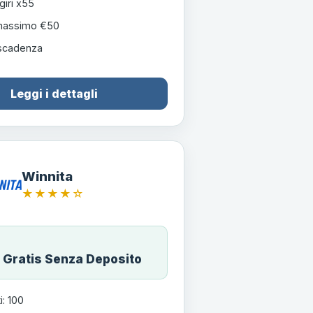
giri x55
 massimo €50
scadenza
Leggi i dettagli
Winnita
★★★★☆
i Gratis Senza Deposito
i: 100