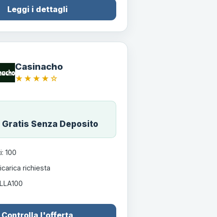
Leggi i dettagli
Casinacho
★★★★☆
i Gratis Senza Deposito
i: 100
carica richiesta
ILLA100
Controlla l'offerta