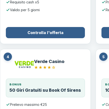
Requisito cash x5
P
Valido per 5 giorni
R
Controlla l'offerta
4
5
Verde Casino
★★★★☆
BONUS
B
50 Giri Gratuiti su Book Of Sirens
1
Prelievo massimo €25
C