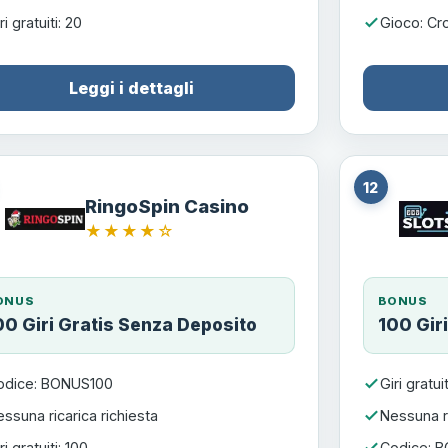
ri gratuiti: 20
Gioco: Cr
Leggi i dettagli
12
RingoSpin Casino
★★★★☆
ONUS
BONUS
00 Giri Gratis Senza Deposito
100 Gir
odice: BONUS100
Giri gratuit
ssuna ricarica richiesta
Nessuna ri
ri gratuiti: 100
Codice: 