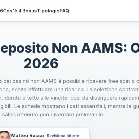
26
Cos'è il Bonus
Tipologie
FAQ
eposito Non AAMS: O
2026
o
dei casinò non AAMS è possibile ricevere free spin o c
one, senza effettuare una ricarica. La selezione confron
ata, durata e tetto alle vincite, così da distinguere rapida
gibili. Le schede mostrano i dati essenziali, mentre la g
l saldo ottenuto può diventare prelevabile.
Matteo Russo
Revisione offerte