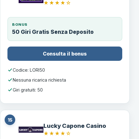
★★★★☆
BONUS
50 Giri Gratis Senza Deposito
Consulta il bonus
Codice: LORI50
Nessuna ricarica richiesta
Giri gratuiti: 50
15
Lucky Capone Casino
★★★★☆