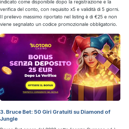
indicato come disponibile dopo la registrazione e la
verifica del conto, con requisito x5 e validità di 5 giorni.
Il prelievo massimo riportato nel listing è di €25 e non
viene segnalato un codice promozionale obbligatorio.
3. Bruce Bet: 50 Giri Gratuiti su Diamond of
Jungle