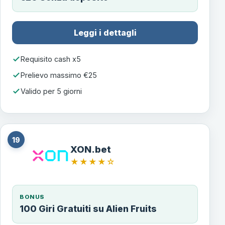
Leggi i dettagli
Requisito cash x5
Prelievo massimo €25
Valido per 5 giorni
19
XON.bet
★★★★☆
BONUS
100 Giri Gratuiti su Alien Fruits