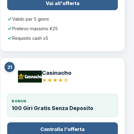
Vai all'offerta
Valido per 5 giorni
Prelievo massimo €25
Requisito cash x5
21
Casinacho
★★★★☆
BONUS
100 Giri Gratis Senza Deposito
Controlla l'offerta