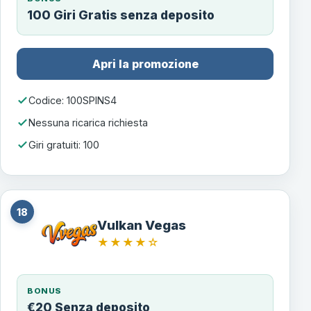
100 Giri Gratis senza deposito
Apri la promozione
Codice: 100SPINS4
Nessuna ricarica richiesta
Giri gratuiti: 100
18
Vulkan Vegas
★★★★☆
BONUS
€20 Senza deposito