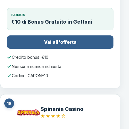
BONUS
€10 di Bonus Gratuito in Gettoni
Vai all'offerta
Credito bonus: €10
Nessuna ricarica richiesta
Codice: CAPONE10
16
Spinania Casino
★★★★☆