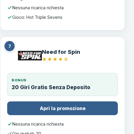
Nessuna ricarica richiesta
Gioco: Hot Triple Sevens
7
Need for Spin
★★★★☆
BONUS
20 Giri Gratis Senza Deposito
Apri la promozione
Nessuna ricarica richiesta
Giri gratuiti: 20