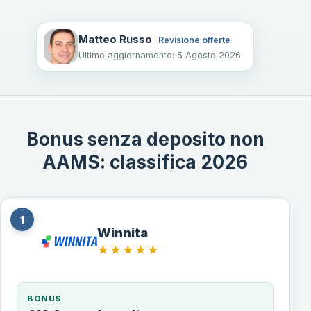
Matteo Russo
Revisione offerte
Ultimo aggiornamento: 5 Agosto 2026
Bonus senza deposito non
AAMS: classifica 2026
1
Winnita
★★★★★
BONUS