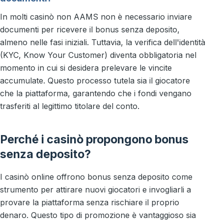
In molti casinò non AAMS non è necessario inviare
documenti per ricevere il bonus senza deposito,
almeno nelle fasi iniziali. Tuttavia, la verifica dell'identità
(KYC, Know Your Customer) diventa obbligatoria nel
momento in cui si desidera prelevare le vincite
accumulate. Questo processo tutela sia il giocatore
che la piattaforma, garantendo che i fondi vengano
trasferiti al legittimo titolare del conto.
Perché i casinò propongono bonus
senza deposito?
I casinò online offrono bonus senza deposito come
strumento per attirare nuovi giocatori e invogliarli a
provare la piattaforma senza rischiare il proprio
denaro. Questo tipo di promozione è vantaggioso sia