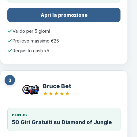
Apri la promozione
Valido per 5 giorni
Prelievo massimo €25
Requisito cash x5
3
Bruce Bet
★★★★★
BONUS
50 Giri Gratuiti su Diamond of Jungle