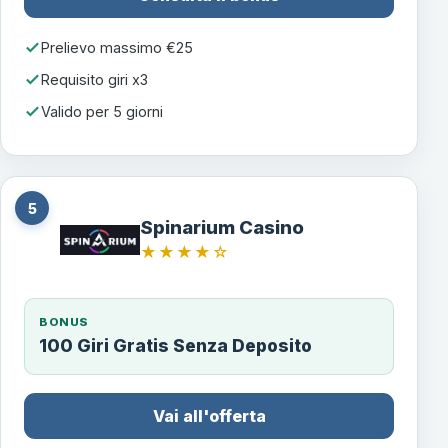
Prelievo massimo €25
Requisito giri x3
Valido per 5 giorni
5
Spinarium Casino
★★★★☆
BONUS
100 Giri Gratis Senza Deposito
Vai all'offerta