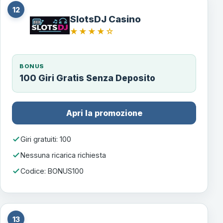
12
SlotsDJ Casino
★★★★☆
BONUS
100 Giri Gratis Senza Deposito
Apri la promozione
Giri gratuiti: 100
Nessuna ricarica richiesta
Codice: BONUS100
13