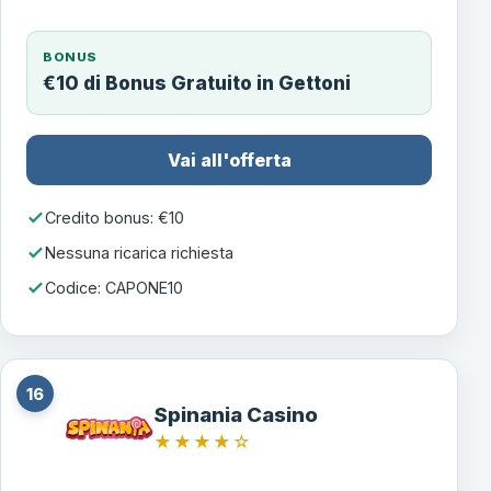
BONUS
€10 di Bonus Gratuito in Gettoni
Vai all'offerta
Credito bonus: €10
Nessuna ricarica richiesta
Codice: CAPONE10
16
Spinania Casino
★★★★☆