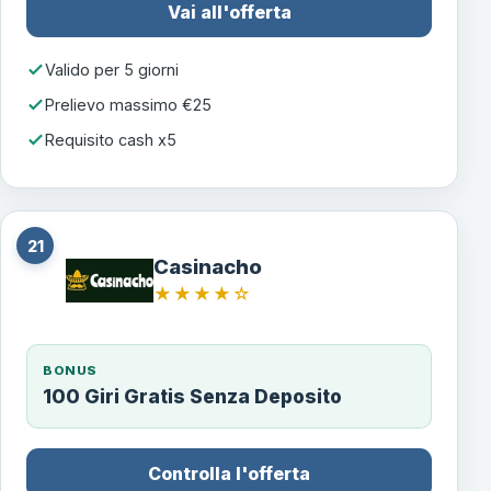
Vai all'offerta
Valido per 5 giorni
Prelievo massimo €25
Requisito cash x5
21
Casinacho
★★★★☆
BONUS
100 Giri Gratis Senza Deposito
Controlla l'offerta