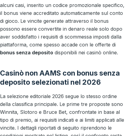
alcuni casi, inserito un codice promozionale specifico,
il bonus viene accreditato automaticamente sul conto
di gioco. Le vincite generate attraverso il bonus
possono essere convertite in denaro reale solo dopo
aver soddisfatto i requisiti di scommessa imposti dalla
piattaforma, come spesso accade con le offerte di
bonus senza deposito
disponibili nei casinò online.
Casinò non AAMS con bonus senza
deposito selezionati nel 2026
La selezione editoriale 2026 segue lo stesso ordine
della classifica principale. Le prime tre proposte sono
Winnita, Slotoro e Bruce Bet, confrontate in base al
tipo di premio, ai requisiti indicati e ai limiti applicati alle
vincite. I dettagli riportati di seguito riprendono le
condizioni mostrate nel listing, così il confronto resta