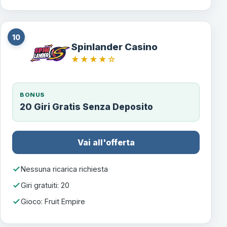
10
Spinlander Casino
★★★★☆
BONUS
20 Giri Gratis Senza Deposito
Vai all'offerta
Nessuna ricarica richiesta
Giri gratuiti: 20
Gioco: Fruit Empire