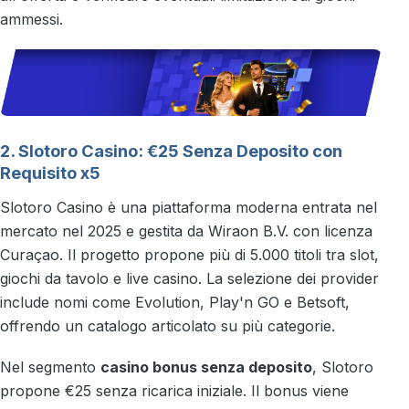
ammessi.
2. Slotoro Casino: €25 Senza Deposito con
Requisito x5
Slotoro Casino è una piattaforma moderna entrata nel
mercato nel 2025 e gestita da Wiraon B.V. con licenza
Curaçao. Il progetto propone più di 5.000 titoli tra slot,
giochi da tavolo e live casino. La selezione dei provider
include nomi come Evolution, Play'n GO e Betsoft,
offrendo un catalogo articolato su più categorie.
Nel segmento
casino bonus senza deposito
, Slotoro
propone €25 senza ricarica iniziale. Il bonus viene