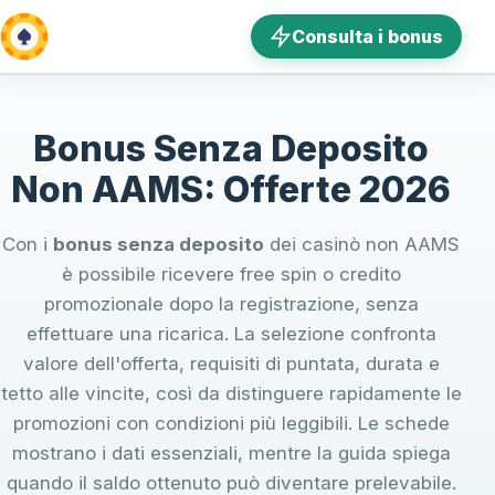
Consulta i bonus
Bonus Senza Deposito
Non AAMS: Offerte 2026
Con i
bonus senza deposito
dei casinò non AAMS
è possibile ricevere free spin o credito
promozionale dopo la registrazione, senza
effettuare una ricarica. La selezione confronta
valore dell'offerta, requisiti di puntata, durata e
tetto alle vincite, così da distinguere rapidamente le
promozioni con condizioni più leggibili. Le schede
mostrano i dati essenziali, mentre la guida spiega
quando il saldo ottenuto può diventare prelevabile.