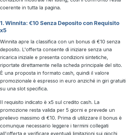
coerente in tutta la pagina.
1. Winnita: €10 Senza Deposito con Requisito
x5
Winnita apre la classifica con un bonus di €10 senza
deposito. L'offerta consente di iniziare senza una
ricarica iniziale e presenta condizioni sintetiche,
riportate direttamente nella scheda principale del sito.
È una proposta in formato cash, quindi il valore
promozionale è espresso in euro anziché in giri gratuiti
su una slot specifica.
Il requisito indicato è x5 sul credito cash. La
promozione resta valida per 5 giorni e prevede un
prelievo massimo di €10. Prima di utilizzare il bonus è
comunque necessario leggere i termini collegati
all'offerta e verificare eventuali limitazioni sui giochi