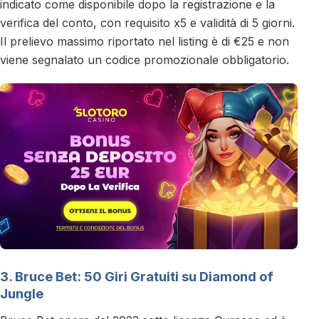
indicato come disponibile dopo la registrazione e la
verifica del conto, con requisito x5 e validità di 5 giorni.
Il prelievo massimo riportato nel listing è di €25 e non
viene segnalato un codice promozionale obbligatorio.
3. Bruce Bet: 50 Giri Gratuiti su Diamond of
Jungle