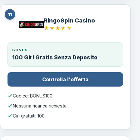
11
RingoSpin Casino
★★★★☆
BONUS
100 Giri Gratis Senza Deposito
Controlla l'offerta
Codice: BONUS100
Nessuna ricarica richiesta
Giri gratuiti: 100