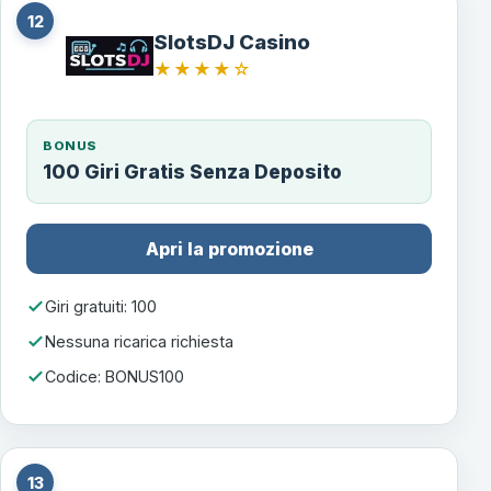
12
SlotsDJ Casino
★★★★☆
BONUS
100 Giri Gratis Senza Deposito
Apri la promozione
Giri gratuiti: 100
Nessuna ricarica richiesta
Codice: BONUS100
13