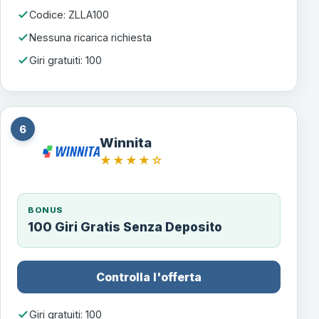
Codice: ZLLA100
Nessuna ricarica richiesta
Giri gratuiti: 100
6
Winnita
★★★★☆
BONUS
100 Giri Gratis Senza Deposito
Controlla l'offerta
Giri gratuiti: 100